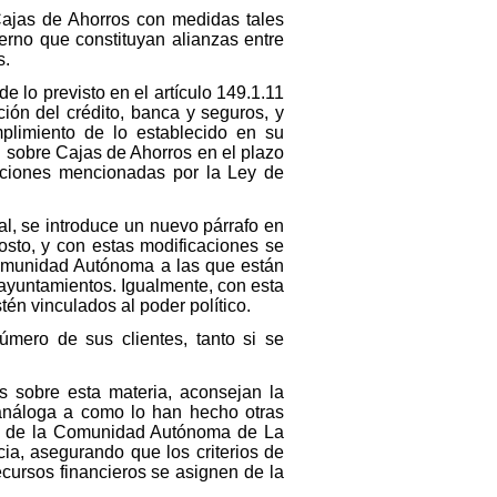
Cajas de Ahorros con medidas tales
erno que constituyan alianzas entre
s.
e lo previsto en el artículo 149.1.11
ión del crédito, banca y seguros, y
mplimiento de lo establecido en su
 sobre Cajas de Ahorros en el plazo
caciones mencionadas por la Ley de
al, se introduce un nuevo párrafo en
gosto, y con estas modificaciones se
Comunidad Autónoma a las que están
 ayuntamientos. Igualmente, con esta
én vinculados al poder político.
mero de sus clientes, tanto si se
s sobre esta materia, aconsejan la
 análoga a como lo han hecho otras
ias de la Comunidad Autónoma de La
ia, asegurando que los criterios de
ecursos financieros se asignen de la