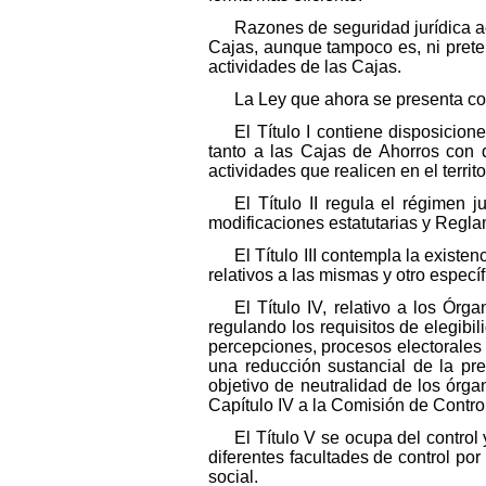
Razones de seguridad jurídica ac
Cajas, aunque tampoco es, ni prete
actividades de las Cajas.
La Ley que ahora se presenta cons
El Título I contiene disposicion
tanto a las Cajas de Ahorros con d
actividades que realicen en el terr
El Título II regula el régimen 
modificaciones estatutarias y Regla
El Título III contempla la exist
relativos a las mismas y otro especí
El Título IV, relativo a los Ór
regulando los requisitos de elegibil
percepciones, procesos electorales
una reducción sustancial de la pr
objetivo de neutralidad de los órg
Capítulo IV a la Comisión de Control
El Título V se ocupa del control
diferentes facultades de control po
social.