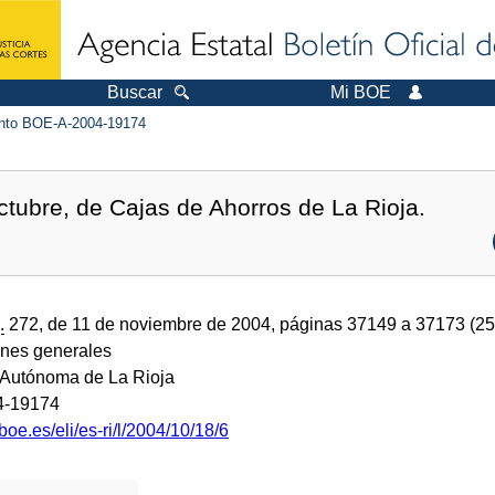
Buscar
Mi BOE
to BOE-A-2004-19174
ctubre, de Cajas de Ahorros de La Rioja.
.
272, de 11 de noviembre de 2004, páginas 37149 a 37173 (2
ones generales
Autónoma de La Rioja
4-19174
boe.es/eli/es-ri/l/2004/10/18/6