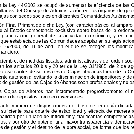
 la Ley 44/2002 se ocupó de aumentar la eficiencia de las 
ultades del Consejo de Administración en los órganos de gobi
Cajas con sedes sociales en diferentes Comunidades Autónoma
n Final Primera de dicha Ley, (con carácter básico, al amparo d
ye al Estado competencia exclusiva sobre bases de la ordenac
planificación general de la actividad económica), y en cu
 que establecía que las Comunidades adaptarían su legislación
o 16/2003, de 11 de abril, en el que se recogen las modifi
nanciero.
iembre, de medidas fiscales, administrativas, y del orden soci
can los artículos 20 bis y 20 ter de la Ley 31/1985, de 2 de a
representantes de sucursales de Cajas ubicadas fuera de la 
nte autonomía, evitando la discriminación de impositores y de
 de gestión de las Cajas de Ahorros sean profesionales y no est
 Cajas de Ahorros han incrementado progresivamente el nú
umen de depósitos como en inversiones.
ante número de disposiciones de diferente jerarquía dictada
suficiente para dotarle de estabilidad y eficacia de manera
alidad por un lado de introducir y clarificar las competenc
os, y por otro de obtener una mayor transparencia y democrac
s de gestión y el destino de la obra social, de forma que los r