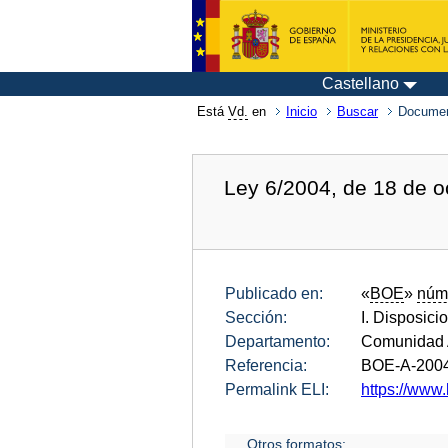
Castellano
Está
Vd.
en
Inicio
Buscar
Documen
Ley 6/2004, de 18 de o
Publicado en:
«
BOE
»
núm
Sección:
I. Disposici
Departamento:
Comunidad 
Referencia:
BOE-A-200
Permalink ELI:
https://www.
Otros formatos: