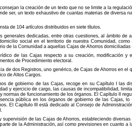
onsejan la creación de un texto que no se limite a la regulaci
nde ser, un texto exhaustivo de cuantas materias de diversa na
ta de 104 artículos distribuidos en siete títulos.
es generales dedicadas, entre otras cuestiones, al ámbito de a
omicilio social en el territorio de nuestra Comunidad, como 
itorio de la Comunidad a aquellas Cajas de Ahorros domiciliada
jurídico de las Cajas respecto a su creación, modificación y e
mentos de Procedimiento electoral.
encia de dos Registros, uno genérico, de Cajas de Ahorros en el 
fico de Altos Cargos.
ganos de gobierno de las Cajas, recoge en su Capítulo I las d
idad y ejercicio de cargo, las causas de incompatibilidad, limi
 y normas de funcionamiento de los órganos. El Capítulo II reg
esencia pública en los órganos de gobierno de las Cajas, lo
anos. El Capítulo III está dedicado al Consejo de Administraci
.
 y supervisión de las Cajas de Ahorros, estableciendo diversas
r parte de la Administración, así como previsiones en cuanto a