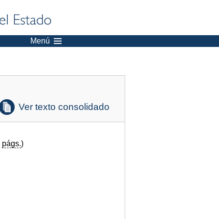
Menú
Ver texto consolidado
5
págs.
)