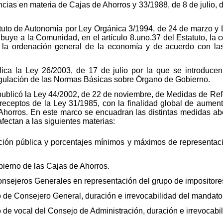
ncias en materia de Cajas de Ahorros y 33/1988, de 8 de julio, 
tuto de Autonomía por Ley Orgánica 3/1994, de 24 de marzo y 
tribuye a la Comunidad, en el artículo 8.uno.37 del Estatuto, l
 la ordenación general de la economía y de acuerdo con la
ica la Ley 26/2003, de 17 de julio por la que se introducen 
egulación de las Normas Básicas sobre Órgano de Gobierno.
publicó la Ley 44/2002, de 22 de noviembre, de Medidas de Re
eceptos de la Ley 31/1985, con la finalidad global de aument
Ahorros. En este marco se encuadran las distintas medidas abo
fectan a las siguientes materias:
ción pública y porcentajes mínimos y máximos de representaci
bierno de las Cajas de Ahorros.
nsejeros Generales en representación del grupo de impositore
o de Consejero General, duración e irrevocabilidad del mandato
 de vocal del Consejo de Administración, duración e irrevocab