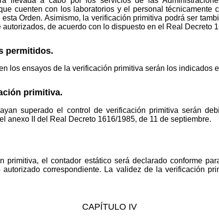
será llevada a cabo por los servicios de las Administracio
que cuenten con los laboratorios y el personal técnicamente cu
esta Orden. Asimismo, la verificación primitiva podrá ser tambi
te autorizados, de acuerdo con lo dispuesto en el Real Decreto 
 permitidos.
 los ensayos de la verificación primitiva serán los indicados en 
ción primitiva.
ayan superado el control de verificación primitiva serán de
 el anexo II del Real Decreto 1616/1985, de 11 de septiembre.
ón primitiva, el contador estático será declarado conforme p
 autorizado correspondiente. La validez de la verificación pri
CAPÍTULO IV