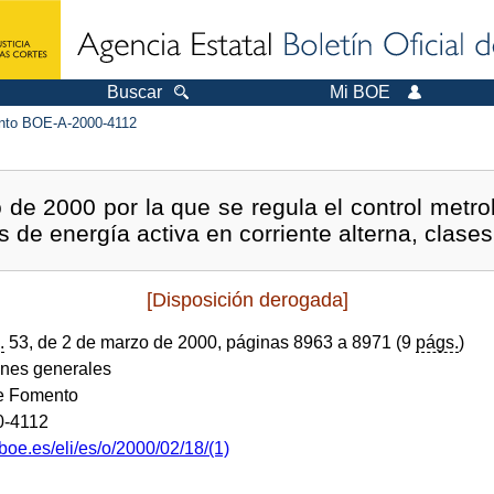
Buscar
Mi BOE
to BOE-A-2000-4112
 de 2000 por la que se regula el control metro
s de energía activa en corriente alterna, clases
[Disposición derogada]
.
53, de 2 de marzo de 2000, páginas 8963 a 8971 (9
págs.
)
ones generales
de Fomento
0-4112
boe.es/eli/es/o/2000/02/18/(1)