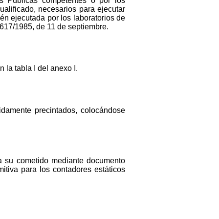
nes Públicas competentes o por los
alificado, necesarios para ejecutar
én ejecutada por los laboratorios de
1617/1985, de 11 de septiembre.
la tabla I del anexo I.
bidamente precintados, colocándose
ara su cometido mediante documento
mitiva para los contadores estáticos