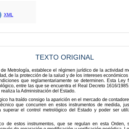
XML
TEXTO ORIGINAL
de Metrología, establece el régimen jurídico de la actividad 
ad, de la protección de la salud y de los intereses económicos
diciones que reglamentariamente se determinen. Esta Ley f
lógico, entre las que se encuentra el Real Decreto 1616/1985,
 realiza la Administración del Estado.
lógico ha traído consigo la aparición en el mercado de contadore
 técnico que concurren en estos instrumentos de medida, just
a superar el control metrológico del Estado y poder ser util
ico de estos instrumentos, que se regulan en esta Orden,
 después de reparación o modificación y verificación periódica.