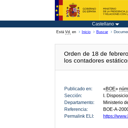
Castellano
Está
Vd.
en
Inicio
Buscar
Documen
Orden de 18 de febrero
los contadores estático
Publicado en:
«
BOE
»
núm
Sección:
I. Disposici
Departamento:
Ministerio 
Referencia:
BOE-A-200
Permalink ELI:
https://www.