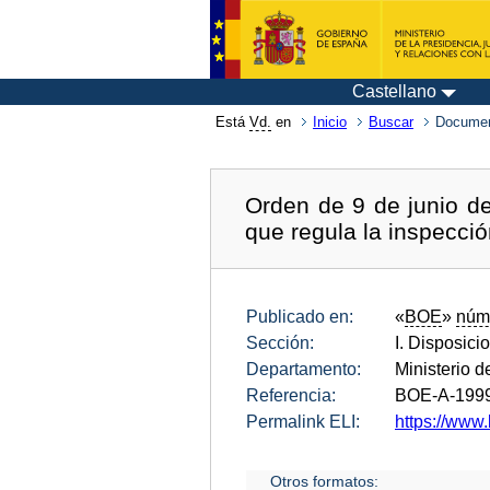
Castellano
Está
Vd.
en
Inicio
Buscar
Documen
Orden de 9 de junio d
que regula la inspecció
Publicado en:
«
BOE
»
núm
Sección:
I. Disposici
Departamento:
Ministerio d
Referencia:
BOE-A-199
Permalink ELI:
https://www.
Otros formatos: