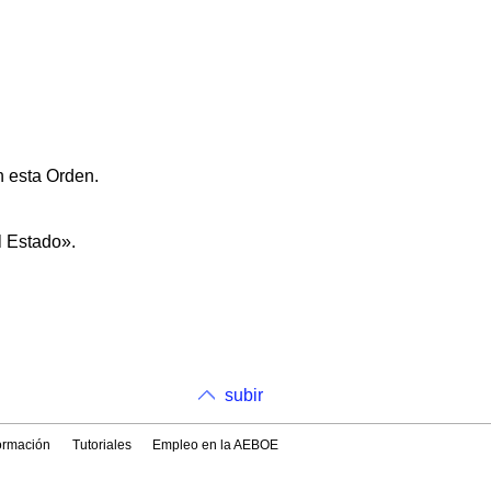
n esta Orden.
l Estado».
subir
formación
Tutoriales
Empleo en la AEBOE