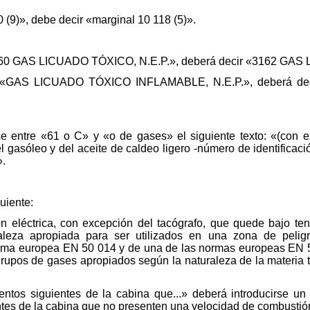
 (9)», debe decir «marginal 10 118 (5)».
3160 GAS LICUADO TÓXICO, N.E.P.», deberá decir «3162 GAS
ce «GAS LICUADO TÓXICO INFLAMABLE, N.E.P.», deberá 
rse entre «61 o C» y «o de gases» el siguiente texto: «(con 
l gasóleo y del aceite de caldeo ligero -número de identificac
».
uiente:
n eléctrica, con excepción del tacógrafo, que quede bajo ten
aleza apropiada para ser utilizados en una zona de pelig
orma europea EN 50 014 y de una de las normas europeas EN 
 grupos de gases apropiados según la naturaleza de la materia 
mentos siguientes de la cabina que...» deberá introducirse u
entes de la cabina que no presenten una velocidad de combustión