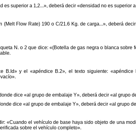
dad es superior a 1,2...», deberá decir «densidad no es superior a 
n (Melt Flow Rate) 190 o C/21.6 Kg. de carga...», deberá decir
 etiqueta N. o 2 que dice: «(Botella de gas negra o blanca sob
mable.
ce B.Id» y el «apéndice B.2», el texto siguiente: «apéndice 
 vacío».
 donde dice «al grupo de embalaje Y», deberá decir «al grupo d
 donde dice «al grupo de embalaje Y», deberá decir «al grupo de
adir: «Cuando el vehículo de base haya sido objeto de una modi
erificada sobre el vehículo completo».