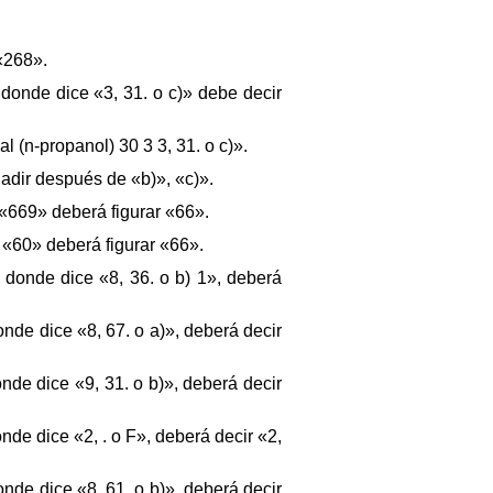
«268».
onde dice «3, 31. o c)» debe decir
 (n-propanol) 30 3 3, 31. o c)».
adir después de «b)», «c)».
«669» deberá figurar «66».
 «60» deberá figurar «66».
donde dice «8, 36. o b) 1», deberá
de dice «8, 67. o a)», deberá decir
de dice «9, 31. o b)», deberá decir
de dice «2, . o F», deberá decir «2,
de dice «8, 61. o b)», deberá decir