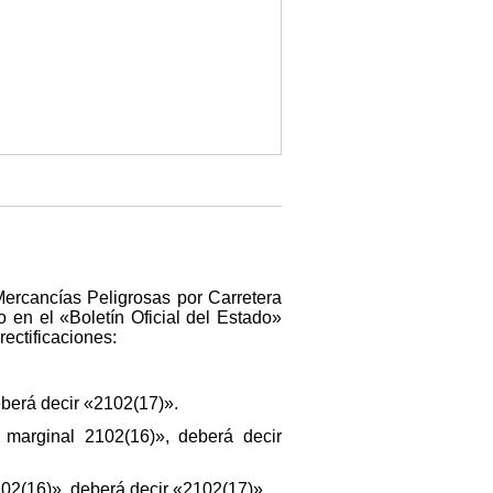
Mercancías Peligrosas por Carretera
en el «Boletín Oficial del Estado»
ectificaciones:
eberá decir «2102(17)».
marginal 2102(16)», deberá decir
102(16)», deberá decir «2102(17)».