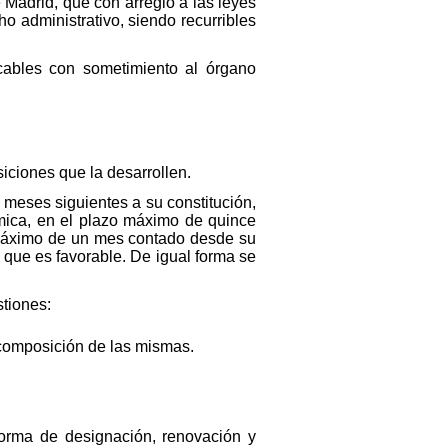
 Madrid, que con arreglo a las leyes
o administrativo, siendo recurribles
icables con sometimiento al órgano
siciones que la desarrollen.
 meses siguientes a su constitución,
ómica, en el plazo máximo de quince
o máximo de un mes contado desde su
 que es favorable. De igual forma se
stiones:
y composición de las mismas.
forma de designación, renovación y