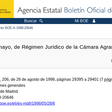
Buscar
Mi BOE
to BOE-A-1998-20646
mayo, de Régimen Jurídico de la Cámara Agra
.
206, de 28 de agosto de 1998, páginas 29395 a 29401 (7
pág
ones generales
de Madrid
8-20646
boe.es/eli/es-md/l/1998/05/28/6