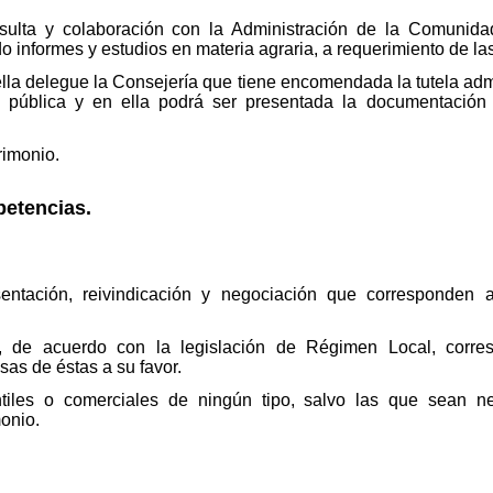
ulta y colaboración con la Administración de la Comunida
 informes y estudios en materia agraria, a requerimiento de las
ella delegue la Consejería que tiene encomendada la tutela admi
na pública y en ella podrá ser presentada la documentación
rimonio.
petencias.
entación, reivindicación y negociación que corresponden a
e, de acuerdo con la legislación de Régimen Local, corre
as de éstas a su favor.
ntiles o comerciales de ningún tipo, salvo las que sean ne
monio.