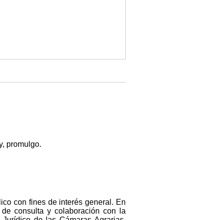
y, promulgo.
co con fines de interés general. En
 de consulta y colaboración con la
 Jurídico de las Cámaras Agrarias,