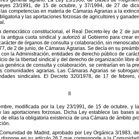
Leyes 23/1991, de 15 de octubre, y 37/1994, de 27 de dic
las competencias en materia de Cámaras Agrarias a la extinc
bligatoria y las aportaciones forzosas de agricultores y ganade
al.
en democrático constitucional, el Real Decreto-ley de 2 de ju
e la antigua cuota sindical y autorizó al Gobierno para crear 
carácter de órganos de consulta y colaboración, sin menoscabo d
977, de 2 de junio, de Cámaras Agrarias. Se decía en su preámb
on la Administración, entidades de derecho público de carácter 
cicio de la libertad sindical y del derecho de organización libre
 genérica de consulta y colaboración, se centrarían en la pre
as comunidades agrarias. Las Cámaras Agrarias se subrogaron
ndades sindicales. El Decreto 320/1978, de 17 de febrero, 
II
mbre, modificada por la Ley 23/1991, de 15 de octubre, y l
 y las aportaciones forzosas. Dicha Ley establece las bases 
 de ellas la obligatoria existencia de una Cámara de ámbito pr
ción.
 Comunidad de Madrid, aprobado por Ley Orgánica 3/1983, de 
dispone en su artículo 26.7 que corresponde a la Comunidad 