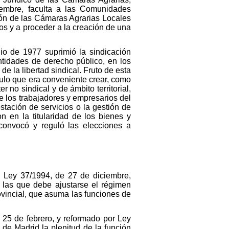
iembre, faculta a las Comunidades
ión de las Cámaras Agrarias Locales
ros y a proceder a la creación de una
nio de 1977 suprimió la sindicación
entidades de derecho público, en los
e la libertad sindical. Fruto de esta
ulo que era conveniente crear, como
no sindical y de ámbito territorial,
 de los trabajadores y empresarios del
stación de servicios o la gestión de
 en la titularidad de los bienes y
convocó y reguló las elecciones a
a Ley 37/1994, de 27 de diciembre,
a las que debe ajustarse el régimen
ovincial, que asuma las funciones de
25 de febrero, y reformado por Ley
de Madrid la plenitud de la función