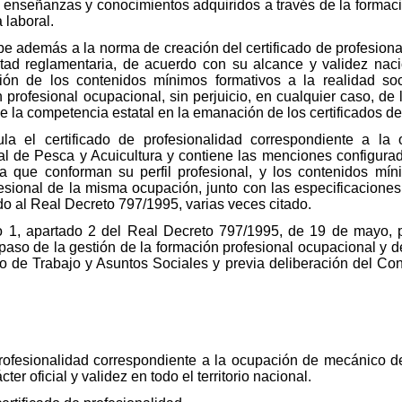
s enseñanzas y conocimientos adquiridos a través de la formaci
 laboral.
e además a la norma de creación del certificado de profesion
tad reglamentaria, de acuerdo con su alcance y validez naci
ión de los contenidos mínimos formativos a la realidad s
rofesional ocupacional, sin perjuicio, en cualquier caso, de l
de la competencia estatal en la emanación de los certificados de
la el certificado de profesionalidad correspondiente a la 
nal de Pesca y Acuicultura y contiene las menciones configurad
 que conforman su perfil profesional, y los contenidos mín
esional de la misma ocupación, junto con las especificaciones 
do al Real Decreto 797/1995, varias veces citado.
ulo 1, apartado 2 del Real Decreto 797/1995, de 19 de mayo,
paso de la gestión de la formación profesional ocupacional y 
ro de Trabajo y Asuntos Sociales y previa deliberación del Co
rofesionalidad correspondiente a la ocupación de mecánico de l
er oficial y validez en todo el territorio nacional.