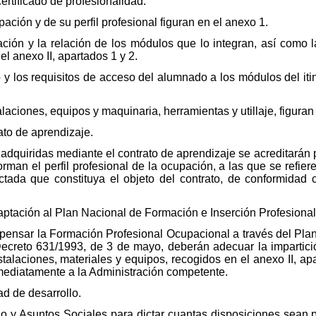
certificado de profesionalidad.
ación y de su perfil profesional figuran en el anexo 1.
uración y la relación de los módulos que lo integran, así como 
l anexo II, apartados 1 y 2.
o y los requisitos de acceso del alumnado a los módulos del iti
alaciones, equipos y maquinaria, herramientas y utillaje, figuran 
rato de aprendizaje.
dquiridas mediante el contrato de aprendizaje se acreditarán po
an el perfil profesional de la ocupación, a las que se refier
ctada que constituya el objeto del contrato, de conformidad c
daptación al Plan Nacional de Formación e Inserción Profesional
spensar la Formación Profesional Ocupacional a través del Pla
Decreto 631/1993, de 3 de mayo, deberán adecuar la impartici
talaciones, materiales y equipos, recogidos en el anexo II, ap
ediatamente a la Administración competente.
ad de desarrollo.
jo y Asuntos Sociales para dictar cuantas disposiciones sean p