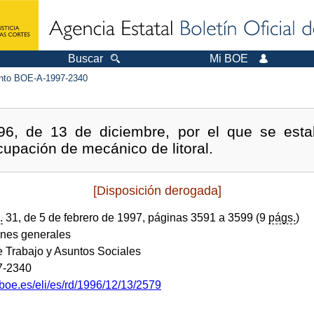
Buscar
Mi BOE
to BOE-A-1997-2340
6, de 13 de diciembre, por el que se estab
cupación de mecánico de litoral.
[Disposición derogada]
.
31, de 5 de febrero de 1997, páginas 3591 a 3599 (9
págs.
)
ones generales
e Trabajo y Asuntos Sociales
7-2340
boe.es/eli/es/rd/1996/12/13/2579