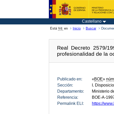
Castellano
Está
Vd.
en
Inicio
Buscar
Documen
Real Decreto 2579/199
profesionalidad de la o
Publicado en:
«
BOE
»
núm
Sección:
I. Disposici
Departamento:
Ministerio d
Referencia:
BOE-A-199
Permalink ELI:
https://www.