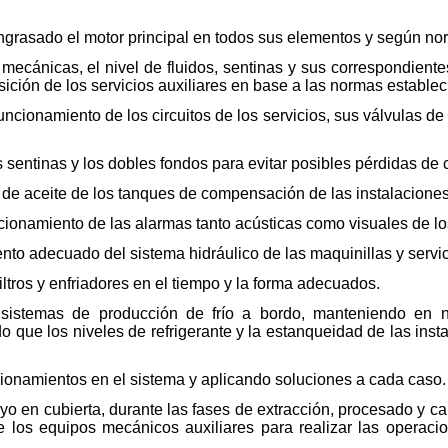
grasado el motor principal en todos sus elementos y según no
 mecánicas, el nivel de fluidos, sentinas y sus correspondiente
ición de los servicios auxiliares en base a las normas establec
ncionamiento de los circuitos de los servicios, sus válvulas de
as sentinas y los dobles fondos para evitar posibles pérdidas de
s de aceite de los tanques de compensación de las instalacione
cionamiento de las alarmas tanto acústicas como visuales de los
nto adecuado del sistema hidráulico de las maquinillas y servi
iltros y enfriadores en el tiempo y la forma adecuados.
sistemas de producción de frío a bordo, manteniendo en n
 que los niveles de refrigerante y la estanqueidad de las insta
cionamientos en el sistema y aplicando soluciones a cada caso.
o en cubierta, durante las fases de extracción, procesado y car
e los equipos mecánicos auxiliares para realizar las operaci