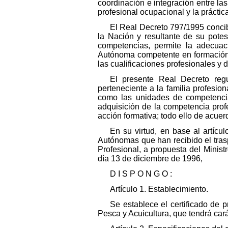
coordinación e integración entre la
profesional ocupacional y la práctica
El Real Decreto 797/1995 concib
la Nación y resultante de su potes
competencias, permite la adecuac
Autónoma competente en formación p
las cualificaciones profesionales y 
El presente Real Decreto regu
perteneciente a la familia profesio
como las unidades de competencia
adquisición de la competencia prof
acción formativa; todo ello de acuer
En su virtud, en base al artíc
Autónomas que han recibido el tras
Profesional, a propuesta del Minist
día 13 de diciembre de 1996,
D I S P O N G O :
Artículo 1. Establecimiento.
Se establece el certificado de p
Pesca y Acuicultura, que tendrá caráct