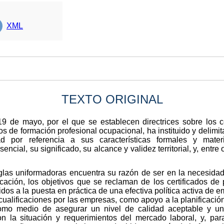
XML
TEXTO ORIGINAL
9 de mayo, por el que se establecen directrices sobre los ce
 de formación profesional ocupacional, ha instituido y delimi
dad por referencia a sus características formales y mate
cial, su significado, su alcance y validez territorial, y, entre
eglas uniformadoras encuentra su razón de ser en la necesidad
icación, los objetivos que se reclaman de los certificados de 
idos a la puesta en práctica de una efectiva política activa de
cualificaciones por las empresas, como apoyo a la planificaci
como medio de asegurar un nivel de calidad aceptable y uni
 la situación y requerimientos del mercado laboral, y, para,