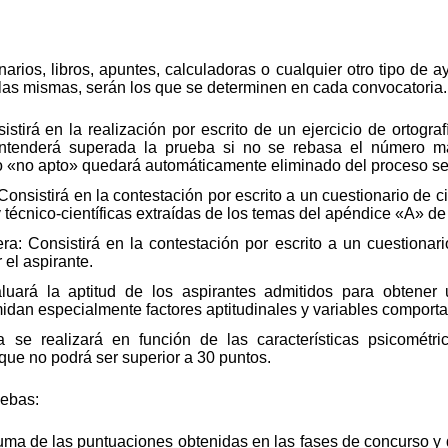
onarios, libros, apuntes, calculadoras o cualquier otro tipo d
 las mismas, serán los que se determinen en cada convocatoria.
istirá en la realización por escrito de un ejercicio de ortogra
entenderá superada la prueba si no se rebasa el número m
do «no apto» quedará automáticamente eliminado del proceso sel
onsistirá en la contestación por escrito a un cuestionario de c
 y técnico-científicas extraídas de los temas del apéndice «A» d
ra: Consistirá en la contestación por escrito a un cuestionar
 el aspirante.
aluará la aptitud de los aspirantes admitidos para obtene
idan especialmente factores aptitudinales y variables comport
a se realizará en función de las características psicométr
que no podrá ser superior a 30 puntos.
uebas:
uma de las puntuaciones obtenidas en las fases de concurso y d