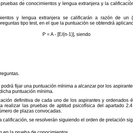
 pruebas de conocimientos y lengua extranjera y la calificació
entos y lengua extranjera se calificarán a razón de un (
reguntas tipo test, en el que la puntuación se obtendrá aplicand
P = A - [E/(n-1)], siendo
reguntas.
 podrá fijar una puntuación mínima a alcanzar por los aspiran
 dicha puntuación mínima.
icación definitiva de cada uno de los aspirantes y ordenados
 realizar las pruebas de aptitud psicofísica del apartado 2.
l número de plazas convocadas.
 calificación, se resolverán siguiendo el orden de prelación sig
n en la prueba de conocimientos.