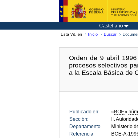
Castellano
Está
Vd.
en
Inicio
Buscar
Documen
Orden de 9 abril 1996
procesos selectivos pa
a la Escala Básica de C
Publicado en:
«
BOE
»
núm
Sección:
II. Autorida
Departamento:
Ministerio d
Referencia:
BOE-A-199