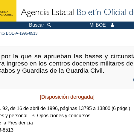
Buscar
Mi BOE
to BOE-A-1996-8513
 por la que se aprueban las bases y circunsta
ra ingreso en los centros docentes militares d
abos y Guardias de la Guardia Civil.
[Disposición derogada]
.
92, de 16 de abril de 1996, páginas 13795 a 13800 (6
págs.
)
des y personal
- B. Oposiciones y concursos
e la Presidencia
6-8513