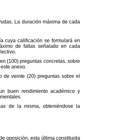
e ayudas. La duración máxima de cada
fía cuya calificación se formulará en
áximo de faltas señalado en cada
ectivo.
ien (100) preguntas concretas, sobre
e este anexo.
io de veinte (20) preguntas sobre el
r un buen rendimiento académico y
amentales.
icas de la misma, obteniéndose la
e oposición, esta última constituida