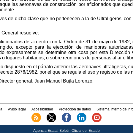
, aquellas aeronaves de construcción por aficionados que qued
ndiente.
ves de dicha clase que no pertenecen a la de Ultraligeros, con
 General resuelve:
aficionados de acuerdo con la Orden de 31 de mayo de 1982, 
ingido, excepto para la ejecución de maniobras autorizad
o expresamente se determine otra cosa por esta Dirección 
 o lugares habitados, o sobre reuniones de personas al aire libr
o dispuesto en el párrafo anterior las aeronaves ultraligeras, 
 Decreto 2876/1982, por el que se regula el uso y registro de las
Director general, Juan Manuel Bujía Lorenzo.
a
Aviso legal
Accesibilidad
Protección de datos
Sistema Interno de In
Agencia Estatal Boletín Oficial del Estado