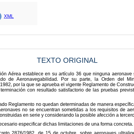
XML
TEXTO ORIGINAL
ón Aérea establece en su artículo 36 que ninguna aeronave se
ado de Aeronavegabilidad. Por su parte, la Orden del Min
982, por la que se aprueba el vigente Reglamento de Construc
 terminación con resultado satisfactorio de las pruebas previ
do Reglamento no quedan determinadas de manera específica 
 aeronaves no se encuentran sometidas a los requisitos de ae
struidas en serie y considerando la posible afección a terceros
cesario especificar dichas limitaciones de una forma concreta.
eto 2876/1982, de 15 de octubre, sobre aeronaves ultralige