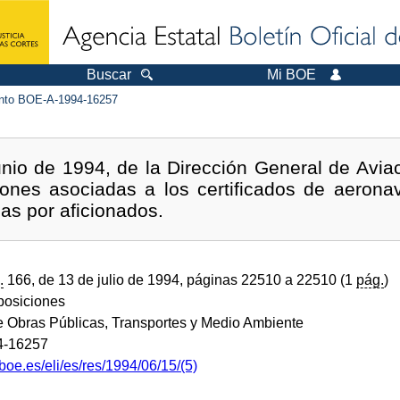
Buscar
Mi BOE
to BOE-A-1994-16257
nio de 1994, de la Dirección General de Aviaci
ciones asociadas a los certificados de aeronav
as por aficionados.
.
166, de 13 de julio de 1994, páginas 22510 a 22510 (1
pág.
)
sposiciones
de Obras Públicas, Transportes y Medio Ambiente
4-16257
boe.es/eli/es/res/1994/06/15/(5)