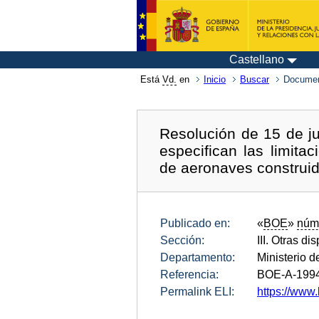
Castellano
Está
Vd.
en
Inicio
Buscar
Documen
Resolución de 15 de ju
especifican las limita
de aeronaves construid
Publicado en:
«
BOE
»
núm
Sección:
III. Otras di
Departamento:
Ministerio 
Referencia:
BOE-A-199
Permalink ELI:
https://www.