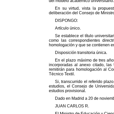
del modelo académico universitario.
En su virtud, vista la propue
deliberación del Consejo de Ministr
DISPONGO:
Artículo único.
Se establece el título universitar
como las correspondientes direct
homologación y que se contienen en
Disposición transitoria única.
En el plazo máximo de tres años,
incorporadas al anexo citado, las
remitirán para homologación al Con
Técnico Textil.
Si, transcurrido el referido pl
estudios, el Consejo de Universid
estudios provisional.
Dado en Madrid a 20 de noviemb
JUAN CARLOS R.
El Ministro de Educación y Cienc