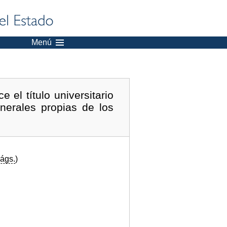
Menú
el título universitario
enerales propias de los
ágs.
)