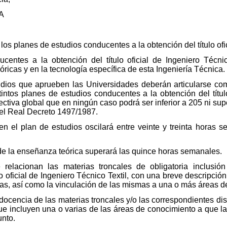
A
los planes de estudios conducentes a la obtención del título ofi
entes a la obtención del título oficial de Ingeniero Técni
ricas y en la tecnología específica de esta Ingeniería Técnica.
dios que aprueben las Universidades deberán articularse co
intos planes de estudios conducentes a la obtención del título
lectiva global que en ningún caso podrá ser inferior a 205 ni su
e el Real Decreto 1497/1987.
 en el plan de estudios oscilará entre veinte y treinta horas
 de la enseñanza teórica superará las quince horas semanales.
 relacionan las materias troncales de obligatoria inclusió
o oficial de Ingeniero Técnico Textil, con una breve descripció
s, así como la vinculación de las mismas a una o más áreas d
ocencia de las materias troncales y/o las correspondientes disc
ue incluyen una o varias de las áreas de conocimiento a que 
unto.