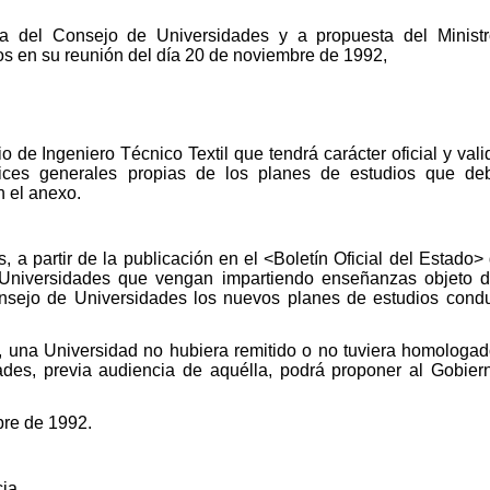
sta del Consejo de Universidades y a propuesta del Minist
os en su reunión del día 20 de noviembre de 1992,
io de Ingeniero Técnico Textil que tendrá carácter oficial y valid
rices generales propias de los planes de estudios que de
 el anexo.
 a partir de la publicación en el <Boletín Oficial del Estado> 
 Universidades que vengan impartiendo enseñanzas objeto de
sejo de Universidades los nuevos planes de estudios conduce
azo, una Universidad no hubiera remitido o no tuviera homolog
ades, previa audiencia de aquélla, podrá proponer al Gobier
re de 1992.
ia,