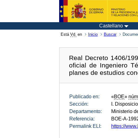
Castellano
Está
Vd.
en
Inicio
Buscar
Documen
Real Decreto 1406/1992
oficial de Ingeniero T
planes de estudios con
Publicado en:
«
BOE
»
núm
Sección:
I. Disposici
Departamento:
Ministerio 
Referencia:
BOE-A-199
Permalink ELI:
https://www.