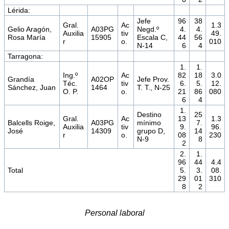
Lérida:
Jefe
96
38
Gral.
Ac
1.3
Gelio Aragón,
A03PG
Negd.º
4.
4.
Auxilia
tiv
49.
Rosa María
15905
Escala C,
44
56
r
o.
010
N-14
6
4
Tarragona:
1.
1.
Ing.º
Ac
82
18
3.0
Grandía
A02OP
Jefe Prov.
Téc.
tiv
6.
5.
12.
Sánchez, Juan
1464
T. T., N-25
O. P.
o.
21
86
080
6
4
1.
Destino
25
Gral.
Ac
13
1.3
Balcells Roige,
A03PG
mínimo
7.
Auxilia
tiv
9.
96.
José
14309
grupo D,
14
r
o.
08
230
N-9
8
2
2.
1.
96
44
4.4
Total
5.
3.
08.
29
01
310
8
2
Personal laboral