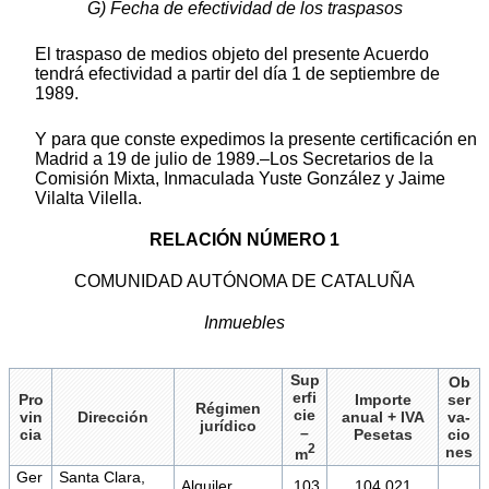
G) Fecha de efectividad de los traspasos
El traspaso de medios objeto del presente Acuerdo
tendrá efectividad a partir del día 1 de septiembre de
1989.
Y para que conste expedimos la presente certificación en
Madrid a 19 de julio de 1989.–Los Secretarios de la
Comisión Mixta, Inmaculada Yuste González y Jaime
Vilalta Vilella.
RELACIÓN NÚMERO 1
COMUNIDAD AUTÓNOMA DE CATALUÑA
Inmuebles
Sup
Ob
erfi
Pro
Importe
ser
Régimen
cie
vin
Dirección
anual + IVA
va-
jurídico
–
cia
Pesetas
cio
2
nes
m
Ger
Santa Clara,
Alquiler
103
104.021