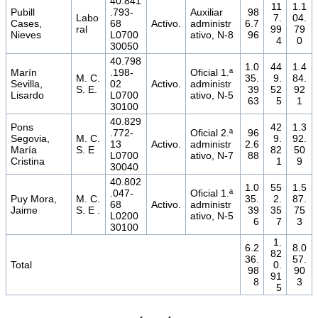
40.841
11
1.1
Pubill
.793-
Auxiliar
98
Labo
7.
04.
Cases,
68
Activo.
administr
6.7
ral
99
79
Nieves
L0700
ativo, N-8
96
4
0
30050
40.798
1.0
44
1.4
Marín
.198-
Oficial 1.ª
M. C.
35.
9.
84.
Sevilla,
02
Activo.
administr
S. E.
39
52
92
Lisardo
L0700
ativo, N-5
63
5
1
30100
40.829
Pons
42
1.3
.772-
Oficial 2.ª
96
Segovia,
M. C.
9.
92.
13
Activo.
administr
2.6
María
S. E
82
50
L0700
ativo, N-7
88
Cristina
1
9
30040
40.802
1.0
55
1.5
.047-
Oficial 1.ª
Puy Mora,
M. C.
35.
2.
87.
68
Activo.
administr
Jaime
S. E .
39
35
75
L0200
ativo, N-5
6
7
3
30100
1.
6.2
8.0
82
36.
57.
Total
0.
98
90
91
8
3
5