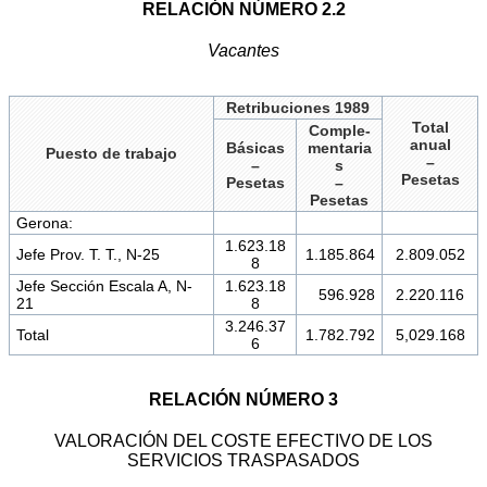
RELACIÓN NÚMERO 2.2
Vacantes
Retribuciones 1989
Total
Comple-
anual
Básicas
mentaria
Puesto de trabajo
–
–
s
Pesetas
Pesetas
–
Pesetas
Gerona:
1.623.18
Jefe Prov. T. T., N-25
1.185.864
2.809.052
8
Jefe Sección Escala A, N-
1.623.18
596.928
2.220.116
21
8
3.246.37
Total
1.782.792
5,029.168
6
RELACIÓN NÚMERO 3
VALORACIÓN DEL COSTE EFECTIVO DE LOS
SERVICIOS TRASPASADOS