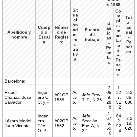
s 1989
Sit
Co
ua
m
Tot
ci
pl
al
B
ón
e-
Cuerp
Númer
an
ás
ad
Puesto
m
Apellidos y
o o
o de
ual
ic
mi
de
en
nombre
Escal
Regist
-
as
ni
trabajo
tar
a
ro
Pe
–
s-
ia
set
Pe
tra
s
as
se
tiv
–
ta
a
Pe
s
se
ta
s
Barcelona:
2.
1.
Piquer
Ingeni
Ac
05
32
3.3
A01OP
Jefe Prov.
Chanza, José
ero C.
tiv
9.
7.
86.
1535
T. T., N-26
Salvador
C. y P
o.
28
51
800
8
2
1.
Ingeni
Jefe
64
Ac
67
2.3
Lázaro Medel,
ero
A02OP
Sección
2.
tiv
6.
19.
Juan Vicente
Téc.
1562
Esc. A, N-
92
o.
69
620
O. P.
22
4
6