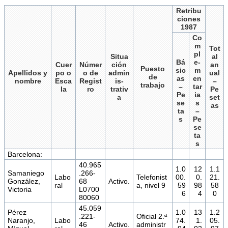
Retribu
ciones
1987
Co
m
Tot
pl
Situa
al
Bá
e-
Cuer
Númer
ción
an
Puesto
sic
m
Apellidos y
po o
o de
admin
ual
de
as
en
nombre
Esca
Regist
is-
–
trabajo
–
tar
la
ro
trativ
Pe
Pe
ia
a
set
se
s
as
ta
–
s
Pe
se
ta
s
Barcelona:
40.965
1.0
12
1.1
Samaniego
.266-
Labo
Telefonist
00.
0.
21.
González,
68
Activo.
ral
a, nivel 9
59
98
58
Victoria
L0700
6
4
0
80060
45.059
Pérez
1.0
13
1.2
.221-
Oficial 2.ª
Naranjo,
Labo
74.
1.
05.
46
Activo.
administr