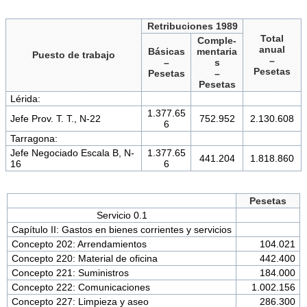
Retribuciones 1989
Total
Comple-
anual
Básicas
mentaria
Puesto de trabajo
–
–
s
Pesetas
Pesetas
–
Pesetas
Lérida:
1.377.65
Jefe Prov. T. T., N-22
752.952
2.130.608
6
Tarragona:
Jefe Negociado Escala B, N-
1.377.65
441.204
1.818.860
16
6
Pesetas
Servicio 0.1
Capítulo II: Gastos en bienes corrientes y servicios
Concepto 202: Arrendamientos
104.021
Concepto 220: Material de oficina
442.400
Concepto 221: Suministros
184.000
Concepto 222: Comunicaciones
1.002.156
Concepto 227: Limpieza y aseo
286.300