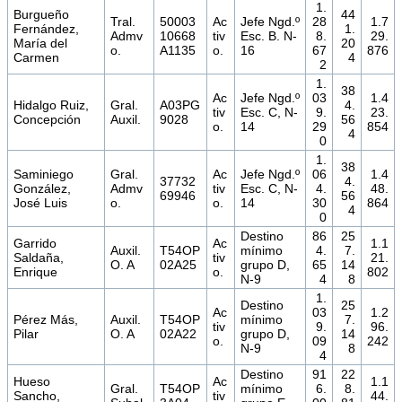
1.
Burgueño
44
Tral.
50003
Ac
Jefe Ngd.º
28
1.7
Fernández,
1.
Admv
10668
tiv
Esc. B. N-
8.
29.
María del
20
o.
A1135
o.
16
67
876
Carmen
4
2
1.
38
Ac
Jefe Ngd.º
03
1.4
Hidalgo Ruiz,
Gral.
A03PG
4.
tiv
Esc. C, N-
9.
23.
Concepción
Auxil.
9028
56
o.
14
29
854
4
0
1.
38
Saminiego
Gral.
Ac
Jefe Ngd.º
06
1.4
37732
4.
González,
Admv
tiv
Esc. C, N-
4.
48.
69946
56
José Luis
o.
o.
14
30
864
4
0
Destino
86
25
Garrido
Ac
1.1
Auxil.
T54OP
mínimo
4.
7.
Saldaña,
tiv
21.
O. A
02A25
grupo D,
65
14
Enrique
o.
802
N-9
4
8
1.
Destino
25
Ac
03
1.2
Pérez Más,
Auxil.
T54OP
mínimo
7.
tiv
9.
96.
Pilar
O. A
02A22
grupo D,
14
o.
09
242
N-9
8
4
Destino
91
22
Hueso
Ac
1.1
Gral.
T54OP
mínimo
6.
8.
Sancho,
tiv
44.