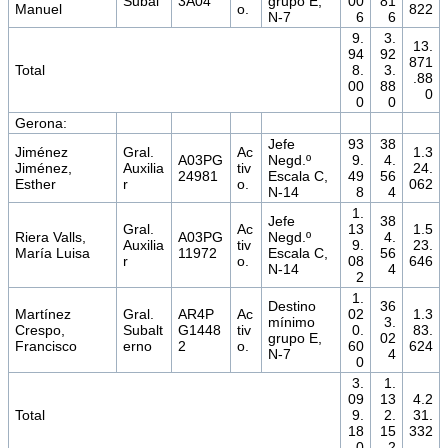
Subal
3A04
grupo E,
00
81
Manuel
o.
822
N-7
6
6
9.
3.
13.
94
92
871
Total
8.
3.
.88
00
88
0
0
0
Gerona:
Jefe
93
38
Jiménez
Gral.
Ac
1.3
A03PG
Negd.º
9.
4.
Jiménez,
Auxilia
tiv
24.
24981
Escala C,
49
56
Esther
r
o.
062
N-14
8
4
1.
Jefe
38
Gral.
Ac
13
1.5
Riera Valls,
A03PG
Negd.º
4.
Auxilia
tiv
9.
23.
María Luisa
11972
Escala C,
56
r
o.
08
646
N-14
4
2
1.
Destino
36
Martínez
Gral.
AR4P
Ac
02
1.3
mínimo
3.
Crespo,
Subalt
G1448
tiv
0.
83.
grupo E,
02
Francisco
erno
2
o.
60
624
N-7
4
0
3.
1.
09
13
4.2
Total
9.
2.
31.
18
15
332
0
2