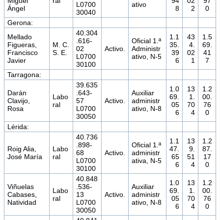
Miguel
ral
94
02
97
L0700
ativo
Ángel
8
2
0
30040
Gerona:
40.304
Mellado
1.1
43
1.5
.616-
Oficial 1.ª
Figueras,
M. C.
35.
4.
69.
02
Activo.
Administr
Francisco
S. E.
39
02
41
L0700
ativo, N-5
Javier
6
1
7
30100
Tarragona:
39.635
1.0
13
1.2
Darán
.643-
Auxiliar
Labo
69.
1.
00.
Clavijo,
57
Activo.
administr
ral
05
70
76
Rosa
L0700
ativo, N-8
6
4
0
30050
Lérida:
40.736
1.1
13
1.2
.898-
Oficial 1.ª
Roig Alia,
Labo
47.
9.
87.
68
Activo.
administr
José María
ral
65
51
17
L0700
ativa, N-5
6
4
0
30100
40.848
1.0
13
1.2
Viñuelas
.536-
Auxiliar
Labo
69.
1.
00.
Cabases,
13
Activo.
administr
ral
05
70
76
Natividad
L0700
ativo, N-8
6
4
0
30050