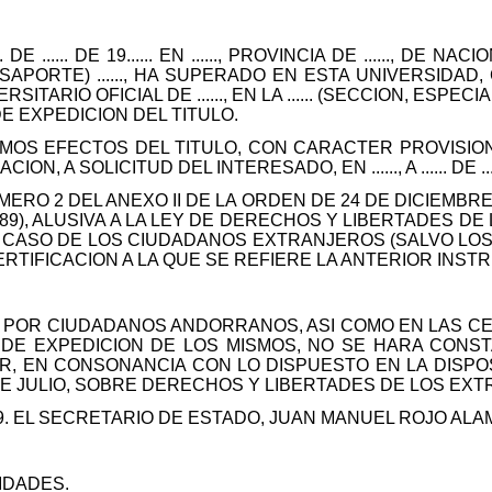
.. DE ...... DE 19...... EN ......, PROVINCIA DE ......, DE 
APORTE) ......, HA SUPERADO EN ESTA UNIVERSIDAD, C
TARIO OFICIAL DE ......, EN LA ...... (SECCION, ESPE
 EXPEDICION DEL TITULO.
MOS EFECTOS DEL TITULO, CON CARACTER PROVISION
 A SOLICITUD DEL INTERESADO, EN ......, A ...... DE ......
UMERO 2 DEL ANEXO II DE LA ORDEN DE 24 DE DICIEMBRE
89), ALUSIVA A LA LEY DE DERECHOS Y LIBERTADES D
EL CASO DE LOS CIUDADANOS EXTRANJEROS (SALVO LO
ERTIFICACION A LA QUE SE REFIERE LA ANTERIOR INST
 POR CIUDADANOS ANDORRANOS, ASI COMO EN LAS CE
E EXPEDICION DE LOS MISMOS, NO SE HARA CONSTA
R, EN CONSONANCIA CON LO DISPUESTO EN LA DISPO
1 DE JULIO, SOBRE DERECHOS Y LIBERTADES DE LOS EX
89. EL SECRETARIO DE ESTADO, JUAN MANUEL ROJO ALA
IDADES.