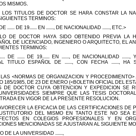
OS MISMOS.
 LOS TITULOS DE DOCTOR SE HARA CONSTAR LA NAC
SIGUIENTES TERMINOS:
DE ...... DE 19...... EN ......, DE NACIONALIDAD ......, ETC.>
ULO DE DOCTOR HAYA SIDO OBTENIDO PREVIA LA 
AÑOL DE LICENCIADO, INGENIERO O ARQUITECTO, EL A
UIENTES TERMINOS:
.... DE ...... DE 19...... EN ......, DE NACIONALIDAD ..
TITULO ESPAÑOL DE ......, CON FECHA ......, H
 LAS <NORMAS DE ORGANIZACION Y PROCEDIMIENTO> 
O 185/1985, DE 23 DE ENERO (<BOLETIN OFICIAL DEL ES
S DE DOCTOR CUYA OBTENCION Y EXPEDICION SE 
UNIVERSIDADES SIEMPRE QUE LAS TESIS DOCTORAL
NTRADA EN VIGOR DE LA PRESENTE RESOLUCION.
AVORECER LA EFICACIA DE LAS CERTIFICACIONES DE
USTITUTORIO DEL MISMO EN TANTO ESTE NO SEA E
EFECTOS EN COLEGIOS PROFESIONALES Y EN ORG
CIONES MENCIONADAS SE AJUSTARAN AL SIGUIENTE MO
O DE LA UNIVERSIDAD ......,