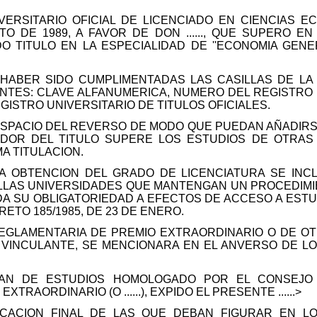
VERSITARIO OFICIAL DE LICENCIADO EN CIENCIAS E
TO DE 1989, A FAVOR DE DON ......, QUE SUPERO EN
TITULO EN LA ESPECIALIDAD DE ''ECONOMIA GENERA
 HABER SIDO CUMPLIMENTADAS LAS CASILLAS DE L
ENTES: CLAVE ALFANUMERICA, NUMERO DEL REGISTRO 
ISTRO UNIVERSITARIO DE TITULOS OFICIALES.
ESPACIO DEL REVERSO DE MODO QUE PUEDAN AÑADIRS
OR DEL TITULO SUPERE LOS ESTUDIOS DE OTRAS 
A TITULACION.
A OBTENCION DEL GRADO DE LICENCIATURA SE INC
ELLAS UNIVERSIDADES QUE MANTENGAN UN PROCEDIM
A SU OBLIGATORIEDAD A EFECTOS DE ACCESO A EST
ETO 185/1985, DE 23 DE ENERO.
REGLAMENTARIA DE PREMIO EXTRAORDINARIO O DE OT
VINCULANTE, SE MENCIONARA EN EL ANVERSO DE LO
 PLAN DE ESTUDIOS HOMOLOGADO POR EL CONSEJO
XTRAORDINARIO (O ......), EXPIDO EL PRESENTE ......>
FICACION FINAL DE LAS QUE DEBAN FIGURAR EN L