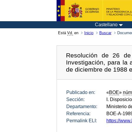
Castellano
Está
Vd.
en
Inicio
Buscar
Documen
Resolución de 26 de
Investigación, para la
de diciembre de 1988 en
Publicado en:
«
BOE
»
núm
Sección:
I. Disposici
Departamento:
Ministerio 
Referencia:
BOE-A-198
Permalink ELI:
https://www.