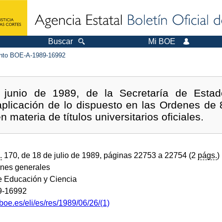
Buscar
Mi BOE
to BOE-A-1989-16992
 junio de 1989, de la Secretaría de Estad
 aplicación de lo dispuesto en las Ordenes de 
 materia de títulos universitarios oficiales.
.
170, de 18 de julio de 1989, páginas 22753 a 22754 (2
págs.
)
ones generales
de Educación y Ciencia
9-16992
boe.es/eli/es/res/1989/06/26/(1)