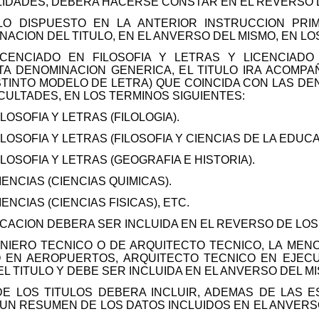
LIDADES, DEBERA HACERSE CONSTAR EN EL REVERSO D
O DISPUESTO EN LA ANTERIOR INSTRUCCION PRIM
NACION DEL TITULO, EN EL ANVERSO DEL MISMO, EN L
ICENCIADO EN FILOSOFIA Y LETRAS Y LICENCIADO
A DENOMINACION GENERICA, EL TITULO IRA ACOMPA
STINTO MODELO DE LETRA) QUE COINCIDA CON LAS DE
CULTADES, EN LOS TERMINOS SIGUIENTES:
LOSOFIA Y LETRAS (FILOLOGIA).
LOSOFIA Y LETRAS (FILOSOFIA Y CIENCIAS DE LA EDUCA
ILOSOFIA Y LETRAS (GEOGRAFIA E HISTORIA).
IENCIAS (CIENCIAS QUIMICAS).
ENCIAS (CIENCIAS FISICAS), ETC.
CACION DEBERA SER INCLUIDA EN EL REVERSO DE LOS 
ENIERO TECNICO O DE ARQUITECTO TECNICO, LA MENC
O EN AEROPUERTOS, ARQUITECTO TECNICO EN EJECU
L TITULO Y DEBE SER INCLUIDA EN EL ANVERSO DEL MI
DE LOS TITULOS DEBERA INCLUIR, ADEMAS DE LAS E
, UN RESUMEN DE LOS DATOS INCLUIDOS EN EL ANVER