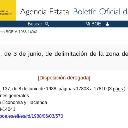
Buscar
Mi BOE
to BOE-A-1988-14041
, de 3 de junio, de delimitación de la zona 
[Disposición derogada]
.
137, de 8 de junio de 1988, páginas 17808 a 17810 (3
págs.
)
ones generales
de Economía y Hacienda
8-14041
boe.es/eli/es/rd/1988/06/03/570