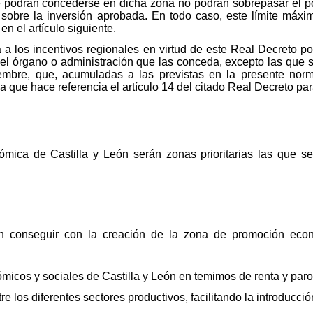
ue podrán concederse en dicha zona no podrán sobrepasar el p
 sobre la inversión aprobada. En todo caso, este límite máxi
en el artículo siguiente.
a los incentivos regionales en virtud de este Real Decreto pod
 el órgano o administración que las conceda, excepto las que s
mbre, que, acumuladas a las previstas en la presente norm
que hace referencia el artículo 14 del citado Real Decreto para l
mica de Castilla y León serán zonas prioritarias las que s
n conseguir con la creación de la zona de promoción econ
ómicos y sociales de Castilla y León en temimos de renta y paro
re los diferentes sectores productivos, facilitando la introducc