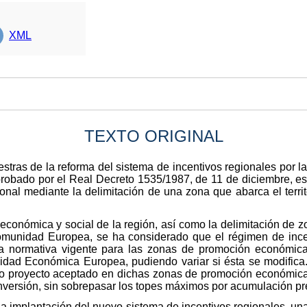
XML
TEXTO ORIGINAL
stras de la reforma del sistema de incentivos regionales por l
probado por el Real Decreto 1535/1987, de 11 de diciembre, es 
ional mediante la delimitación de una zona que abarca el ter
económica y social de la región, así como la delimitación de zo
munidad Europea, se ha considerado que el régimen de incen
r la normativa vigente para las zonas de promoción económica d
idad Económica Europea, pudiendo variar si ésta se modifica
o proyecto aceptado en dichas zonas de promoción económica de
a inversión, sin sobrepasar los topes máximos por acumulación p
n la implantación del nuevo sistema de incentivos regionales, u