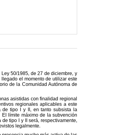
a Ley 50/1985, de 27 de diciembre, y
llegado el momento de utilizar este
ritorio de la Comunidad Autónoma de
nas asistidas con finalidad regional
tivos regionales aplicables a este
e tipo I y II, en tanto subsista la
. El límite máximo de la subvención
 tipo I y II será, respectivamente,
revistos legalmente.
na presencia mucho más activa de las