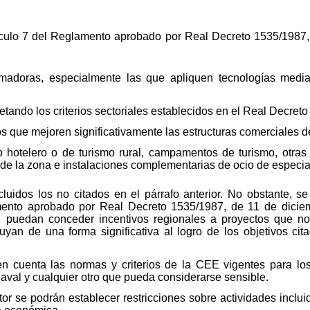
rtículo 7 del Reglamento aprobado por Real Decreto 1535/1987,
formadoras, especialmente las que apliquen tecnologías medi
etando los criterios sectoriales establecidos en el Real Decret
los que mejoren significativamente las estructuras comerciales d
 hotelero o de turismo rural, campamentos de turismo, otras o
 de la zona e instalaciones complementarias de ocio de especial
luidos los no citados en el párrafo anterior. No obstante, s
amento aprobado por Real Decreto 1535/1987, de 11 de dici
, puedan conceder incentivos regionales a proyectos que no
yan de una forma significativa al logro de los objetivos cita
 cuenta las normas y criterios de la CEE vigentes para los s
 naval y cualquier otro que pueda considerarse sensible.
or se podrán establecer restricciones sobre actividades inclu