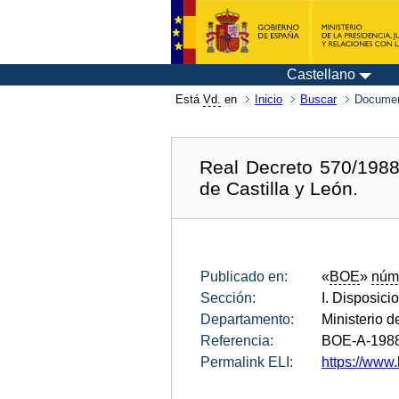
Castellano
Está
Vd.
en
Inicio
Buscar
Documen
Real Decreto 570/1988
de Castilla y León.
Publicado en:
«
BOE
»
núm
Sección:
I. Disposici
Departamento:
Ministerio 
Referencia:
BOE-A-198
Permalink ELI:
https://www.