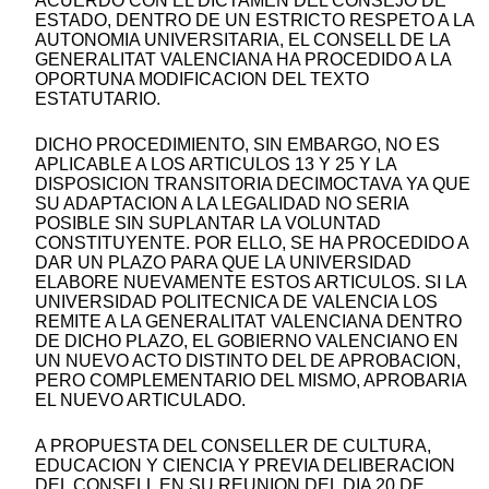
ACUERDO CON EL DICTAMEN DEL CONSEJO DE
ESTADO, DENTRO DE UN ESTRICTO RESPETO A LA
AUTONOMIA UNIVERSITARIA, EL CONSELL DE LA
GENERALITAT VALENCIANA HA PROCEDIDO A LA
OPORTUNA MODIFICACION DEL TEXTO
ESTATUTARIO.
DICHO PROCEDIMIENTO, SIN EMBARGO, NO ES
APLICABLE A LOS ARTICULOS 13 Y 25 Y LA
DISPOSICION TRANSITORIA DECIMOCTAVA YA QUE
SU ADAPTACION A LA LEGALIDAD NO SERIA
POSIBLE SIN SUPLANTAR LA VOLUNTAD
CONSTITUYENTE. POR ELLO, SE HA PROCEDIDO A
DAR UN PLAZO PARA QUE LA UNIVERSIDAD
ELABORE NUEVAMENTE ESTOS ARTICULOS. SI LA
UNIVERSIDAD POLITECNICA DE VALENCIA LOS
REMITE A LA GENERALITAT VALENCIANA DENTRO
DE DICHO PLAZO, EL GOBIERNO VALENCIANO EN
UN NUEVO ACTO DISTINTO DEL DE APROBACION,
PERO COMPLEMENTARIO DEL MISMO, APROBARIA
EL NUEVO ARTICULADO.
A PROPUESTA DEL CONSELLER DE CULTURA,
EDUCACION Y CIENCIA Y PREVIA DELIBERACION
DEL CONSELL EN SU REUNION DEL DIA 20 DE