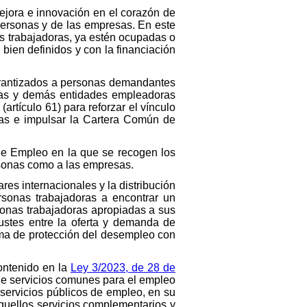
mejora e innovación en el corazón de
personas y de las empresas. En este
as trabajadoras, ya estén ocupadas o
ien definidos y con la financiación
garantizados a personas demandantes
esas y demás entidades empleadoras
rtículo 61) para reforzar el vínculo
as e impulsar la Cartera Común de
de Empleo en la que se recogen los
ersonas como a las empresas.
es internacionales y la distribución
rsonas trabajadoras a encontrar un
sonas trabajadoras apropiadas a sus
ajustes entre la oferta y demanda de
tema de protección del desempleo con
ontenido en la
Ley 3/2023, de 28 de
e de servicios comunes para el empleo
 servicios públicos de empleo, en su
aquellos servicios complementarios y