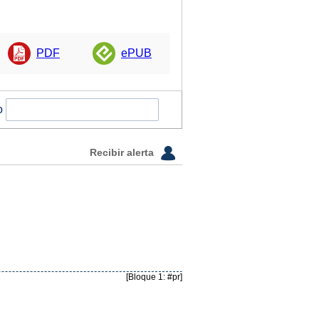
PDF
ePUB
o
Recibir alerta
[Bloque 1: #pr]