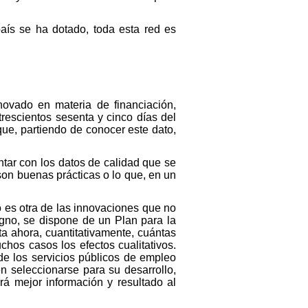
país se ha dotado, toda esta red es
novado en materia de financiación,
trescientos sesenta y cinco días del
que, partiendo de conocer este dato,
tar con los datos de calidad que se
 son buenas prácticas o lo que, en un
o es otra de las innovaciones que no
gno, se dispone de un Plan para la
a ahora, cuantitativamente, cuántas
hos casos los efectos cualitativos.
de los servicios públicos de empleo
 seleccionarse para su desarrollo,
rá mejor información y resultado al