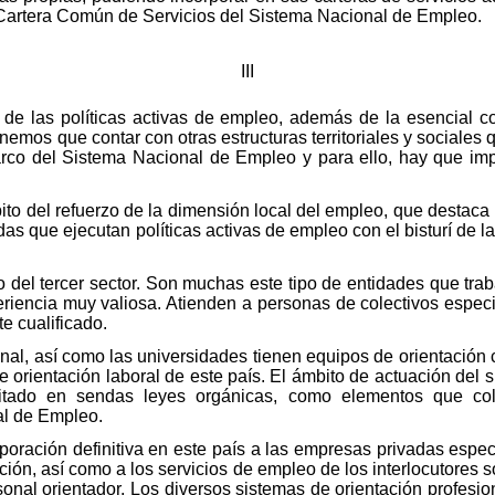
Cartera Común de Servicios del Sistema Nacional de Empleo.
III
n de las políticas activas de empleo, además de la esencial c
emos que contar con otras estructuras territoriales y sociales
arco del Sistema Nacional de Empleo y para ello, hay que im
ito del refuerzo de la dimensión local del empleo, que destaca
as que ejecutan políticas activas de empleo con el bisturí de l
o del tercer sector. Son muchas este tipo de entidades que tr
iencia muy valiosa. Atienden a personas de colectivos especi
e cualificado.
onal, así como las universidades tienen equipos de orientación
e orientación laboral de este país. El ámbito de actuación del 
mitado en sendas leyes orgánicas, como elementos que col
al de Empleo.
oración definitiva en este país a las empresas privadas especi
ación, así como a los servicios de empleo de los interlocutores 
onal orientador. Los diversos sistemas de orientación profesio