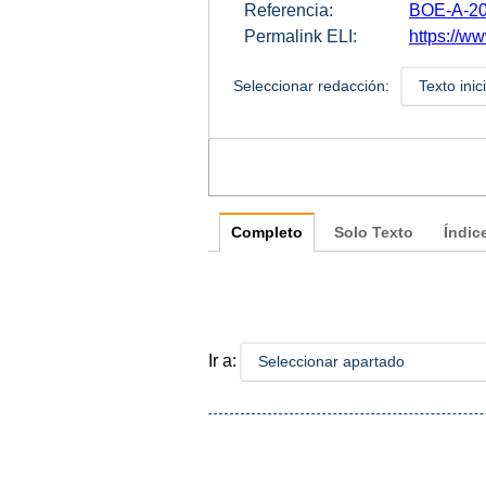
Referencia:
BOE-A-20
Permalink ELI:
https://w
Seleccionar redacción:
Texto inic
Completo
Solo Texto
Índic
Ir a:
Seleccionar apartado