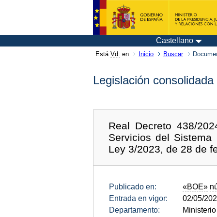
Castellano
Está
Vd.
en
Inicio
Buscar
Documen
Legislación consolidada
Real Decreto 438/202
Servicios del Sistema
Ley 3/2023, de 28 de f
Publicado en:
«BOE»
n
Entrada en vigor:
02/05/20
Departamento:
Ministeri