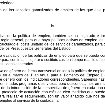
celeridad.
ión de los servicios garantizados de empleo de los que este 
IV
tivo de la política de empleo, también se ha mejorado e in
a regla general, para que haya políticas activas de empleo los 
lculado el coste unitario de los servicios garantizados, para 
 de los Presupuestos Generales del Estado.
a evaluación de las políticas de empleo para que se pueda con
 para continuar, mejorar o sustituir, casi en tiempo real, lo que
esultados esperados.
va de género de forma transversal en toda la política de emple
3, en el marco del Plan Anual para el Fomento del Empleo Di
e género con los indicadores correspondientes. Sabemos hast
terminados programas o servicios, pero desconocíamos en muc
ón de la introducción de la perspectiva de género en cada uno 
el protocolo de actuación con más de cien medidas que pueden
ra realizar el seguimiento, son un valor añadido que nos da
empleo al servicio de la ciudadanía.