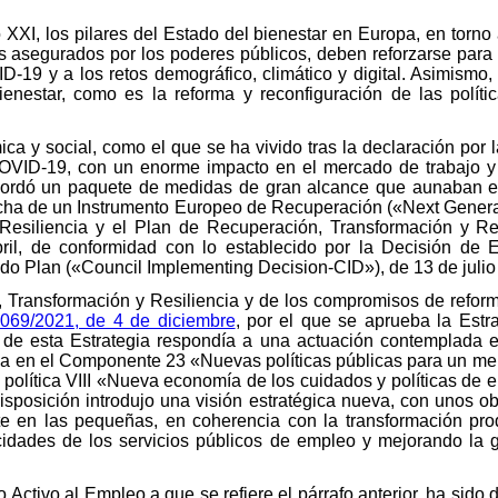
 XXI, los pilares del Estado del bienestar en Europa, en torno
 asegurados por los poderes públicos, deben reforzarse para 
-19 y a los retos demográfico, climático y digital. Asimismo, 
bienestar, como es la reforma y reconfiguración de las polít
ica y social, como el que se ha vivido tras la declaración por
OVID-19, con un enorme impacto en el mercado de trabajo y l
ordó un paquete de medidas de gran alcance que aunaban el
cha de un Instrumento Europeo de Recuperación («Next Genera
esiliencia y el Plan de Recuperación, Transformación y Re
il, de conformidad con lo establecido por la Decisión de E
ado Plan («Council Implementing Decision-CID»), de 13 de julio
, Transformación y Resiliencia y de los compromisos de refor
069/2021, de 4 de diciembre
, por el que se aprueba la Estr
de esta Estrategia respondía a una actuación contemplada 
ida en el Componente 23 «Nuevas políticas públicas para un mer
 política VIII «Nueva economía de los cuidados y políticas de 
isposición introdujo una visión estratégica nueva, con unos o
 en las pequeñas, en coherencia con la transformación produ
idades de los servicios públicos de empleo y mejorando la
Activo al Empleo a que se refiere el párrafo anterior, ha sido 