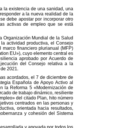
 a la existencia de una sanidad, una
responder a la nueva realidad de la
se debe apostar por incorporar otro
icas activas de empleo que se está
 la Organización Mundial de la Salud
a actividad productiva, el Consejo
 marco financiero plurianual (MFP)
tion EU»), cuyo elemento central es
siliencia aprobado por Acuerdo de
jecución del Consejo relativa a la
 de 2021.
mas acordados, el 7 de diciembre de
ategia Española de Apoyo Activo al
en la Reforma 5 «Modernización de
cado de trabajo dinámico, resiliente
empleo» del citado Plan, hito número
bjetivos centrados en las personas y
ctiva, orientada hacia resultados,
 gobernanza y cohesión del Sistema
desarrollada y apoyada por todos los