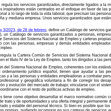
, regula los servicios garantizados, directamente ligados a la 
os inspiradores están centrados en el enfoque en favor de las 
l a lo largo de toda la vida laboral, que precisan las person
a y mediana empresa. Unos servicios garantizados que están b
Ley 3/2023, de 28 de febrero
, define un Catálogo de servicios 
56), un Catálogo de servicios garantizados a personas, empr
 Servicios del Sistema Nacional de Empleo y carteras propias (a
leo con las personas, empresas y demás entidades empleador
Empleo.
o regula la Cartera Común de Servicios del Sistema Nacional 
en el título IV de la Ley de Empleo, tanto los dirigidos a las p
ún del Sistema Nacional de Empleo, coherentes con los estándar
l ordenamiento jurídico español, tienen que ayudar a las pe
cas y a las personas y entidades empleadoras a contratar per
 profesional y geográfica voluntaria a fin de corregir los des
ción y evolución del mercado de trabajo; vincularse con el sis
coordinarse con el resto de políticas activas de empleo.
s tiene como objetivo desarrollar el marco normativo común c
d de trato y de oportunidades y una oferta integral y permanent
zado y estable del personal técnico. Si bien es posible que los
as propias, pudiendo incorporar en sus carteras de servicios 