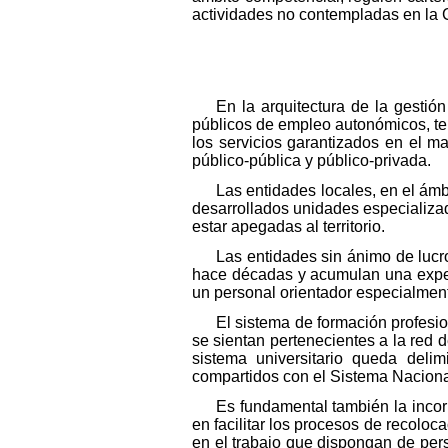
actividades no contempladas en la 
En la arquitectura de la gestió
públicos de empleo autonómicos, ten
los servicios garantizados en el m
público-pública y púb
lico-priv
ada.
Las entidades locales, en el ámb
desarrollados unidades especializad
estar apegadas al territorio.
Las entidades sin ánimo de lucr
hace décadas y acumulan una exper
un personal orientador especialment
El sistema de formación profesi
se sientan pertenecientes a la red d
sistema universitario queda deli
compartidos con el Sistema Nacion
Es fundamental también la incorp
en facilitar los procesos de recoloc
en el trabajo que dispongan de pers