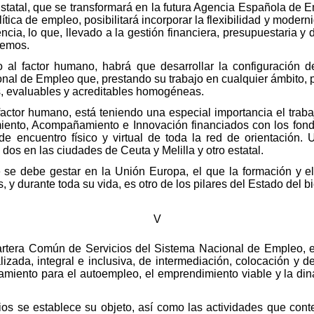
statal, que se transformará en la futura Agencia Española de 
tica de empleo, posibilitará incorporar la flexibilidad y modern
encia, lo que, llevado a la gestión financiera, presupuestaria y
nemos.
 al factor humano, habrá que desarrollar la configuración de
onal de Empleo que, prestando su trabajo en cualquier ámbito, 
s, evaluables y acreditables homogéneas.
actor humano, está teniendo una especial importancia el trabaj
iento, Acompañamiento e Innovación financiados con los fon
e encuentro físico y virtual de toda la red de orientación.
s en las ciudades de Ceuta y Melilla y otro estatal.
 se debe gestar en la Unión Europa, el que la formación y el
 y durante toda su vida, es otro de los pilares del Estado del bi
V
artera Común de Servicios del Sistema Nacional de Empleo, es
lizada, integral e inclusiva, de intermediación, colocación y 
ramiento para el autoempleo, el emprendimiento viable y la di
ios se establece su objeto, así como las actividades que con