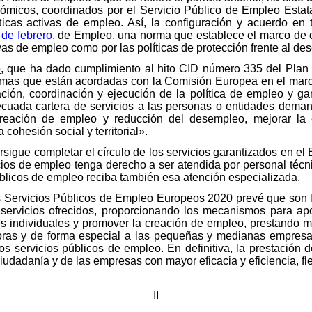
ómicos, coordinados por el Servicio Público de Empleo Estatal 
íticas activas de empleo. Así, la configuración y acuerdo en 
 de febrero
, de Empleo, una norma que establece el marco de o
tivas de empleo como por las políticas de protección frente al d
o
, que ha dado cumplimiento al hito CID número 335 del Plan
ormas que están acordadas con la Comisión Europea en el marco 
ación, coordinación y ejecución de la política de empleo y gara
ecuada cartera de servicios a las personas o entidades deman
creación de empleo y reducción del desempleo, mejorar la 
 cohesión social y territorial».
persigue completar el círculo de los servicios garantizados en e
os de empleo tenga derecho a ser atendida por personal técn
blicos de empleo reciba también esa atención especializada.
los Servicios Públicos de Empleo Europeos 2020 prevé que son 
 servicios ofrecidos, proporcionando los mecanismos para apo
les individuales y promover la creación de empleo, prestando 
ras y de forma especial a las pequeñas y medianas empresa
os servicios públicos de empleo. En definitiva, la prestación
udadanía y de las empresas con mayor eficacia y eficiencia, flex
II