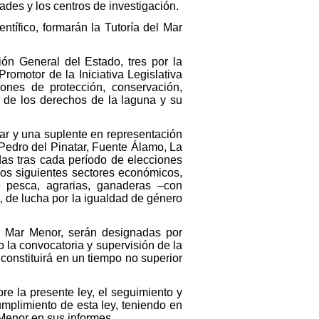
dades y los centros de investigación.
tífico, formarán la Tutoría del Mar
ón General del Estado, tres por la
omotor de la Iniciativa Legislativa
ones de protección, conservación,
o de los derechos de la laguna y su
ar y una suplente en representación
Pedro del Pinatar, Fuente Álamo, La
as tras cada período de elecciones
los siguientes sectores económicos,
e pesca, agrarias, ganaderas –con
, de lucha por la igualdad de género
el Mar Menor, serán designadas por
la convocatoria y supervisión de la
onstituirá en un tiempo no superior
re la presente ley, el seguimiento y
umplimiento de esta ley, teniendo en
 Menor en sus informes.