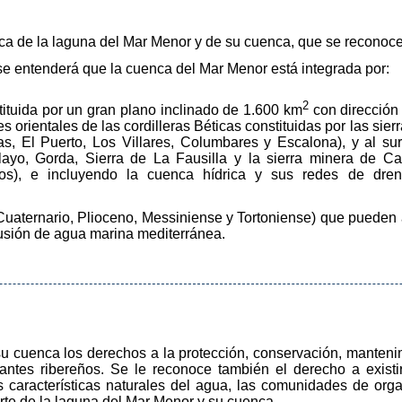
dica de la laguna del Mar Menor y de su cuenca, que se reconoc
, se entenderá que la cuenca del Mar Menor está integrada por:
2
tituida por un gran plano inclinado de 1.600 km
con dirección 
s orientales de las cordilleras Béticas constituidas por las sie
as, El Puerto, Los Villares, Columbares y Escalona), y al sur 
layo, Gorda, Sierra de La Fausilla y la sierra minera de C
os), e incluyendo la cuenca hídrica y sus redes de dren
(Cuaternario, Plioceno, Messiniense y Tortoniense) que pueden a
trusión de agua marina mediterránea.
u cuenca los derechos a la protección, conservación, mantenim
tantes ribereños. Se le reconoce también el derecho a exist
as características naturales del agua, las comunidades de org
arte de la laguna del Mar Menor y su cuenca.