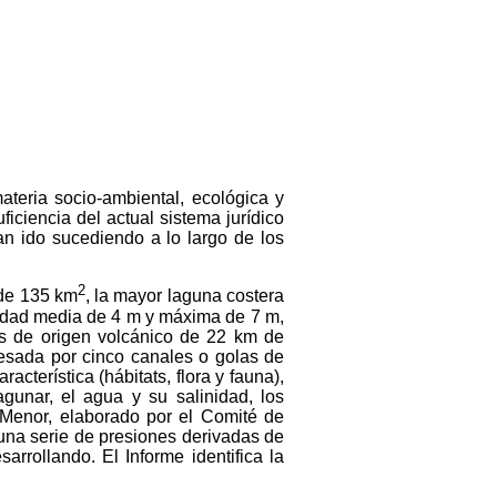
ateria socio-ambiental, ecológica y
ficiencia del actual sistema jurídico
an ido sucediendo a lo largo de los
2
 de 135 km
, la mayor laguna costera
didad media de 4 m y máxima de 7 m,
os de origen volcánico de 22 km de
esada por cinco canales o golas de
terística (hábitats, flora y fauna),
gunar, el agua y su salinidad, los
r Menor, elaborado por el Comité de
 una serie de presiones derivadas de
rrollando. El Informe identifica la