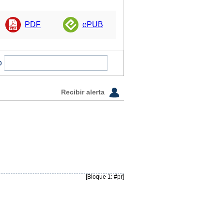
PDF
ePUB
o
Recibir alerta
[Bloque 1: #pr]