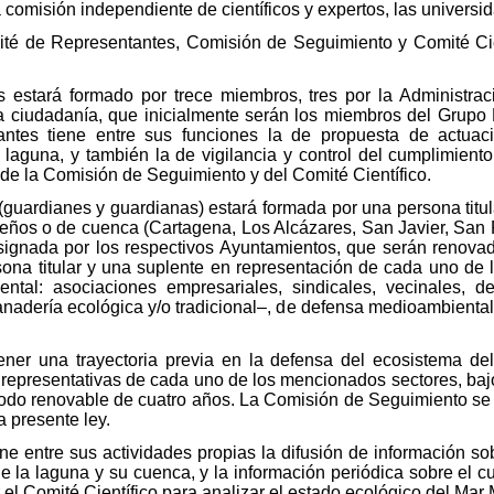
a comisión independiente de científicos y expertos, las universi
ité de Representantes, Comisión de Seguimiento y Comité Cien
 estará formado por trece miembros, tres por la Administraci
ciudadanía, que inicialmente serán los miembros del Grupo Pr
ntes tiene entre sus funciones la de propuesta de actuaci
 laguna, y también la de vigilancia y control del cumplimient
 de la Comisión de Seguimiento y del Comité Científico.
guardianes y guardianas) estará formada por una persona titul
reños o de cuenca (Cartagena, Los Alcázares, San Javier, San 
signada por los respectivos Ayuntamientos, que serán renovad
ona titular y una suplente en representación de cada uno de 
ntal: asociaciones empresariales, sindicales, vecinales, d
ganadería ecológica y/o tradicional–, de defensa medioambiental
ener una trayectoria previa en la defensa del ecosistema d
representativas de cada uno de los mencionados sectores, bajo 
odo renovable de cuatro años. La Comisión de Seguimiento se c
a presente ley.
e entre sus actividades propias la difusión de información sob
de la laguna y su cuenca, y la información periódica sobre el c
 el Comité Científico para analizar el estado ecológico del Mar