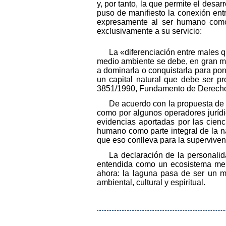
y, por tanto, la que permite el desa
puso de manifiesto la conexión entr
expresamente al ser humano como 
exclusivamente a su servicio:
La «diferenciación entre males q
medio ambiente se debe, en gran me
a dominarla o conquistarla para pon
un capital natural que debe ser p
3851/1990, Fundamento de Derecho
De acuerdo con la propuesta de u
como por algunos operadores jurídi
evidencias aportadas por las cienc
humano como parte integral de la na
que eso conlleva para la supervive
La declaración de la personali
entendida como un ecosistema mere
ahora: la laguna pasa de ser un me
ambiental, cultural y espiritual.