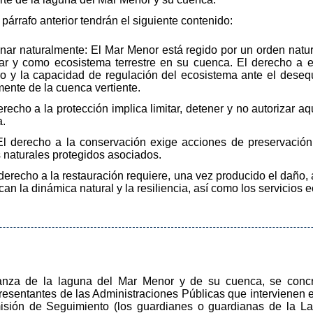
párrafo anterior tendrán el siguiente contenido:
ionar naturalmente: El Mar Menor está regido por un orden natu
 y como ecosistema terrestre en su cuenca. El derecho a exis
bro y la capacidad de regulación del ecosistema ante el desequ
ente de la cuenca vertiente.
erecho a la protección implica limitar, detener y no autorizar 
a.
El derecho a la conservación exige acciones de preservación 
s naturales protegidos asociados.
 derecho a la restauración requiere, una vez producido el daño,
can la dinámica natural y la resiliencia, así como los servicios
anza de la laguna del Mar Menor y de su cuenca, se concr
esentantes de las Administraciones Públicas que intervienen e
misión de Seguimiento (los guardianes o guardianas de la L