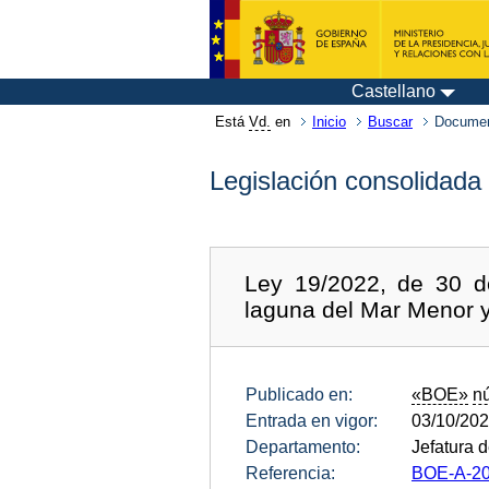
Castellano
Está
Vd.
en
Inicio
Buscar
Documen
Legislación consolidada
Ley 19/2022, de 30 de
laguna del Mar Menor 
Publicado en:
«BOE»
n
Entrada en vigor:
03/10/20
Departamento:
Jefatura 
Referencia:
BOE-A-20