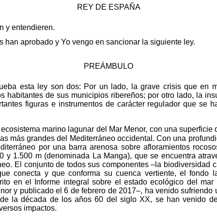
REY DE ESPAÑA
en y entendieren.
 han aprobado y Yo vengo en sancionar la siguiente ley.
PREÁMBULO
ueba esta ley son dos: Por un lado, la grave crisis que en m
 habitantes de sus municipios ribereños; por otro lado, la insu
rtantes figuras e instrumentos de carácter regulador que se h
el ecosistema marino lagunar del Mar Menor, con una superficie
las más grandes del Mediterráneo occidental. Con una profun
iterráneo por una barra arenosa sobre afloramientos rocos
00 y 1.500 m (denominada La Manga), que se encuentra atrav
o. El conjunto de todos sus componentes –la biodiversidad carac
que conecta y que conforma su cuenca vertiente, el fondo la
crito en el Informe integral sobre el estado ecológico del ma
nor y publicado el 6 de febrero de 2017–, ha venido sufriendo
sde la década de los años 60 del siglo XX, se han venido desa
versos impactos.