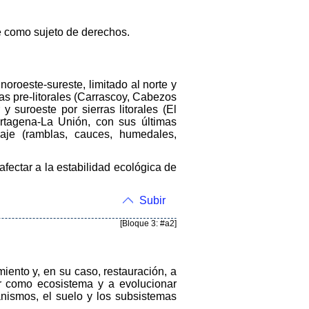
e como sujeto de derechos.
noroeste-sureste, limitado al norte y
rras pre-litorales (Carrascoy, Cabezos
y suroeste por sierras litorales (El
artagena-La Unión, con sus últimas
aje (ramblas, cauces, humedales,
fectar a la estabilidad ecológica de
Subir
[Bloque 3: #a2]
iento y, en su caso, restauración, a
ir como ecosistema y a evolucionar
anismos, el suelo y los subsistemas