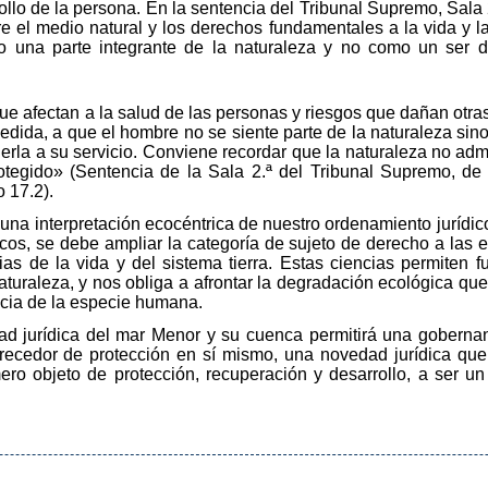
rrollo de la persona. En la sentencia del Tribunal Supremo, Sal
e el medio natural y los derechos fundamentales a la vida y la
una parte integrante de la naturaleza y no como un ser d
ue afectan a la salud de las personas y riesgos que dañan otra
dida, a que el hombre no se siente parte de la naturaleza sin
erla a su servicio. Conviene recordar que la naturaleza no admi
rotegido» (Sentencia de la Sala 2.ª del Tribunal Supremo, 
 17.2).
na interpretación ecocéntrica de nuestro ordenamiento jurídico,
cos, se debe ampliar la categoría de sujeto de derecho a las e
ias de la vida y del sistema tierra. Estas ciencias permiten
turaleza, y nos obliga a afrontar la degradación ecológica que 
ncia de la especie humana.
dad jurídica del mar Menor y su cuenca permitirá una goberna
cedor de protección en sí mismo, una novedad jurídica que 
ro objeto de protección, recuperación y desarrollo, a ser un