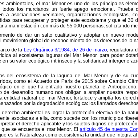
res ambientales, el mar Menor es uno de los principales elemen
 todos los murcianos un fuerte apego emocional. Prueba d
 a asociaciones vecinales, organizaciones ecologistas, col
medidas para recuperar y proteger este ecosistema y que el 30 
aria manifestación con más de 55.000 personas, solicitando me
omento de dar un salto cualitativo y adoptar un nuevo modelo
 el movimiento global de reconocimiento de los derechos de la n
marco de la
Ley Orgánica 3/1984, de 26 de marzo
, reguladora d
urídica al ecosistema lagunar del Mar Menor, para poder dota
en su valor ecológico intrínseco y la solidaridad intergeneraci
s del ecosistema de la laguna del Mar Menor y de su cuen
ridos, como el Acuerdo de París de 2015 sobre Cambio Climáti
ógico en el que ha entrado nuestro planeta, el Antropoceno.
 de desarrollo humano nos obligan a ampliar nuestra respon
a entidad natural del mar Menor, fortalece y amplía los derec
menazados por la degradación ecológica: los llamados derechos 
 derecho ambiental es lograr la protección efectiva de la natu
nte asociadas a ella, como sucede con los municipios ribere
rpretar el derecho aplicable y los sujetos dignos de protección
 que se encuentra el mar Menor. El
artículo 45 de nuestra Con
 que es la Naturaleza como ecosistema la unidad que integra 