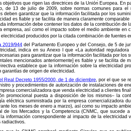
s objetivos que rigen las directrices de la Unión Europea. En par
, de 13 de julio de 2009, sobre normas comunes para el mer
deben garantizar que la información facilitada por los sumini
ricidad es fiable y se facilita de manera claramente comparable
a información debe contener los datos de la contribución de las
ada empresa, así como el impacto sobre el medio ambiente en 
 electricidad producidos por la citada combinación de fuentes e
va 2019/944
del Parlamento Europeo y del Consejo, de 5 de j
ctricidad, indica en su Anexo I que «La autoridad reguladora 
sarias para garantizar que la información facilitada por los su
tales mencionados anteriormente] es fiable y se facilita de 
Directiva establece que la información sobre la electricidad p
 garantías de origen de electricidad.
del Real Decreto 1955/2000, de 1 de diciembre
, por el que se r
nistro y procedimientos de autorización de instalaciones de ene
mpresa comercializadora que venda electricidad a clientes final
ión promocional puesta a disposición de los mismos– la cont
ía eléctrica suministrada por la empresa comercializadora dur
durante los meses de enero a marzo), así como su impacto ambi
al de los Mercados y la Competencia (CNMC, que sucede a 
 la información correspondiente al impacto de la electricidad
 radiactivos.