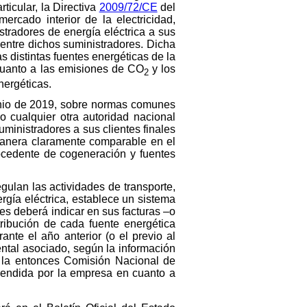
ticular, la Directiva
2009/72/CE
del
cado interior de la electricidad,
stradores de energía eléctrica a sus
 entre dichos suministradores. Dicha
 distintas fuentes energéticas de la
cuanto a las emisiones de CO
y los
2
nergéticas.
unio de 2019, sobre normas comunes
o cualquier otra autoridad nacional
ministradores a sus clientes finales
manera claramente comparable en el
rocedente de cogeneración y fuentes
egulan las actividades de transporte,
rgía eléctrica, establece un sistema
es deberá indicar en sus facturas –o
ribución de cada fuente energética
ante el año anterior (o el previo al
ental asociado, según la información
la entonces Comisión Nacional de
 vendida por la empresa en cuanto a