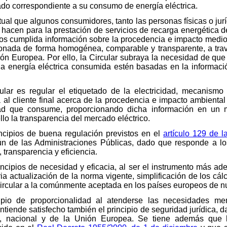
ado correspondiente a su consumo de energía eléctrica.
ual que algunos consumidores, tanto las personas físicas o jur
hacen para la prestación de servicios de recarga energética d
rados cumplida información sobre la procedencia e impacto med
ionada de forma homogénea, comparable y transparente, a trav
ión Europea. Por ello, la Circular subraya la necesidad de que
la energía eléctrica consumida estén basadas en la informaci
cular es regular el etiquetado de la electricidad, mecanismo
al cliente final acerca de la procedencia e impacto ambiental 
idad que consume, proporcionando dicha información en un
lo la transparencia del mercado eléctrico.
incipios de buena regulación previstos en el
artículo 129 de 
n de las Administraciones Públicas, dado que responde a los 
 transparencia y eficiencia.
incipios de necesidad y eficacia, al ser el instrumento más ad
ia actualización de la norma vigente, simplificación de los cá
Circular a la comúnmente aceptada en los países europeos de nu
pio de proporcionalidad al atenderse las necesidades men
entiende satisfecho también el principio de seguridad jurídica, 
co, nacional y de la Unión Europea. Se tiene además que 