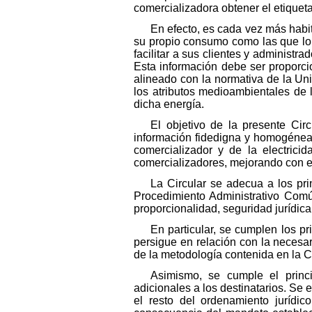
comercializadora obtener el etiquet
En efecto, es cada vez más habit
su propio consumo como las que lo 
facilitar a sus clientes y administ
Esta información debe ser proporc
alineado con la normativa de la Un
los atributos medioambientales de 
dicha energía.
El objetivo de la presente Cir
información fidedigna y homogénea 
comercializador y de la electric
comercializadores, mejorando con el
La Circular se adecua a los pr
Procedimiento Administrativo Comú
proporcionalidad, seguridad jurídica,
En particular, se cumplen los pr
persigue en relación con la necesar
de la metodología contenida en la 
Asimismo, se cumple el princi
adicionales a los destinatarios. Se 
el resto del ordenamiento jurídi