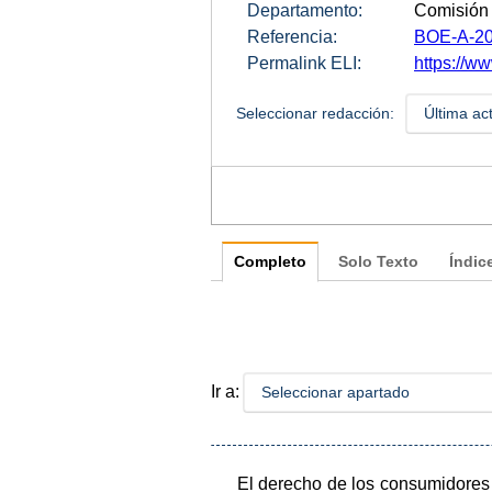
Departamento:
Comisión 
Referencia:
BOE-A-20
Permalink ELI:
https://ww
Seleccionar redacción:
Última ac
Completo
Solo Texto
Índic
Ir a:
Seleccionar apartado
El derecho de los consumidores a