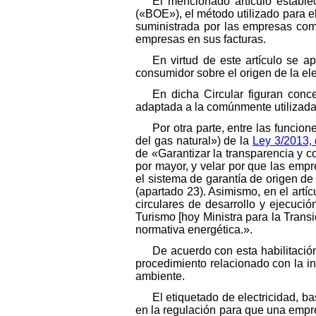
El mencionado artículo estable
(«BOE»), el método utilizado para el
suministrada por las empresas come
empresas en sus facturas.
En virtud de este artículo se a
consumidor sobre el origen de la el
En dicha Circular figuran con
adaptada a la comúnmente utilizada
Por otra parte, entre las funcion
del gas natural») de la
Ley 3/2013, 
de «Garantizar la transparencia y co
por mayor, y velar por que las empr
el sistema de garantía de origen de
(apartado 23). Asimismo, en el artíc
circulares de desarrollo y ejecuci
Turismo [hoy Ministra para la Transi
normativa energética.».
De acuerdo con esta habilitació
procedimiento relacionado con la i
ambiente.
El etiquetado de electricidad, b
en la regulación para que una empre