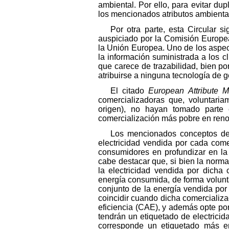
ambiental. Por ello, para evitar d
los mencionados atributos ambiental
Por otra parte, esta Circular s
auspiciado por la Comisión Europ
la Unión Europea. Uno de los aspec
la información suministrada a los c
que carece de trazabilidad, bien p
atribuirse a ninguna tecnología de g
El citado
European Attribute 
comercializadoras que, voluntaria
origen), no hayan tomado parte
comercialización más pobre en renov
Los mencionados conceptos de 
electricidad vendida por cada come
consumidores en profundizar en la 
cabe destacar que, si bien la norma
la electricidad vendida por dicha 
energía consumida, de forma voluntar
conjunto de la energía vendida por
coincidir cuando dicha comercializ
eficiencia (CAE), y además opte por 
tendrán un etiquetado de electrici
corresponde un etiquetado más em