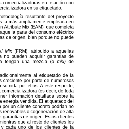
s comercializadoras en relación con
rcializadora en su etiquetado.
metodología resultante del proyecto
s la más ampliamente empleada en
n Attribute Mix (EAM), que completa
 aquella parte del consumo eléctrico
ías de origen, bien porque no puede
ual Mix
(FRM), atribuido a aquellas
ia no pueden adquirir garantías de
cia tengan una mezcla (o
mix)
de
icionalmente al etiquetado de la
és creciente por parte de numerosos
nsumida por ellos. A este respecto,
 comercializadora (es decir, de toda
ener información detallada sobre la
a energía vendida. El etiquetado del
 por un cliente concreto podrían no
s renovables o cogeneración de alta
 garantías de origen. Estos clientes
entras que al resto de clientes les
 y cada uno de los clientes de la