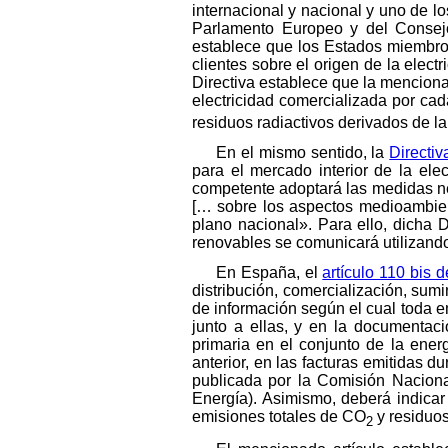
internacional y nacional y uno de lo
Parlamento Europeo y del Consejo
establece que los Estados miembros 
clientes sobre el origen de la elect
Directiva establece que la mencionad
electricidad comercializada por c
residuos radiactivos derivados de la
En el mismo sentido, la
Directi
para el mercado interior de la ele
competente adoptará las medidas nece
[… sobre los aspectos medioambien
plano nacional». Para ello, dicha 
renovables se comunicará utilizando
En España, el
artículo 110 bis 
distribución, comercialización, sumi
de información según el cual toda e
junto a ellas, y en la documentac
primaria en el conjunto de la energ
anterior, en las facturas emitidas 
publicada por la Comisión Nacion
Energía). Asimismo, deberá indicar
emisiones totales de CO
y residuos
2