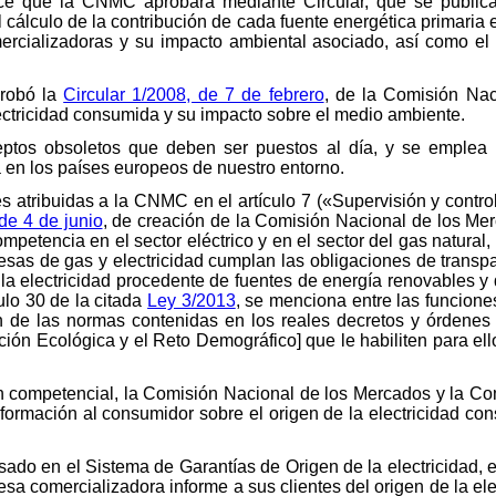
ce que la CNMC aprobará mediante Circular, que se publicar
 cálculo de la contribución de cada fuente energética primaria e
rcializadoras y su impacto ambiental asociado, así como el 
probó la
Circular 1/2008, de 7 de febrero
, de la Comisión Nac
ectricidad consumida y su impacto sobre el medio ambiente.
ceptos obsoletos que deben ser puestos al día, y se emplea
 en los países europeos de nuestro entorno.
es atribuidas a la CNMC en el artículo 7 («Supervisión y control 
de 4 de junio
, de creación de la Comisión Nacional de los Mer
mpetencia en el sector eléctrico y en el sector del gas natural, 
esas de gas y electricidad cumplan las obligaciones de transp
 la electricidad procedente de fuentes de energía renovables y 
ulo 30 de la citada
Ley 3/2013
, se menciona entre las funcione
ón de las normas contenidas en los reales decretos y órdenes d
ción Ecológica y el Reto Demográfico] que le habiliten para ell
n competencial, la Comisión Nacional de los Mercados y la Com
nformación al consumidor sobre el origen de la electricidad co
asado en el Sistema de Garantías de Origen de la electricidad,
sa comercializadora informe a sus clientes del origen de la el