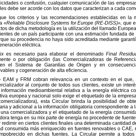
uplicidades o confusión, cualquier comunicación de las empresa
es debe ser acorde con los datos que caracterizan a cada come
igue los criterios y las recomendaciones establecidas en la 
ea
«Reliable Disclosure Systems for Europe (RE-DISS)»,
que e
tos de dicha metodología es la utilización del llamado Europea
lientes de un país participante con una estimación fundada de
orque su procedencia no haya sido acreditada mediante garant
eneración eléctrica.
Mix
es necesario para elaborar el denominado
Final Resid
mente o por obligación (las Comercializadoras de Referenc
 en el Sistema de Garantías de Origen y en consecuen
ables y cogeneración de alta eficiencia.
EAM y FRM cobran relevancia en un contexto en el que, ad
rcializador al conjunto de todos sus clientes, existe un inter
información medioambiental relativa a la energía eléctrica co
tiva europea y nacional solo exige el etiquetado de la empresa
comercializadora), esta Circular brinda la posibilidad de obt
ia y adicional a la información obligatoria correspondiente a l
 una comercializadora y el etiquetado de la energía consumida
adora tenga en su mix parte de energía no procedente de fuente
redimir en ciertos clientes finales una determinada cantidad de
dad consumida más enriquecido en fuentes renovables o CAE, mi
pobrecido en dichas fuentes. La Circular permite a todos