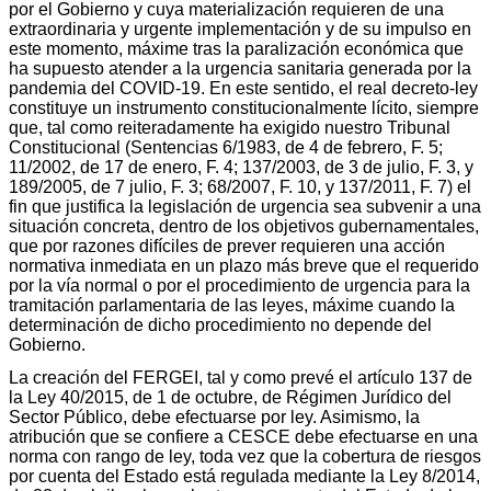
por el Gobierno y cuya materialización requieren de una
extraordinaria y urgente implementación y de su impulso en
este momento, máxime tras la paralización económica que
ha supuesto atender a la urgencia sanitaria generada por la
pandemia del COVID-19. En este sentido, el real decreto-ley
constituye un instrumento constitucionalmente lícito, siempre
que, tal como reiteradamente ha exigido nuestro Tribunal
Constitucional (Sentencias 6/1983, de 4 de febrero, F. 5;
11/2002, de 17 de enero, F. 4; 137/2003, de 3 de julio, F. 3, y
189/2005, de 7 julio, F. 3; 68/2007, F. 10, y 137/2011, F. 7) el
fin que justifica la legislación de urgencia sea subvenir a una
situación concreta, dentro de los objetivos gubernamentales,
que por razones difíciles de prever requieren una acción
normativa inmediata en un plazo más breve que el requerido
por la vía normal o por el procedimiento de urgencia para la
tramitación parlamentaria de las leyes, máxime cuando la
determinación de dicho procedimiento no depende del
Gobierno.
La creación del FERGEI, tal y como prevé el artículo 137 de
la Ley 40/2015, de 1 de octubre, de Régimen Jurídico del
Sector Público, debe efectuarse por ley. Asimismo, la
atribución que se confiere a CESCE debe efectuarse en una
norma con rango de ley, toda vez que la cobertura de riesgos
por cuenta del Estado está regulada mediante la Ley 8/2014,