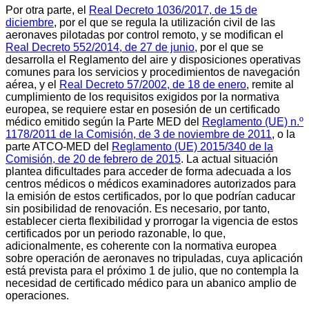
Por otra parte, el
Real Decreto 1036/2017, de 15 de
diciembre
, por el que se regula la utilización civil de las
aeronaves pilotadas por control remoto, y se modifican el
Real Decreto 552/2014, de 27 de junio
, por el que se
desarrolla el Reglamento del aire y disposiciones operativas
comunes para los servicios y procedimientos de navegación
aérea, y el
Real Decreto 57/2002, de 18 de enero
, remite al
cumplimiento de los requisitos exigidos por la normativa
europea, se requiere estar en posesión de un certificado
médico emitido según la Parte MED del
Reglamento (UE) n.º
1178/2011 de la Comisión, de 3 de noviembre de 2011
, o la
parte ATCO-MED del
Reglamento (UE) 2015/340 de la
Comisión, de 20 de febrero de 2015
. La actual situación
plantea dificultades para acceder de forma adecuada a los
centros médicos o médicos examinadores autorizados para
la emisión de estos certificados, por lo que podrían caducar
sin posibilidad de renovación. Es necesario, por tanto,
establecer cierta flexibilidad y prorrogar la vigencia de estos
certificados por un periodo razonable, lo que,
adicionalmente, es coherente con la normativa europea
sobre operación de aeronaves no tripuladas, cuya aplicación
está prevista para el próximo 1 de julio, que no contempla la
necesidad de certificado médico para un abanico amplio de
operaciones.