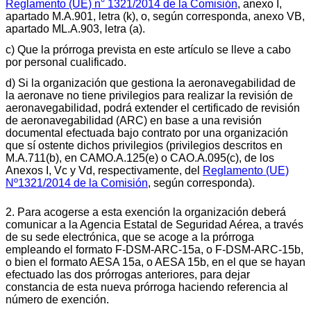
Reglamento (UE) n° 1321/2014 de la Comisión
, anexo I,
apartado M.A.901, letra (k), o, según corresponda, anexo VB,
apartado ML.A.903, letra (a).
c) Que la prórroga prevista en este artículo se lleve a cabo
por personal cualificado.
d) Si la organización que gestiona la aeronavegabilidad de
la aeronave no tiene privilegios para realizar la revisión de
aeronavegabilidad, podrá extender el certificado de revisión
de aeronavegabilidad (ARC) en base a una revisión
documental efectuada bajo contrato por una organización
que sí ostente dichos privilegios (privilegios descritos en
M.A.711(b), en CAMO.A.125(e) o CAO.A.095(c), de los
Anexos I, Vc y Vd, respectivamente, del
Reglamento (UE)
Nº1321/2014 de la Comisión
, según corresponda).
2. Para acogerse a esta exención la organización deberá
comunicar a la Agencia Estatal de Seguridad Aérea, a través
de su sede electrónica, que se acoge a la prórroga
empleando el formato F-DSM-ARC-15a, o F-DSM-ARC-15b,
o bien el formato AESA 15a, o AESA 15b, en el que se hayan
efectuado las dos prórrogas anteriores, para dejar
constancia de esta nueva prórroga haciendo referencia al
número de exención.