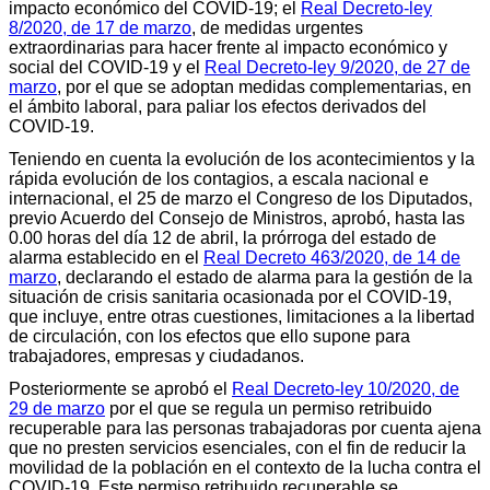
impacto económico del COVID-19; el
Real Decreto-ley
8/2020, de 17 de marzo
, de medidas urgentes
extraordinarias para hacer frente al impacto económico y
social del COVID-19 y el
Real Decreto-ley 9/2020, de 27 de
marzo
, por el que se adoptan medidas complementarias, en
el ámbito laboral, para paliar los efectos derivados del
COVID-19.
Teniendo en cuenta la evolución de los acontecimientos y la
rápida evolución de los contagios, a escala nacional e
internacional, el 25 de marzo el Congreso de los Diputados,
previo Acuerdo del Consejo de Ministros, aprobó, hasta las
0.00 horas del día 12 de abril, la prórroga del estado de
alarma establecido en el
Real Decreto 463/2020, de 14 de
marzo
, declarando el estado de alarma para la gestión de la
situación de crisis sanitaria ocasionada por el COVID-19,
que incluye, entre otras cuestiones, limitaciones a la libertad
de circulación, con los efectos que ello supone para
trabajadores, empresas y ciudadanos.
Posteriormente se aprobó el
Real Decreto-ley 10/2020, de
29 de marzo
por el que se regula un permiso retribuido
recuperable para las personas trabajadoras por cuenta ajena
que no presten servicios esenciales, con el fin de reducir la
movilidad de la población en el contexto de la lucha contra el
COVID-19. Este permiso retribuido recuperable se