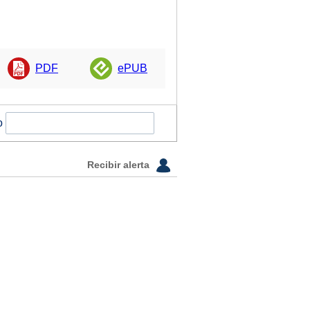
PDF
ePUB
o
Recibir alerta