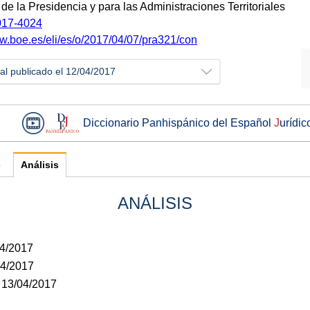
 de la Presidencia y para las Administraciones Territoriales
17-4024
ww.boe.es/eli/es/o/2017/04/07/pra321/con
ial publicado el 12/04/2017
Diccionario Panhispánico del Español
J
urídic
e
Análisis
ANÁLISIS
04/2017
04/2017
: 13/04/2017