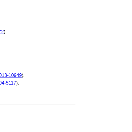
72
).
013-10949
).
04-5117
).