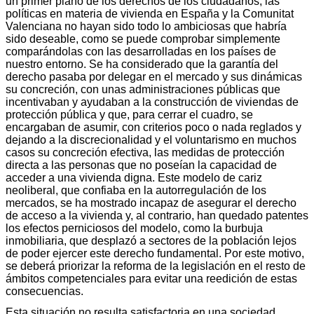
un primer plano de los derechos de los ciudadanos, las
políticas en materia de vivienda en España y la Comunitat
Valenciana no hayan sido todo lo ambiciosas que habría
sido deseable, como se puede comprobar simplemente
comparándolas con las desarrolladas en los países de
nuestro entorno. Se ha considerado que la garantía del
derecho pasaba por delegar en el mercado y sus dinámicas
su concreción, con unas administraciones públicas que
incentivaban y ayudaban a la construcción de viviendas de
protección pública y que, para cerrar el cuadro, se
encargaban de asumir, con criterios poco o nada reglados y
dejando a la discrecionalidad y el voluntarismo en muchos
casos su concreción efectiva, las medidas de protección
directa a las personas que no poseían la capacidad de
acceder a una vivienda digna. Este modelo de cariz
neoliberal, que confiaba en la autorregulación de los
mercados, se ha mostrado incapaz de asegurar el derecho
de acceso a la vivienda y, al contrario, han quedado patentes
los efectos perniciosos del modelo, como la burbuja
inmobiliaria, que desplazó a sectores de la población lejos
de poder ejercer este derecho fundamental. Por este motivo,
se deberá priorizar la reforma de la legislación en el resto de
ámbitos competenciales para evitar una reedición de estas
consecuencias.
Esta situación no resulta satisfactoria en una sociedad