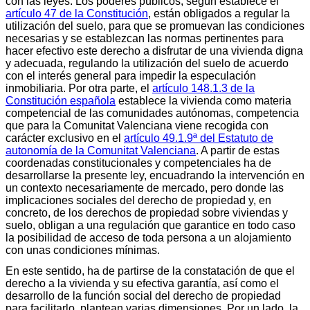
con las leyes. Los poderes públicos, según establece el
artículo 47 de la Constitución
, están obligados a regular la
utilización del suelo, para que se promuevan las condiciones
necesarias y se establezcan las normas pertinentes para
hacer efectivo este derecho a disfrutar de una vivienda digna
y adecuada, regulando la utilización del suelo de acuerdo
con el interés general para impedir la especulación
inmobiliaria. Por otra parte, el
artículo 148.1.3 de la
Constitución española
establece la vivienda como materia
competencial de las comunidades autónomas, competencia
que para la Comunitat Valenciana viene recogida con
carácter exclusivo en el
artículo 49.1.9ª del Estatuto de
autonomía de la Comunitat Valenciana
. A partir de estas
coordenadas constitucionales y competenciales ha de
desarrollarse la presente ley, encuadrando la intervención en
un contexto necesariamente de mercado, pero donde las
implicaciones sociales del derecho de propiedad y, en
concreto, de los derechos de propiedad sobre viviendas y
suelo, obligan a una regulación que garantice en todo caso
la posibilidad de acceso de toda persona a un alojamiento
con unas condiciones mínimas.
En este sentido, ha de partirse de la constatación de que el
derecho a la vivienda y su efectiva garantía, así como el
desarrollo de la función social del derecho de propiedad
para facilitarlo, plantean varias dimensiones. Por un lado, la