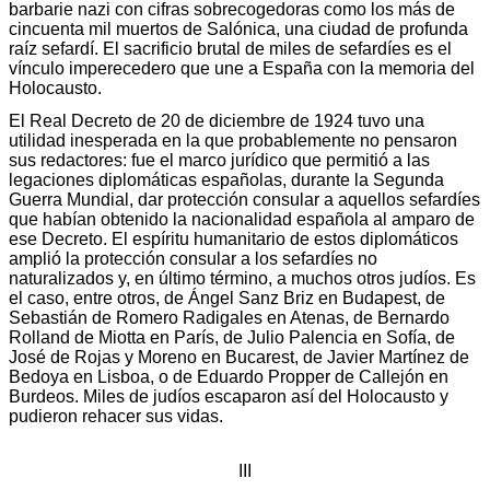
barbarie nazi con cifras sobrecogedoras como los más de
cincuenta mil muertos de Salónica, una ciudad de profunda
raíz sefardí. El sacrificio brutal de miles de sefardíes es el
vínculo imperecedero que une a España con la memoria del
Holocausto.
El Real Decreto de 20 de diciembre de 1924 tuvo una
utilidad inesperada en la que probablemente no pensaron
sus redactores: fue el marco jurídico que permitió a las
legaciones diplomáticas españolas, durante la Segunda
Guerra Mundial, dar protección consular a aquellos sefardíes
que habían obtenido la nacionalidad española al amparo de
ese Decreto. El espíritu humanitario de estos diplomáticos
amplió la protección consular a los sefardíes no
naturalizados y, en último término, a muchos otros judíos. Es
el caso, entre otros, de Ángel Sanz Briz en Budapest, de
Sebastián de Romero Radigales en Atenas, de Bernardo
Rolland de Miotta en París, de Julio Palencia en Sofía, de
José de Rojas y Moreno en Bucarest, de Javier Martínez de
Bedoya en Lisboa, o de Eduardo Propper de Callejón en
Burdeos. Miles de judíos escaparon así del Holocausto y
pudieron rehacer sus vidas.
III