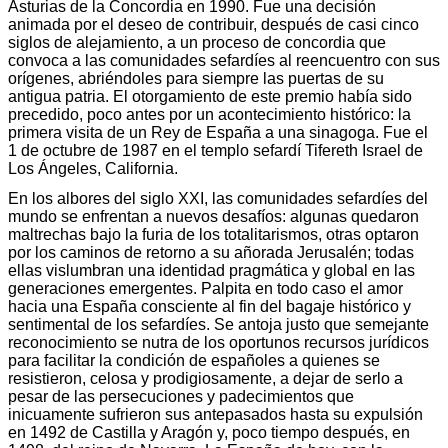
Asturias de la Concordia en 1990. Fue una decisión
animada por el deseo de contribuir, después de casi cinco
siglos de alejamiento, a un proceso de concordia que
convoca a las comunidades sefardíes al reencuentro con sus
orígenes, abriéndoles para siempre las puertas de su
antigua patria. El otorgamiento de este premio había sido
precedido, poco antes por un acontecimiento histórico: la
primera visita de un Rey de España a una sinagoga. Fue el
1 de octubre de 1987 en el templo sefardí Tifereth Israel de
Los Ángeles, California.
En los albores del siglo XXI, las comunidades sefardíes del
mundo se enfrentan a nuevos desafíos: algunas quedaron
maltrechas bajo la furia de los totalitarismos, otras optaron
por los caminos de retorno a su añorada Jerusalén; todas
ellas vislumbran una identidad pragmática y global en las
generaciones emergentes. Palpita en todo caso el amor
hacia una España consciente al fin del bagaje histórico y
sentimental de los sefardíes. Se antoja justo que semejante
reconocimiento se nutra de los oportunos recursos jurídicos
para facilitar la condición de españoles a quienes se
resistieron, celosa y prodigiosamente, a dejar de serlo a
pesar de las persecuciones y padecimientos que
inicuamente sufrieron sus antepasados hasta su expulsión
en 1492 de Castilla y Aragón y, poco tiempo después, en