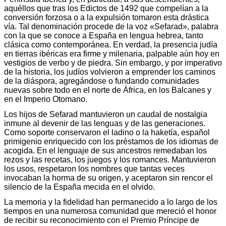
aquéllos que tras los Edictos de 1492 que compelían a la
conversión forzosa o a la expulsión tomaron esta drástica
vía. Tal denominación procede de la voz «Sefarad», palabra
con la que se conoce a España en lengua hebrea, tanto
clásica como contemporánea. En verdad, la presencia judía
en tierras ibéricas era firme y milenaria, palpable aún hoy en
vestigios de verbo y de piedra. Sin embargo, y por imperativo
de la historia, los judíos volvieron a emprender los caminos
de la diáspora, agregándose o fundando comunidades
nuevas sobre todo en el norte de África, en los Balcanes y
en el Imperio Otomano.
Los hijos de Sefarad mantuvieron un caudal de nostalgia
inmune al devenir de las lenguas y de las generaciones.
Como soporte conservaron el ladino o la haketía, español
primigenio enriquecido con los préstamos de los idiomas de
acogida. En el lenguaje de sus ancestros remedaban los
rezos y las recetas, los juegos y los romances. Mantuvieron
los usos, respetaron los nombres que tantas veces
invocaban la horma de su origen, y aceptaron sin rencor el
silencio de la España mecida en el olvido.
La memoria y la fidelidad han permanecido a lo largo de los
tiempos en una numerosa comunidad que mereció el honor
de recibir su reconocimiento con el Premio Príncipe de