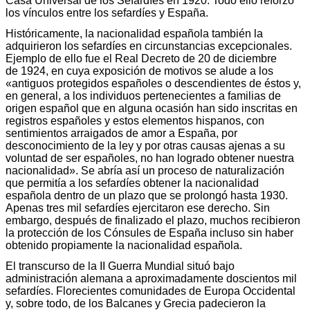
Casa Universal de los Sefardíes en 1920. Todo ello reforzó
los vínculos entre los sefardíes y España.
Históricamente, la nacionalidad española también la
adquirieron los sefardíes en circunstancias excepcionales.
Ejemplo de ello fue el Real Decreto de 20 de diciembre
de 1924, en cuya exposición de motivos se alude a los
«antiguos protegidos españoles o descendientes de éstos y,
en general, a los individuos pertenecientes a familias de
origen español que en alguna ocasión han sido inscritas en
registros españoles y estos elementos hispanos, con
sentimientos arraigados de amor a España, por
desconocimiento de la ley y por otras causas ajenas a su
voluntad de ser españoles, no han logrado obtener nuestra
nacionalidad». Se abría así un proceso de naturalización
que permitía a los sefardíes obtener la nacionalidad
española dentro de un plazo que se prolongó hasta 1930.
Apenas tres mil sefardíes ejercitaron ese derecho. Sin
embargo, después de finalizado el plazo, muchos recibieron
la protección de los Cónsules de España incluso sin haber
obtenido propiamente la nacionalidad española.
El transcurso de la II Guerra Mundial situó bajo
administración alemana a aproximadamente doscientos mil
sefardíes. Florecientes comunidades de Europa Occidental
y, sobre todo, de los Balcanes y Grecia padecieron la