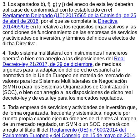
3. Los apartados b), f), g) y j) del anexo de esta ley deberán
aplicarse de conformidad con lo establecido en el
Reglamento Delegado (UE) 2017/565 de la Comisión, de 25
de abril de 2016
, por el que se completa la
Directiva
2014/65/UE
en lo relativo a los requisitos organizativos y las
condiciones de funcionamiento de las empresas de servicios
y actividades de inversión, y términos definidos a efectos de
dicha Directiva.
4. Todo sistema multilateral con instrumentos financieros
operará o bien con arreglo a las disposiciones del
Real
Decreto-ley 21/2017, de 29 de diciembre
, de medidas
urgentes para la adaptación del derecho español a la
normativa de la Unión Europea en materia de mercado de
valores para los Sistemas Multilaterales de Negociación
(SMN) o para los Sistemas Organizados de Contratación
(SOC), o bien con arreglo a las disposiciones de dicho real
decreto-ley y de esta ley para los mercados regulados.
5. Toda empresa de servicios y actividades de inversión que,
de forma organizada, frecuente y sistemática, negocie por
cuenta propia cuando ejecuta órdenes de clientes al margen
de un mercado regulado, un SMN o un SOC, operará con
arreglo al título III del
Reglamento (UE) n.º 600/2014 del
Parlamento Europeo y del Consejo, de 15 de mayo de 2014
.