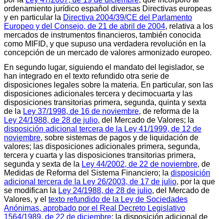
ordenamiento jurídico español diversas Directivas europeas
y en particular la
Directiva 2004/39/CE del Parlamento
Europeo y del Consejo, de 21 de abril de 2004
, relativa a los
mercados de instrumentos financieros, también conocida
como MIFID, y que supuso una verdadera revolución en la
concepción de un mercado de valores armonizado europeo.
En segundo lugar, siguiendo el mandato del legislador, se
han integrado en el texto refundido otra serie de
disposiciones legales sobre la materia. En particular, son las
disposiciones adicionales tercera y decimocuarta y las
disposiciones transitorias primera, segunda, quinta y sexta
de la
Ley 37/1998, de 16 de noviembre
, de reforma de la
Ley 24/1988, de 28 de julio
, del Mercado de Valores; la
disposición adicional tercera de la Ley 41/1999, de 12 de
noviembre
, sobre sistemas de pagos y de liquidación de
valores; las disposiciones adicionales primera, segunda,
tercera y cuarta y las disposiciones transitorias primera,
segunda y sexta de la
Ley 44/2002, de 22 de noviembre
, de
Medidas de Reforma del Sistema Financiero; la
disposición
adicional tercera de la Ley 26/2003, de 17 de julio
, por la que
se modifican la
Ley 24/1988, de 28 de julio
, del Mercado de
Valores, y el
texto refundido de la Ley de Sociedades
Anónimas, aprobado por el Real Decreto Legislativo
1564/1989, de 22 de diciembre
; la disposición adicional de