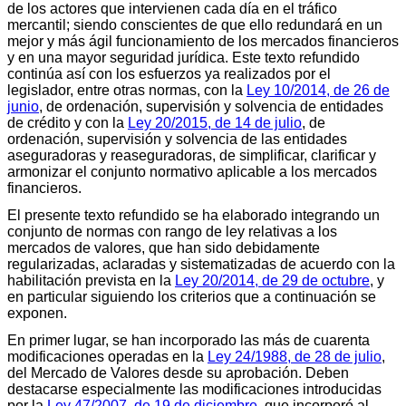
de los actores que intervienen cada día en el tráfico
mercantil; siendo conscientes de que ello redundará en un
mejor y más ágil funcionamiento de los mercados financieros
y en una mayor seguridad jurídica. Este texto refundido
continúa así con los esfuerzos ya realizados por el
legislador, entre otras normas, con la
Ley 10/2014, de 26 de
junio
, de ordenación, supervisión y solvencia de entidades
de crédito y con la
Ley 20/2015, de 14 de julio
, de
ordenación, supervisión y solvencia de las entidades
aseguradoras y reaseguradoras, de simplificar, clarificar y
armonizar el conjunto normativo aplicable a los mercados
financieros.
El presente texto refundido se ha elaborado integrando un
conjunto de normas con rango de ley relativas a los
mercados de valores, que han sido debidamente
regularizadas, aclaradas y sistematizadas de acuerdo con la
habilitación prevista en la
Ley 20/2014, de 29 de octubre
, y
en particular siguiendo los criterios que a continuación se
exponen.
En primer lugar, se han incorporado las más de cuarenta
modificaciones operadas en la
Ley 24/1988, de 28 de julio
,
del Mercado de Valores desde su aprobación. Deben
destacarse especialmente las modificaciones introducidas
por la
Ley 47/2007, de 19 de diciembre
, que incorporó al