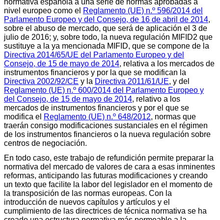
normativa española a una serie de normas aprobadas a
nivel europeo como el
Reglamento (UE) n.º 596/2014 del
Parlamento Europeo y del Consejo, de 16 de abril de 2014
,
sobre el abuso de mercado, que será de aplicación el 3 de
julio de 2016; y, sobre todo, la nueva regulación MIFID2 que
sustituye a la ya mencionada MIFID, que se compone de la
Directiva 2014/65/UE del Parlamento Europeo y del
Consejo, de 15 de mayo de 2014
, relativa a los mercados de
instrumentos financieros y por la que se modifican la
Directiva 2002/92/CE
y la
Directiva 2011/61/UE
, y del
Reglamento (UE) n.º 600/2014 del Parlamento Europeo y
del Consejo, de 15 de mayo de 2014
, relativo a los
mercados de instrumentos financieros y por el que se
modifica el
Reglamento (UE) n.º 648/2012
, normas que
traerán consigo modificaciones sustanciales en el régimen
de los instrumentos financieros o la nueva regulación sobre
centros de negociación.
En todo caso, este trabajo de refundición permite preparar la
normativa del mercado de valores de cara a esas inminentes
reformas, anticipando las futuras modificaciones y creando
un texto que facilite la labor del legislador en el momento de
la transposición de las normas europeas. Con la
introducción de nuevos capítulos y artículos y el
cumplimiento de las directrices de técnica normativa se ha
creado una estructura normativa más permeable a la