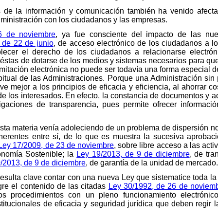
as de la información y comunicación también ha venido afect
dministración con los ciudadanos y las empresas.
6 de noviembre
, ya fue consciente del impacto de las nue
 de 22 de junio
, de acceso electrónico de los ciudadanos a lo
ablecer el derecho de los ciudadanos a relacionarse electró
 éstas de dotarse de los medios y sistemas necesarios para qu
amitación electrónica no puede ser todavía una forma especial d
abitual de las Administraciones. Porque una Administración si
ve mejor a los principios de eficacia y eficiencia, al ahorrar 
de los interesados. En efecto, la constancia de documentos y a
ligaciones de transparencia, pues permite ofrecer informació
 esta materia venía adoleciendo de un problema de dispersión no
herentes entre sí, de lo que es muestra la sucesiva aprobac
Ley 17/2009, de 23 de noviembre
, sobre libre acceso a las acti
onomía Sostenible; la
Ley 19/2013, de 9 de diciembre
, de tr
/2013, de 9 de diciembre
, de garantía de la unidad de mercado.
 resulta clave contar con una nueva Ley que sistematice toda la
egre el contenido de las citadas
Ley 30/1992, de 26 de noviem
los procedimientos con un pleno funcionamiento electrónico
titucionales de eficacia y seguridad jurídica que deben regir 