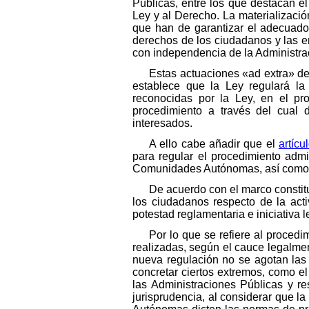
Públicas, entre los que destacan el 
Ley y al Derecho. La materializació
que han de garantizar el adecuado e
derechos de los ciudadanos y las em
con independencia de la Administrac
Estas actuaciones «ad extra» d
establece que la Ley regulará la
reconocidas por la Ley, en el pro
procedimiento a través del cual d
interesados.
A ello cabe añadir que el
artícu
para regular el procedimiento admi
Comunidades Autónomas, así como el
De acuerdo con el marco constit
los ciudadanos respecto de la activ
potestad reglamentaria e iniciativa le
Por lo que se refiere al proced
realizadas, según el cauce legalment
nueva regulación no se agotan las
concretar ciertos extremos, como e
las Administraciones Públicas y re
jurisprudencia, al considerar que 