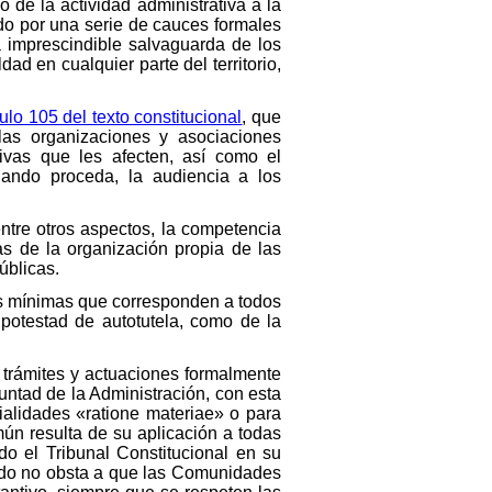
 de la actividad administrativa a la
ido por una serie de cauces formales
la imprescindible salvaguarda de los
d en cualquier parte del territorio,
culo 105 del texto constitucional
, que
las organizaciones y asociaciones
tivas que les afecten, así como el
cuando proceda, la audiencia a los
entre otros aspectos, la competencia
as de la organización propia de las
úblicas.
ías mínimas que corresponden a todos
a potestad de autotutela, como de la
e trámites y actuaciones formalmente
luntad de la Administración, con esta
alidades «ratione materiae» o para
ún resulta de su aplicación a todas
do el Tribunal Constitucional en su
tado no obsta a que las Comunidades