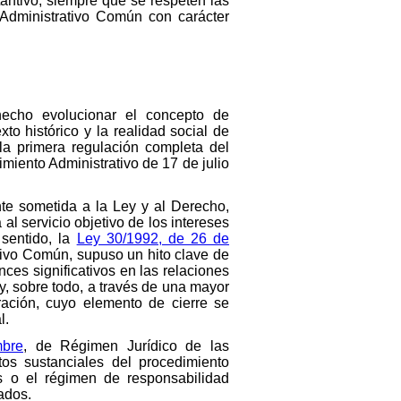
antivo, siempre que se respeten las
 Administrativo Común con carácter
 hecho evolucionar el concepto de
to histórico y la realidad social de
a primera regulación completa del
miento Administrativo de 17 de julio
e sometida a la Ley y al Derecho,
al servicio objetivo de los intereses
 sentido, la
Ley 30/1992, de 26 de
tivo Común, supuso un hito clave de
ces significativos en las relaciones
y, sobre todo, a través de una mayor
ración, cuyo elemento de cierre se
l.
mbre
, de Régimen Jurídico de las
tos sustanciales del procedimiento
vos o el régimen de responsabilidad
sados.