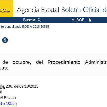
Buscar
Mi BOE
to consolidado BOE-A-2015-10565
de octubre, del Procedimiento Administ
cas.
úm.
236, de 02/10/2015.
16
del Estado
15-10565