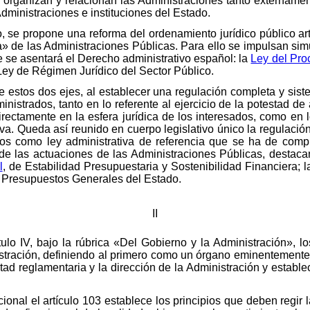
se organizan y relacionan las Administraciones tanto extername
dministraciones e instituciones del Estado.
, se propone una reforma del ordenamiento jurídico público ar
tra» de las Administraciones Públicas. Para ello se impulsan s
ue se asentará el Derecho administrativo español: la
Ley del Pro
 Ley de Régimen Jurídico del Sector Público.
e estos dos ejes, al establecer una regulación completa y sist
inistrados, tanto en lo referente al ejercicio de la potestad de 
rectamente en la esfera jurídica de los interesados, como en lo
ativa. Queda así reunido en cuerpo legislativo único la regulació
os como ley administrativa de referencia que se ha de compl
de las actuaciones de las Administraciones Públicas, destaca
l
, de Estabilidad Presupuestaria y Sostenibilidad Financiera; 
e Presupuestos Generales del Estado.
II
ulo IV, bajo la rúbrica «Del Gobierno y la Administración», l
tración, definiendo al primero como un órgano eminentemente p
stad reglamentaria y la dirección de la Administración y establ
cional el artículo 103 establece los principios que deben regir