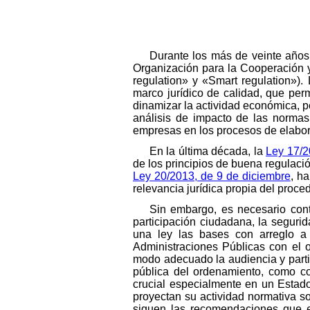
Durante los más de veinte años
Organización para la Cooperación y
regulation» y «Smart regulation»).
marco jurídico de calidad, que per
dinamizar la actividad económica, pe
análisis de impacto de las normas
empresas en los procesos de elabora
En la última década, la
Ley 17/2
de los principios de buena regulació
Ley 20/2013, de 9 de diciembre
, h
relevancia jurídica propia del proc
Sin embargo, es necesario cont
participación ciudadana, la segurid
una ley las bases con arreglo a l
Administraciones Públicas con el o
modo adecuado la audiencia y partic
pública del ordenamiento, como cor
crucial especialmente en un Estado 
proyectan su actividad normativa s
siguen las recomendaciones que e