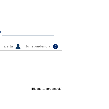
o
ir alerta
Jurisprudencia
[Bloque 1: #preambulo]