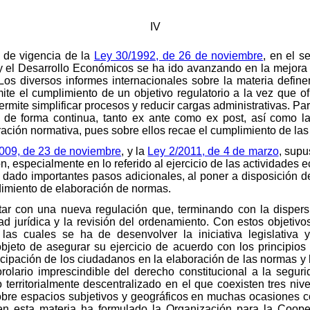
IV
 de vigencia de la
Ley 30/1992, de 26 de noviembre
, en el s
 el Desarrollo Económicos se ha ido avanzando en la mejora 
 Los diversos informes internacionales sobre la materia define
mite el cumplimiento de un objetivo regulatorio a la vez que o
rmite simplificar procesos y reducir cargas administrativas. Pa
 de forma continua, tanto ex ante como ex post, así como la
ción normativa, pues sobre ellos recae el cumplimiento de las
009, de 23 de noviembre
, y la
Ley 2/2011, de 4 de marzo
, supu
n, especialmente en lo referido al ejercicio de las actividades e
a dado importantes pasos adicionales, al poner a disposición d
edimiento de elaboración de normas.
ar con una nueva regulación que, terminando con la dispersió
ad jurídica y la revisión del ordenamiento. Con estos objetiv
as cuales se ha de desenvolver la iniciativa legislativa 
bjeto de asegurar su ejercicio de acuerdo con los principios
ipación de los ciudadanos en la elaboración de las normas y lo
olario imprescindible del derecho constitucional a la segur
territorialmente descentralizado en el que coexisten tres nivel
obre espacios subjetivos y geográficos en muchas ocasiones c
n esta materia ha formulado la Organización para la Coope