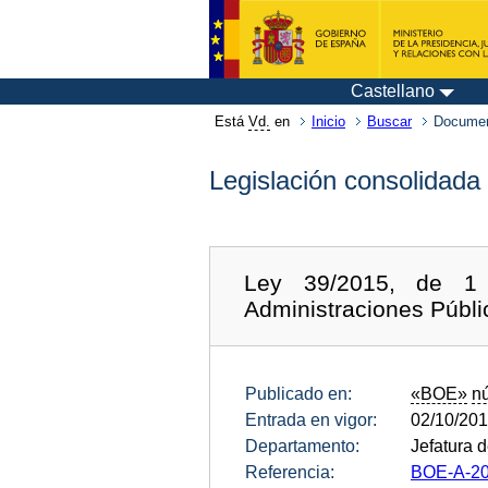
Castellano
Está
Vd.
en
Inicio
Buscar
Documen
Legislación consolidada
Ley 39/2015, de 1 
Administraciones Públi
Publicado en:
«BOE»
n
Entrada en vigor:
02/10/20
Departamento:
Jefatura 
Referencia:
BOE-A-20