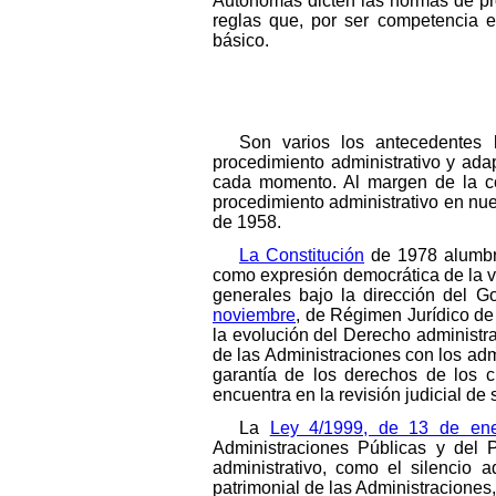
Autónomas dicten las normas de pro
reglas que, por ser competencia e
básico.
Son varios los antecedentes l
procedimiento administrativo y adap
cada momento. Al margen de la co
procedimiento administrativo en nue
de 1958.
La Constitución
de 1978 alumbra
como expresión democrática de la vol
generales bajo la dirección del G
noviembre
, de Régimen Jurídico de
la evolución del Derecho administrat
de las Administraciones con los adm
garantía de los derechos de los c
encuentra en la revisión judicial de 
La
Ley 4/1999, de 13 de en
Administraciones Públicas y del P
administrativo, como el silencio a
patrimonial de las Administraciones,