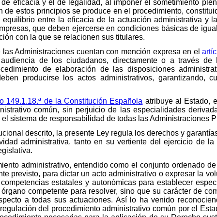
de eficacia y el de legalidad, al imponer el sometimiento pleno
n de estos principios se produce en el procedimiento, constitu
quilibrio entre la eficacia de la actuación administrativa y 
presas, que deben ejercerse en condiciones básicas de igualda
ión con la que se relacionen sus titulares.
e las Administraciones cuentan con mención expresa en el
artí
 audiencia de los ciudadanos, directamente o a través de 
cedimiento de elaboración de las disposiciones administra
eben producirse los actos administrativos, garantizando, 
lo 149.1.18.ª de la Constitución Española
atribuye al Estado, 
nistrativo común, sin perjuicio de las especialidades derivad
 sistema de responsabilidad de todas las Administraciones P
ucional descrito, la presente Ley regula los derechos y garant
idad administrativa, tanto en su vertiente del ejercicio de l
gislativa.
imiento administrativo, entendido como el conjunto ordenado d
e previsto, para dictar un acto administrativo o expresar la vo
 competencias estatales y autonómicas para establecer especi
l órgano competente para resolver, sino que su carácter de com
specto a todas sus actuaciones. Así lo ha venido reconocien
la regulación del procedimiento administrativo común por el Es