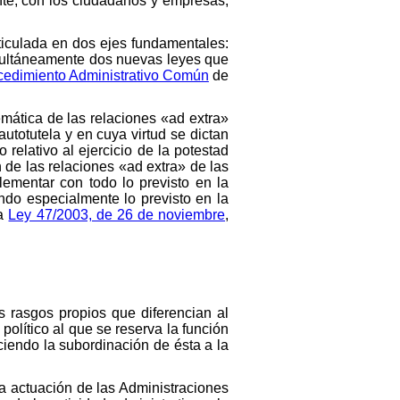
nte, con los ciudadanos y empresas,
ticulada en dos ejes fundamentales:
imultáneamente dos nuevas leyes que
cedimiento Administrativo Común
de
emática de las relaciones «ad extra»
autotutela y en cuya virtud se dictan
 relativo al ejercicio de la potestad
n de las relaciones «ad extra» de las
ementar con todo lo previsto en la
ndo especialmente lo previsto en la
la
Ley 47/2003, de 26 de noviembre
,
os rasgos propios que diferencian al
olítico al que se reserva la función
eciendo la subordinación de ésta a la
 la actuación de las Administraciones