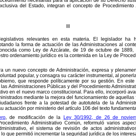
cedimiento necesarias para la aplicación de su Derecho sust
xclusiva del Estado, integran el concepto de Procedimiento
III
egislativos relevantes en esta materia. El legislador ha
tando la forma de actuación de las Administraciones al contex
nocida como Ley de Azcárate, de 19 de octubre de 1889, l
stro ordenamiento jurídico es la contenida en la Ley de Procedi
 un nuevo concepto de Administración, expresa y plenament
untad popular, y consagra su carácter instrumental, al ponerla 
obierno, que responde políticamente por su gestión. En este
 las Administraciones Públicas y del Procedimiento Administra
ivo en el nuevo marco constitucional. Para ello, incorporó avan
inistrados mediante la mejora del funcionamiento de aquellas 
iudadanos frente a la potestad de autotutela de la Administ
su actuación por ministerio del artículo 106 del texto fundamenta
ero
, de modificación de la
Ley 30/1992, de 26 de novie
rocedimiento Administrativo Común, reformuló varios aspec
dministrativo, el sistema de revisión de actos administrati
 lo que permitió incrementar la seguridad jurídica de los intere