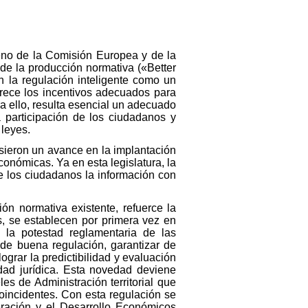
eno de la Comisión Europea y de la
de la producción normativa («Better
n la regulación inteligente como un
frece los incentivos adecuados para
ra ello, resulta esencial un adecuado
 participación de los ciudadanos y
 leyes.
sieron un avance en la implantación
conómicas. Ya en esta legislatura, la
e los ciudadanos la información con
n normativa existente, refuerce la
os, se establecen por primera vez en
y la potestad reglamentaria de las
 de buena regulación, garantizar de
grar la predictibilidad y evaluación
idad jurídica. Esta novedad deviene
es de Administración territorial que
oincidentes. Con esta regulación se
ración y el Desarrollo Económicos