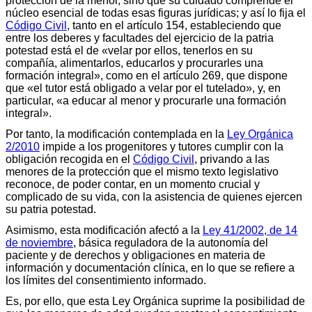
protección de la menor, sino que su cuidado comprende el
núcleo esencial de todas esas figuras jurídicas; y así lo fija el
Código Civil
, tanto en el artículo 154, estableciendo que
entre los deberes y facultades del ejercicio de la patria
potestad está el de «velar por ellos, tenerlos en su
compañía, alimentarlos, educarlos y procurarles una
formación integral», como en el artículo 269, que dispone
que «el tutor está obligado a velar por el tutelado», y, en
particular, «a educar al menor y procurarle una formación
integral».
Por tanto, la modificación contemplada en la
Ley Orgánica
2/2010
impide a los progenitores y tutores cumplir con la
obligación recogida en el
Código Civil
, privando a las
menores de la protección que el mismo texto legislativo
reconoce, de poder contar, en un momento crucial y
complicado de su vida, con la asistencia de quienes ejercen
su patria potestad.
Asimismo, esta modificación afectó a la
Ley 41/2002, de 14
de noviembre
, básica reguladora de la autonomía del
paciente y de derechos y obligaciones en materia de
información y documentación clínica, en lo que se refiere a
los límites del consentimiento informado.
Es, por ello, que esta Ley Orgánica suprime la posibilidad de