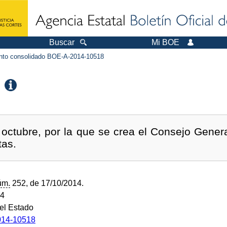
Buscar
Mi BOE
to consolidado BOE-A-2014-10518
octubre, por la que se crea el Consejo Genera
tas.
úm.
252, de 17/10/2014.
14
del Estado
14-10518