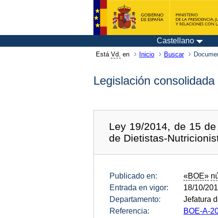
Castellano
Está
Vd.
en
Inicio
Buscar
Documen
Legislación consolidada
Ley 19/2014, de 15 de 
de Dietistas-Nutricionis
Publicado en:
«BOE»
n
Entrada en vigor:
18/10/20
Departamento:
Jefatura 
Referencia:
BOE-A-20