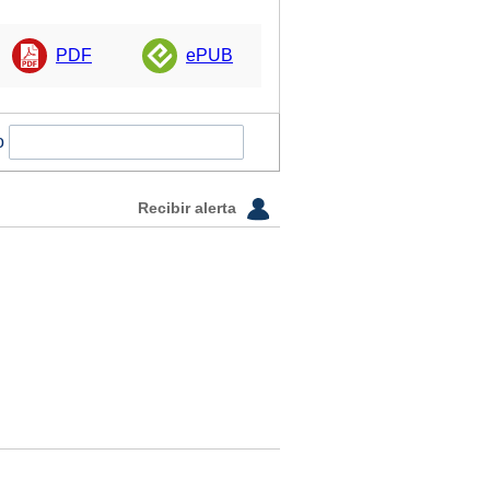
PDF
ePUB
o
Recibir alerta