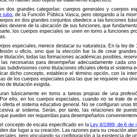
en dos grandes categorías: cuerpos generales y cuerpos esp
 julio
, de la Función Pública Vasca, pero otorgando a la mis
uerpos en dos grandes conjuntos obedece a las funciones bási
ales deviene de la ubicación de sus funciones, que fundamenta
 parte, los cuerpos especiales se unen en torno a funciones pr
as.
erpos especiales, merece destacar su naturaleza. En la ley de
fesión u oficio, sino que la elección fue la de crear grand
 titulación, todas las formaciones académicas posibles, reser
e las necesarias para desempeñar adecuadamente cada uno d
as subdivisiones como titulaciones oficiales oferta el sistema e
rificar dicho concepto, establece el término opción, con la i
s de los cuerpos especiales para las que se requiere una única 
o de titulación exigida.
uran básicamente en torno a tareas propias de una profesió
Por ello, en los cuerpos especiales, cuando no se trate de e
s oferta el sistema educativo general. No se configuran unas t
cesiva al sistema. Serán, por tanto, las relaciones de puest
nes que pueden ser requeridas para desempeñarlos convenientem
el concepto de escala especificado en la
Ley 6/1989, de 6 de j
en dar lugar a su creación. Las razones para su creación atien
eciales, pero vinculando su configuración a la existencia de u