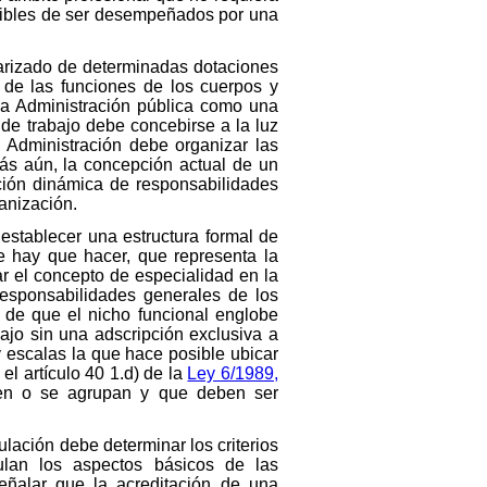
tibles de ser desempeñados por una
larizado de determinadas dotaciones
de las funciones de los cuerpos y
la Administración pública como una
de trabajo debe concebirse a la luz
a Administración debe organizar las
ás aún, la concepción actual de un
ión dinámica de responsabilidades
anización.
establecer una estructura formal de
e hay que hacer, que representa la
ar el concepto de especialidad en la
responsabilidades generales de los
 de que el nicho funcional englobe
jo sin una adscripción exclusiva a
y escalas la que hace posible ubicar
el artículo 40 1.d) de la
Ley 6/1989,
cen o se agrupan y que deben ser
ulación debe determinar los criterios
gulan los aspectos básicos de las
eñalar que la acreditación de una