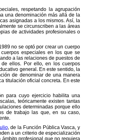
eciales, respetando la agrupación
ma una denominación más allá de la
cas asignadas a los mismos. Así, la
lmente se circunscriben a las áreas
opias de actividades profesionales o
 1989 no se optó por crear un cuerpo
es cuerpos especiales en los que se
vando a las relaciones de puestos de
e ellos. Por ello, en los cuerpos
ducativo general. En este sentido, la
ntención de denominar de una manera
titulación oficial concreta. En este
n para cuyo ejercicio habilita una
scalas, teóricamente existen tantas
itulaciones determinadas porque ello
os de trabajo las que, en su caso,
ente.
ulio
, de la Función Pública Vasca, y
den a un criterio de especialización
n ámbito profesional que no requiera