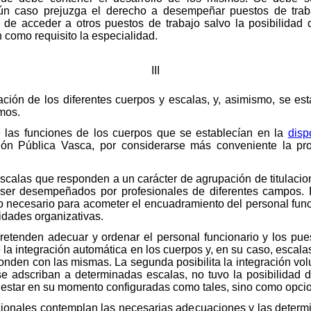
ún caso prejuzga el derecho a desempeñar puestos de traba
dad de acceder a otros puestos de trabajo salvo la posibilida
como requisito la especialidad.
III
eación de los diferentes cuerpos y escalas, y, asimismo, se est
mos.
e las funciones de los cuerpos que se establecían en la
disp
ión Pública Vasca, por considerarse más conveniente la pro
scalas que responden a un carácter de agrupación de titulacio
 ser desempeñados por profesionales de diferentes campos. E
 necesario para acometer el encuadramiento del personal funci
idades organizativas.
retenden adecuar y ordenar el personal funcionario y los pues
la integración automática en los cuerpos y, en su caso, escala
nden con las mismas. La segunda posibilita la integración volu
e adscriban a determinadas escalas, no tuvo la posibilidad 
o estar en su momento configuradas como tales, sino como opci
icionales contemplan las necesarias adecuaciones y las deter