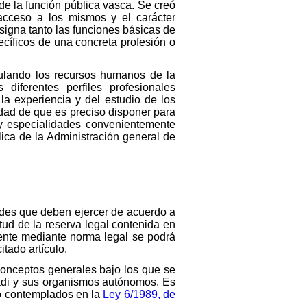
de la función pública vasca. Se creó
acceso a los mismos y el carácter
signa tanto las funciones básicas de
cíficos de una concreta profesión o
culando los recursos humanos de la
iferentes perfiles profesionales
la experiencia y del estudio de los
idad de que es preciso disponer para
s y especialidades convenientemente
lica de la Administración general de
ades que deben ejercer de acuerdo a
d de la reserva legal contenida en
mente mediante norma legal se podrá
itado artículo.
s conceptos generales bajo los que se
adi y sus organismos autónomos. Es
do contemplados en la
Ley 6/1989, de