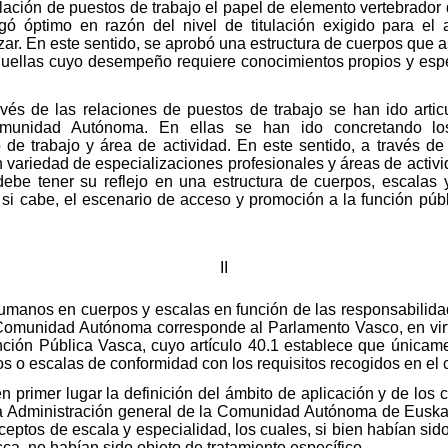
elación de puestos de trabajo el papel de elemento vertebrador 
ó óptimo en razón del nivel de titulación exigido para el 
ar. En este sentido, se aprobó una estructura de cuerpos que a
quellas cuyo desempeño requiere conocimientos propios y espe
avés de las relaciones de puestos de trabajo se han ido arti
munidad Autónoma. En ellas se han ido concretando los d
de trabajo y área de actividad. En este sentido, a través de 
an variedad de especializaciones profesionales y áreas de activ
s debe tener su reflejo en una estructura de cuerpos, escala
, si cabe, el escenario de acceso y promoción a la función púb
II
humanos en cuerpos y escalas en función de las responsabilid
Comunidad Autónoma corresponde al Parlamento Vasco, en virtu
nción Pública Vasca, cuyo artículo 40.1 establece que única
os o escalas de conformidad con los requisitos recogidos en el c
 en primer lugar la definición del ámbito de aplicación y de lo
la Administración general de la Comunidad Autónoma de Eusk
nceptos de escala y especialidad, los cuales, si bien habían si
ca, no habían sido objeto de tratamiento específico.