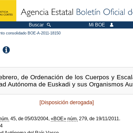
Buscar
Mi BOE
to consolidado BOE-A-2011-18150
ebrero, de Ordenación de los Cuerpos y Escal
dad Autónoma de Euskadi y sus Organismos A
[Disposición derogada]
núm.
45, de 05/03/2004,
«BOE»
núm.
279, de 19/11/2011.
04
d Autónoma del País Vasco