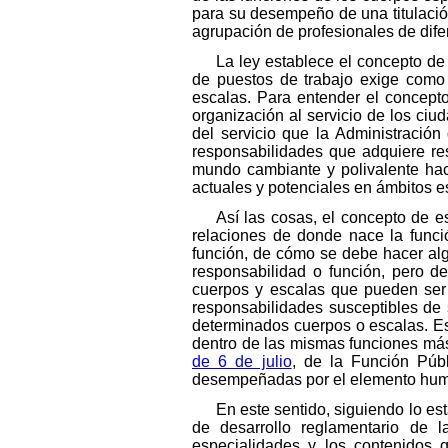
para su desempeño de una titulaci
agrupación de profesionales de dif
La ley establece el concepto de
de puestos de trabajo exige como
escalas. Para entender el concept
organización al servicio de los ci
del servicio que la Administración
responsabilidades que adquiere re
mundo cambiante y polivalente ha
actuales y potenciales en ámbitos es
Así las cosas, el concepto de e
relaciones de donde nace la funci
función, de cómo se debe hacer algo
responsabilidad o función, pero d
cuerpos y escalas que pueden ser 
responsabilidades susceptibles de
determinados cuerpos o escalas. Es 
dentro de las mismas funciones más 
de 6 de julio
, de la Función Púb
desempeñadas por el elemento huma
En este sentido, siguiendo lo es
de desarrollo reglamentario de l
especialidades y los contenidos 