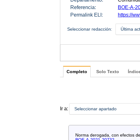
Referencia:
BOE-A-20
Permalink ELI:
https://ww
Seleccionar redacción:
Última ac
Completo
Solo Texto
Índic
Ir a:
Seleccionar apartado
Norma derogada, con efectos de 
BOE-A-2021-20732