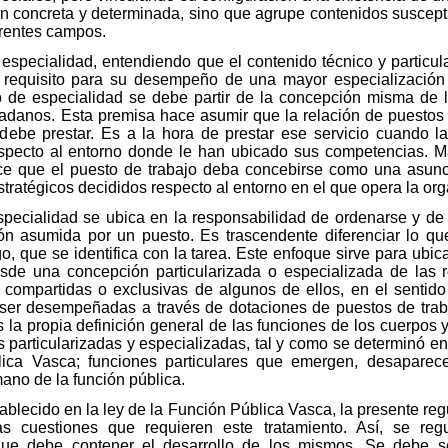
ón concreta y determinada, sino que agrupe contenidos suscep
erentes campos.
 especialidad, entendiendo que el contenido técnico y particu
 requisito para su desempeño de una mayor especialización 
o de especialidad se debe partir de la concepción misma de 
udadanos. Esta premisa hace asumir que la relación de puestos 
 debe prestar. Es a la hora de prestar ese servicio cuando l
specto al entorno donde le han ubicado sus competencias. M
ce que el puesto de trabajo deba concebirse como una asunc
tratégicos decididos respecto al entorno en el que opera la org
specialidad se ubica en la responsabilidad de ordenarse y de 
ón asumida por un puesto. Es trascendente diferenciar lo qu
, que se identifica con la tarea. Este enfoque sirve para ubic
esde una concepción particularizada o especializada de las 
compartidas o exclusivas de algunos de ellos, en el sentido
 ser desempeñadas a través de dotaciones de puestos de traba
la propia definición general de las funciones de los cuerpos 
particularizadas y especializadas, tal y como se determinó en 
lica Vasca; funciones particulares que emergen, desapare
no de la función pública.
tablecido en la ley de la Función Pública Vasca, la presente reg
as cuestiones que requieren este tratamiento. Así, se re
que debe contener el desarrollo de los mismos. Se debe s