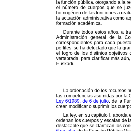
la función pública, otorgando a la r
el número de cuerpos que se juzg
homogéneo de las funciones a realiz
la actuación administrativa como a
formación académica.
Durante todos estos años, a tr
Administración general de la Co
correspondientes para cada puesto 
perfiles, se ha detectado que la gr
el logro de los distintos objetivo
vertebrada, para clarificar más aún
Euskadi.
La ordenación de los recursos 
las competencias asumidas por la 
Ley 6/1989, de 6 de julio
, de la Fu
crear, modificar o suprimir los cuerp
La ley, en su capítulo I, aborda
ordenan los cuerpos y escalas de 
destacable que se clarifican los co
6 de julio
, de la Función Pública Vas