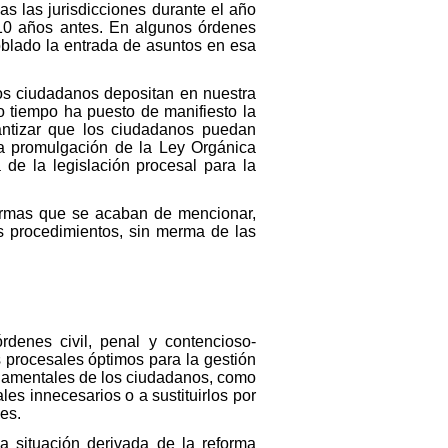
as las jurisdicciones durante el año
 10 años antes. En algunos órdenes
oblado la entrada de asuntos en esa
los ciudadanos depositan en nuestra
o tiempo ha puesto de manifiesto la
rantizar que los ciudadanos puedan
 la promulgación de la Ley Orgánica
de la legislación procesal para la
formas que se acaban de mencionar,
tos procedimientos, sin merma de las
rdenes civil, penal y contencioso-
 procesales óptimos para la gestión
ndamentales de los ciudadanos, como
les innecesarios o a sustituirlos por
les.
a situación derivada de la reforma