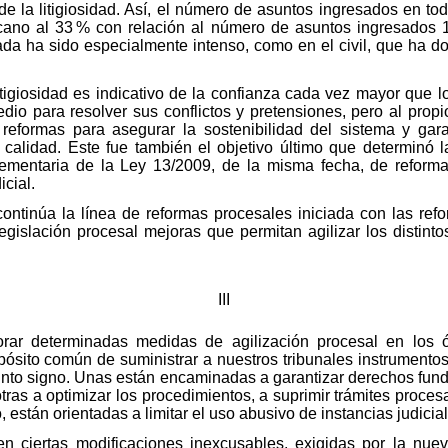
 la litigiosidad. Así, el número de asuntos ingresados en tod
cano al 33 % con relación al número de asuntos ingresados
rada ha sido especialmente intenso, como en el civil, que ha d
tigiosidad es indicativo de la confianza cada vez mayor que 
dio para resolver sus conflictos y pretensiones, pero al propi
 reformas para asegurar la sostenibilidad del sistema y ga
 calidad. Este fue también el objetivo último que determinó
mentaria de la Ley 13/2009, de la misma fecha, de reforma 
icial.
ontinúa la línea de reformas procesales iniciada con las re
legislación procesal mejoras que permitan agilizar los distin
III
orar determinadas medidas de agilización procesal en los ó
pósito común de suministrar a nuestros tribunales instrumentos
tinto signo. Unas están encaminadas a garantizar derechos fu
tras a optimizar los procedimientos, a suprimir trámites procesa
 están orientadas a limitar el uso abusivo de instancias judicia
en ciertas modificaciones inexcusables, exigidas por la nuev