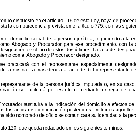
on lo dispuesto en el artículo 118 de esta Ley, haya de proced
 ésta la comparecencia prevista en el artículo 775, con las siguie
en el domicilio social de la persona jurídica, requiriendo a la
 como Abogado y Procurador para ese procedimiento, con la 
designación de oficio de estos dos últimos. La falta de designa
miento con el Abogado y Procurador designado.
e practicará con el representante especialmente designad
 la misma. La inasistencia al acto de dicho representante de
l representante de la persona jurídica imputada o, en su cas
ormación se facilitará por escrito o mediante entrega de u
rocurador sustituirá a la indicación del domicilio a efectos de
s los actos de comunicación posteriores, incluidos aquellos 
 ha sido nombrado de oficio se comunicará su identidad a la per
culo 120, que queda redactado en los siguientes términos: