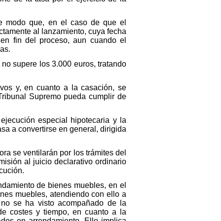
 de modo que, en el caso de que el
ectamente al lanzamiento, cuya fecha
en fin del proceso, aun cuando el
as.
 no supere los 3.000 euros, tratando
ivos y, en cuanto a la casación, se
l Tribunal Supremo pueda cumplir de
 ejecución especial hipotecaria y la
sa a convertirse en general, dirigida
ra se ventilarán por los trámites del
misión al juicio declarativo ordinario
ecución.
endamiento de bienes muebles, en el
ienes muebles, atendiendo con ello a
s no se ha visto acompañado de la
de costes y tiempo, en cuanto a la
dos en arrendamiento. Ello implica