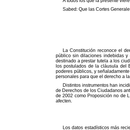
A todos los que la presente vier
Sabed: Que las Cortes Generales
La Constitución reconoce el de
público sin dilaciones indebidas y
destinado a prestar tutela a los ciu
los postulados de la cláusula del 
poderes públicos, y señaladamente 
personales para que el derecho a la 
Distintos instrumentos han incid
de Derechos de los Ciudadanos ante 
de 2002 como Proposición no de Ley
afecten.
Los datos estadísticos más reci