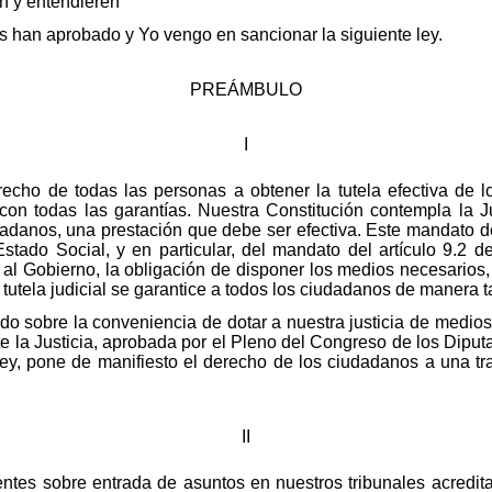
en y entendieren
 han aprobado y Yo vengo en sancionar la siguiente ley.
PREÁMBULO
I
recho de todas las personas a obtener la tutela efectiva de 
 con todas las garantías. Nuestra Constitución contempla la 
dadanos, una prestación que debe ser efectiva. Este mandato de 
Estado Social, y en particular, del mandato del artículo 9.2 d
al Gobierno, la obligación de disponer los medios necesarios,
tutela judicial se garantice a todos los ciudadanos de manera ta
ido sobre la conveniencia de dotar a nuestra justicia de medios
la Justicia, aprobada por el Pleno del Congreso de los Diputa
, pone de manifiesto el derecho de los ciudadanos a una tra
II
entes sobre entrada de asuntos en nuestros tribunales acredit