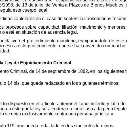
8/1998, de 13 de julio, de Venta a Plazos de Bienes Muebles, p
regula este cuerpo legal.
edidas cautelares en el caso de sentencias absolutorias recurri
los procesos sobre capacidad, filiación, matrimonio y menores
 o esté en situación de ausencia legal.
antitativo del procedimiento monitorio, equiparándolo de este
e acceso a este procedimiento, que se ha convertido con mucho 
tidad.
la Ley de Enjuiciamiento Criminal.
ento Criminal, de 14 de septiembre de 1882, en los siguientes 
ulo 14 bis, que queda redactado en los siguientes términos:
o dispuesto en el artículo anterior el conocimiento y fallo d
da a éste por la ley se atenderá en todo caso a la pena legalme
o se dirija exclusivamente contra una persona jurídica.»
ulo 119, que queda redactado en los siguientes términos: