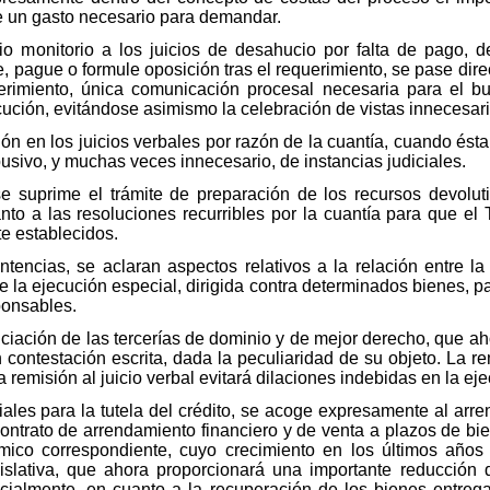
 de un gasto necesario para demandar.
cio monitorio a los juicios de desahucio por falta de pago,
e, pague o formule oposición tras el requerimiento, se pase dir
rimiento, única comunicación procesal necesaria para el bu
cución, evitándose asimismo la celebración de vistas innecesari
ón en los juicios verbales por razón de la cuantía, cuando ésta
abusivo, y muchas veces innecesario, de instancias judiciales.
se suprime el trámite de preparación de los recursos devolut
to a las resoluciones recurribles por la cuantía para que e
te establecidos.
tencias, se aclaran aspectos relativos a la relación entre la
e la ejecución especial, dirigida contra determinados bienes, pa
ponsables.
ciación de las tercerías de dominio y de mejor derecho, que aho
n contestación escrita, dada la peculiaridad de su objeto. La re
 remisión al juicio verbal evitará dilaciones indebidas en la ej
ales para la tutela del crédito, se acoge expresamente al arr
contrato de arrendamiento financiero y de venta a plazos de b
mico correspondiente, cuyo crecimiento en los últimos año
islativa, que ahora proporcionará una importante reducción 
ialmente, en cuanto a la recuperación de los bienes entrega