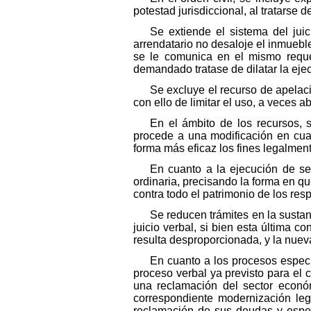
potestad jurisdiccional, al tratarse
Se extiende el sistema del jui
arrendatario no desaloje el inmuebl
se le comunica en el mismo reque
demandado tratase de dilatar la eje
Se excluye el recurso de apelaci
con ello de limitar el uso, a veces 
En el ámbito de los recursos, 
procede a una modificación en cuan
forma más eficaz los fines legalmen
En cuanto a la ejecución de sen
ordinaria, precisando la forma en qu
contra todo el patrimonio de los res
Se reducen trámites en la sustan
juicio verbal, si bien esta última co
resulta desproporcionada, y la nueva
En cuanto a los procesos especi
proceso verbal ya previsto para el 
una reclamación del sector econó
correspondiente modernización leg
reclamación de sus deudas y espec