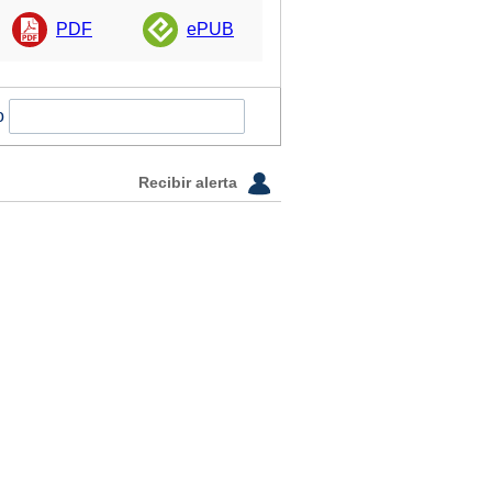
PDF
ePUB
o
Recibir alerta