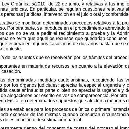
Ley Orgánica 5/2010, de 22 de junio, y relativas a las impl
nas jurídicas. En particular, se regulan cuestiones relativas 
s personas jurídicas, intervención en el juicio oral y conformida
trativo se modifican determinados preceptos relativos a la pru
so. Por otra parte, se introduce en el procedimiento abreviado la
los que no se va a pedir el recibimiento a prueba y la Admin
orma se evita que aquellos recursos que quedarían conclusos e
que esperar en algunos casos más de dos años hasta que se ce
a conteste.
ía de los asuntos que se resolverán por los trámites del proced
portantes en materia de recursos, en cuanto a la elevación del
e casación.
las denominadas medidas cautelarísimas, recogiendo las v
 por los órganos judiciales: apreciar la especial urgencia y c
da cautelar inaudita parte o bien no apreciar la urgencia y de
 de alegaciones por escrito en vez de comparecencia. Por otra 
terio Fiscal en determinados supuestos que afecten a menores 
les se establece para los procesos de única o primera instancia
pueda exonerar de las mismas cuando concurran circunstancia
 de estimación o desestimación parcial.
xpresamente dentro del concepto de costas del proceso el impor