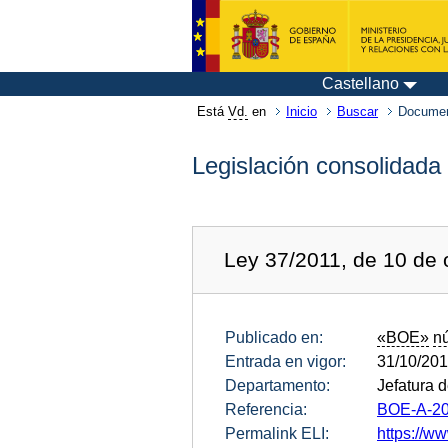
Castellano
Está
Vd.
en
Inicio
Buscar
Documen
Legislación consolidada
Ley 37/2011, de 10 de 
Publicado en:
«BOE»
n
Entrada en vigor:
31/10/20
Departamento:
Jefatura 
Referencia:
BOE-A-20
Permalink ELI:
https://ww