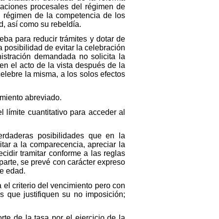
icaciones procesales del régimen de
al régimen de la competencia de los
d, así como su rebeldía.
eba para reducir trámites y dotar de
 posibilidad de evitar la celebración
istración demandada no solicita la
n el acto de la vista después de la
lebre la misma, a los solos efectos
imiento abreviado.
 límite cuantitativo para acceder al
erdaderas posibilidades que en la
itar a la comparecencia, apreciar la
cidir tramitar conforme a las reglas
parte, se prevé con carácter expreso
de edad.
 el criterio del vencimiento pero con
s que justifiquen su no imposición;
te de la tasa por el ejercicio de la