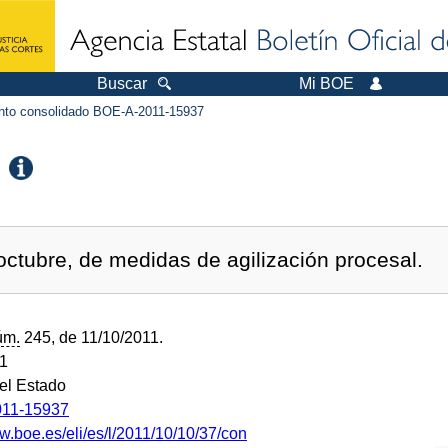
Buscar
Mi BOE
to consolidado BOE-A-2011-15937
octubre, de medidas de agilización procesal.
úm.
245, de 11/10/2011.
11
del Estado
11-15937
w.boe.es/eli/es/l/2011/10/10/37/con