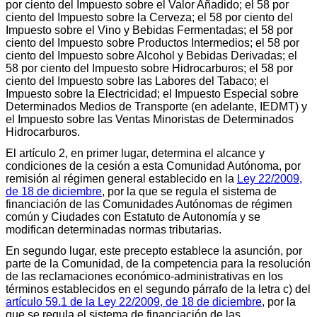
por ciento del Impuesto sobre el Valor Añadido; el 58 por
ciento del Impuesto sobre la Cerveza; el 58 por ciento del
Impuesto sobre el Vino y Bebidas Fermentadas; el 58 por
ciento del Impuesto sobre Productos Intermedios; el 58 por
ciento del Impuesto sobre Alcohol y Bebidas Derivadas; el
58 por ciento del Impuesto sobre Hidrocarburos; el 58 por
ciento del Impuesto sobre las Labores del Tabaco; el
Impuesto sobre la Electricidad; el Impuesto Especial sobre
Determinados Medios de Transporte (en adelante, IEDMT) y
el Impuesto sobre las Ventas Minoristas de Determinados
Hidrocarburos.
El artículo 2, en primer lugar, determina el alcance y
condiciones de la cesión a esta Comunidad Autónoma, por
remisión al régimen general establecido en la
Ley 22/2009,
de 18 de diciembre
, por la que se regula el sistema de
financiación de las Comunidades Autónomas de régimen
común y Ciudades con Estatuto de Autonomía y se
modifican determinadas normas tributarias.
En segundo lugar, este precepto establece la asunción, por
parte de la Comunidad, de la competencia para la resolución
de las reclamaciones económico-administrativas en los
términos establecidos en el segundo párrafo de la letra c) del
artículo 59.1 de la Ley 22/2009, de 18 de diciembre
, por la
que se regula el sistema de financiación de las