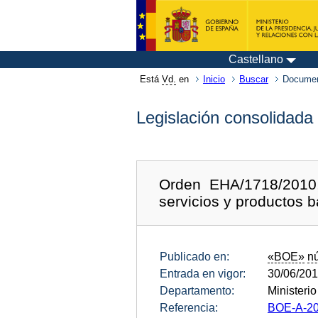
Castellano
Está
Vd.
en
Inicio
Buscar
Documen
Legislación consolidada
Orden EHA/1718/2010,
servicios y productos b
Publicado en:
«BOE»
n
Entrada en vigor:
30/06/20
Departamento:
Ministeri
Referencia:
BOE-A-20