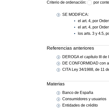
Criterio de ordenación:
por cont
SE MODIFICA:
el art. 4, por Or
el art. 4, por Ord
los arts. 3 y 4.5,
Referencias anteriores
DEROGA el capítulo III de 
DE CONFORMIDAD con art. 4
CITA Ley 34/1988, de 11 d
Materias
Banco de España
Consumidores y usuarios
Entidades de crédito