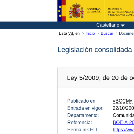
Castellano
Está
Vd.
en
Inicio
Buscar
Documen
Legislación consolidada
Ley 5/2009, de 20 de oc
Publicado en:
«BOCM»
Entrada en vigor:
22/10/20
Departamento:
Comunida
Referencia:
BOE-A-20
Permalink ELI:
https://w