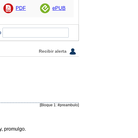
PDF
ePUB
o
Recibir alerta
[Bloque 1: #preambulo]
y, promulgo.