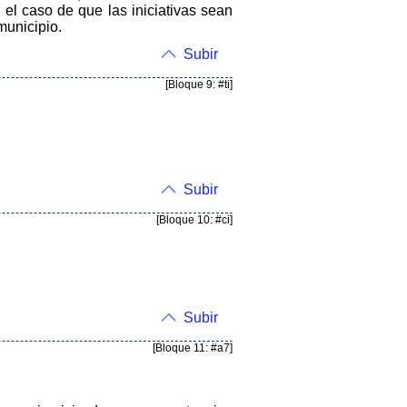
 el caso de que las iniciativas sean
municipio.
Subir
[Bloque 9: #ti]
Subir
[Bloque 10: #ci]
Subir
[Bloque 11: #a7]