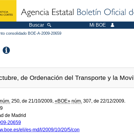
Buscar
Mi BOE
to consolidado BOE-A-2009-20659
tubre, de Ordenación del Transporte y la Movil
núm.
250, de 21/10/2009,
«BOE»
núm.
307, de 22/12/2009.
09
d de Madrid
09-20659
ww.boe.es/eli/es-md/l/2009/10/20/5/con