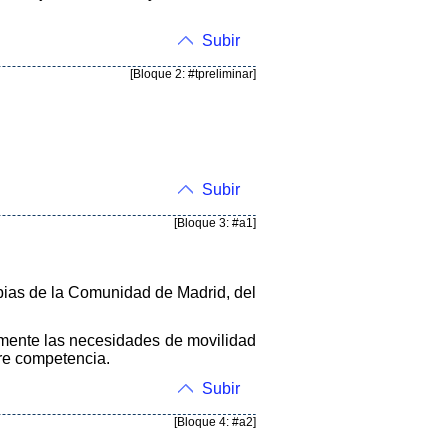
Subir
[Bloque 2: #tpreliminar]
Subir
[Bloque 3: #a1]
ropias de la Comunidad de Madrid, del
damente las necesidades de movilidad
bre competencia.
Subir
[Bloque 4: #a2]