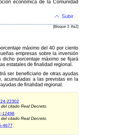
omoción económica de la Comunidad
Subir
[Bloque 3: #a2]
orcentaje máximo del 40 por ciento
queñas empresas sobre la inversión
 dicho porcentaje máximo se fijará
s estatales de finalidad regional.
drá ser beneficiario de otras ayudas
e, acumuladas a las previstas en la
ayudas de finalidad regional.
024-22302
 del citado Real Decreto.
2-12498
 del citado Real Decreto.
5-4677
.