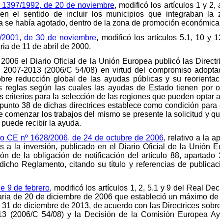
 1397/1992, de 20 de noviembre
, modificó los artículos 1 y 2
 en el sentido de incluir los municipios que integraban la 
a se había agotado, dentro de la zona de promoción económica
/2001, de 30 de noviembre
, modificó los artículos 5.1, 10 y 
ria de 11 de abril de 2000.
e 2006 el Diario Oficial de la Unión Europea publicó las Direc
o 2007-2013 (2006/C 54/08) en virtud del compromiso adopt
e reducción global de las ayudas públicas y su reorientaci
as reglas según las cuales las ayudas de Estado tienen por ob
 criterios para la selección de las regiones que pueden optar a
punto 38 de dichas directrices establece como condición para
 comenzar los trabajos del mismo se presente la solicitud y qu
, puede recibir la ayuda.
o CE nº 1628/2006, de 24 de octubre de 2006
, relativo a la a
 a la inversión, publicado en el Diario Oficial de la Unión
ón de la obligación de notificación del artículo 88, apartado
dicho Reglamento, citando su título y referencias de publicaci
e 9 de febrero
, modificó los artículos 1, 2, 5.1 y 9 del Real De
taria de 20 de diciembre de 2006 que estableció un máximo de
l 31 de diciembre de 2013, de acuerdo con las Directrices sobr
13 (2006/C 54/08) y la Decisión de la Comisión Europea A