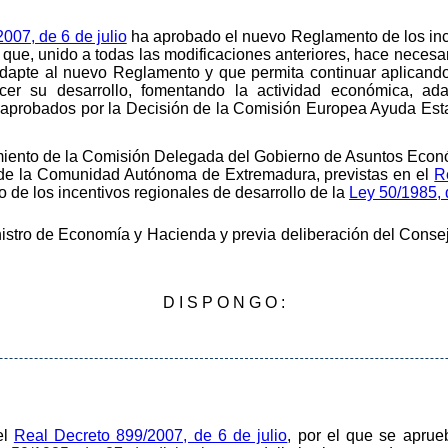
007, de 6 de julio
ha aprobado el nuevo Reglamento de los ince
, que, unido a todas las modificaciones anteriores, hace necesa
dapte al nuevo Reglamento y que permita continuar aplicando e
ecer su desarrollo, fomentando la actividad económica, ada
es aprobados por la Decisión de la Comisión Europea Ayuda Est
miento de la Comisión Delegada del Gobierno de Asuntos Econó
 de la Comunidad Autónoma de Extremadura, previstas en el
R
 de los incentivos regionales de desarrollo de la
Ley 50/1985, 
nistro de Economía y Hacienda y previa deliberación del Consej
D I S P O N G O :
el
Real Decreto 899/2007, de 6 de julio
, por el que se aprue