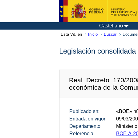
Castellano
Está
Vd.
en
Inicio
Buscar
Documen
Legislación consolidada
Real Decreto 170/200
económica de la Comu
Publicado en:
«BOE»
n
Entrada en vigor:
09/03/20
Departamento:
Ministeri
Referencia:
BOE-A-20