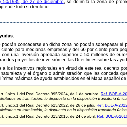
y 50/1985, de 27 de diciembre
, se delimita la zona de pr
ende todo su territorio.
ayudas.
ue podrán concederse en dicha zona no podrán sobrepasar el p
 ciento para medianas empresas y del 60 por ciento para pe
 con una inversión aprobada superior a 50 millones de euros
randes proyectos de inversión en las Directrices sobre las ayuda
 a los incentivos regionales en virtud de este real decreto po
 naturaleza y el órgano o administración que las conceda qu
 límites máximos de ayuda establecidos en el Mapa español de 
art. único.1 del Real Decreto 995/2024, de 1 de octubre.
Ref. BOE-A-2
icitudes en tramitación, lo dispuesto en la disposición transitoria única
art. único.1 del Real Decreto 623/2022, de 26 de julio.
Ref. BOE-A-202
icitudes en tramitación, lo dispuesto en la disposición transitoria única
art. único.1 del Real Decreto 313/2015, de 24 de abril.
Ref. BOE-A-201