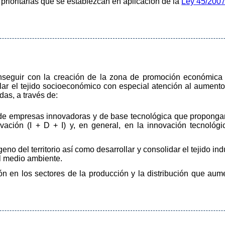
prioritarias que se establezcan en aplicación de la
Ley 45/2007
onseguir con la creación de la zona de promoción económi
ar el tejido socioeconómico con especial atención al aumento de
das, a través de:
 de empresas innovadoras y de base tecnológica que proponga
ovación (I + D + I) y, en general, en la innovación tecnológic
no del territorio así como desarrollar y consolidar el tejido indu
al medio ambiente.
ión en los sectores de la producción y la distribución que aume