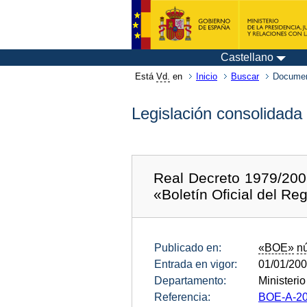
Castellano
Está
Vd.
en
Inicio
Buscar
Documen
Legislación consolidada
Real Decreto 1979/2008
«Boletín Oficial del Reg
Publicado en:
«BOE»
n
Entrada en vigor:
01/01/20
Departamento:
Ministerio
Referencia:
BOE-A-20