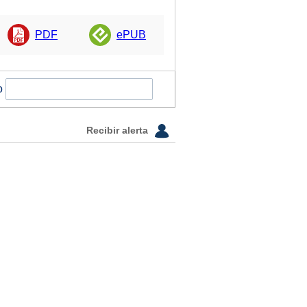
PDF
ePUB
o
Recibir alerta