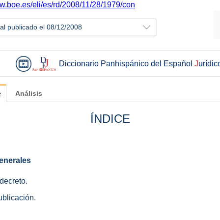
ww.boe.es/eli/es/rd/2008/11/28/1979/con
ial publicado el 08/12/2008
Diccionario Panhispánico del Español
J
urídic
e
Análisis
ÍNDICE
enerales
 decreto.
ublicación.
.