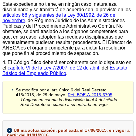
Este expediente no tiene, en ningún caso, naturaleza
disciplinaria y se tramitará de acuerdo con lo previsto en los
artículos 68 y siguientes de la Ley 30/1992, de 26 de
noviembre
, de Régimen Jurídico de las Administraciones
Públicas y del Procedimiento Administrativo Común. No
obstante, se dará traslado a los órganos competentes para
que, en su caso, adopten las medidas disciplinarias que
eventualmente pudieran resultar procedentes. El Director de
ANECA es el órgano competente para dictar la resolución
que pone fin al procedimiento de separación.
4. El Código Ético deberá ser coherente con lo dispuesto en
el
capítulo VI de la Ley 7/2007, de 12 de abril
, del
Estatuto
Básico del Empleado Público
.
Se modifica por el art. único.6 del Real Decreto
415/2015, de 29 de mayo.
Ref. BOE-A-2015-6705
.
Téngase en cuenta la disposición final 4 del citado
Real Decreto en cuanto a su entrada en vigor.
Última actualización, publicada el 17/06/2015, en vigor a
partir del 01/01/2016.