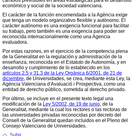
cambios previsibles en áreas estratégicas para el desarrollo
económico y social de la sociedad valenciana.
El carácter de la función encomendada a la Agència exige
que tenga un modelo organizativo flexible y autónomo. El
carácter autónomo es una exigencia funcional para facilitar
su trabajo, pero también es una exigencia para poder ser
reconocida internacionalmente como una Agencia
evaluadora.
Por estas razones, en el ejercicio de la competencia plena
de la Generalitat en la regulación y administración de la
enseñanza, reconocida en el Estatuto de Autonomía, y en
desarrollo y cumplimiento de lo establecido en los
artículos 2.5 y 31.3 de la Ley Orgánica 6/2001, de 21 de
diciembre
, de Universidades, se crea, mediante esta Ley, la
Agència Valenciana d'Avaluació i Prospectiva, como una
entidad de derecho público, sometida al derecho privado.
Por último, se incluye en el presente texto legal una
modificación de la
Ley 5/2002, de 19 de junio
, de la
Generalitat, mediante la cual los rectores o las rectoras de
las universidades privadas reconocidas por decreto del
Consell de la Generalitat quedan incluidos en el Pleno del
Consejo Valenciano de Universidades.
Subir