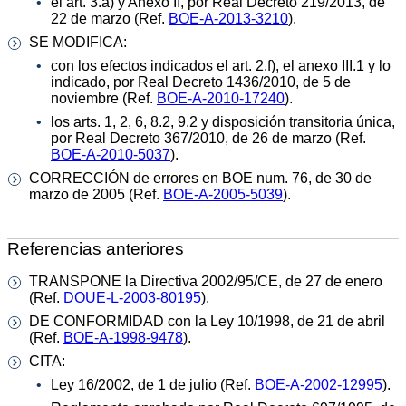
el art. 3.a) y Anexo II, por Real Decreto 219/2013, de
22 de marzo (Ref.
BOE-A-2013-3210
).
SE MODIFICA:
con los efectos indicados el art. 2.f), el anexo III.1 y lo
indicado, por Real Decreto 1436/2010, de 5 de
noviembre (Ref.
BOE-A-2010-17240
).
los arts. 1, 2, 6, 8.2, 9.2 y disposición transitoria única,
por Real Decreto 367/2010, de 26 de marzo (Ref.
BOE-A-2010-5037
).
CORRECCIÓN de errores en BOE num. 76, de 30 de
marzo de 2005 (Ref.
BOE-A-2005-5039
).
Referencias anteriores
TRANSPONE la Directiva 2002/95/CE, de 27 de enero
(Ref.
DOUE-L-2003-80195
).
DE CONFORMIDAD con la Ley 10/1998, de 21 de abril
(Ref.
BOE-A-1998-9478
).
CITA:
Ley 16/2002, de 1 de julio (Ref.
BOE-A-2002-12995
).