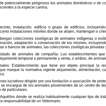
n de potencialmente peligrosos los animales domésticos o de 
necientes a la especie canina.
recinto, instalación, edificio o grupo de edificios, incluye
í como instalaciones móviles donde se alojen, mantengan o críe
bergan colecciones zoológicas de animales indígenas o exótico
peración, adaptación o conservación de los mismos, incluyendo
icas o bancos de animales, las colecciones zoológicas privadas
uidado de animales de compañía: Los establecimientos que t
 alojamiento temporal o permanente y venta, o ambos, de anima
ales: Establecimiento que tiene por objeto principal la re
 que marque la normativa vigente alojamiento, alimentación, cu
ca.
fines lucrativos dirigido por una fundación o asociación de pro
 se encargue de los animales provenientes de un centro de dep
 de particulares.
: Aquéllos donde se realiza habitualmente cualquier tipo de tra
la responsabilidad de un Veterinario.