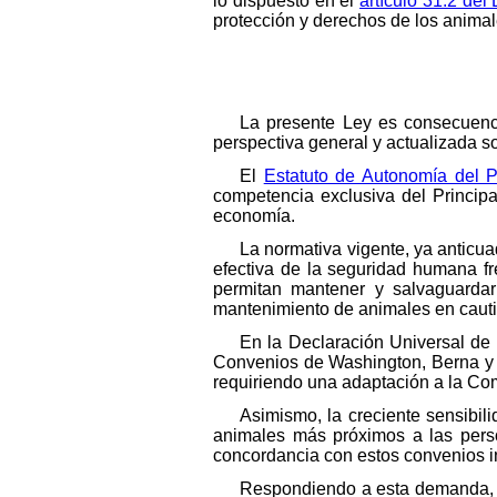
lo dispuesto en el
artículo 31.2 del
protección y derechos de los animal
La presente Ley es consecuenci
perspectiva general y actualizada s
El
Estatuto de Autonomía del P
competencia exclusiva del Principa
economía.
La normativa vigente, ya anticua
efectiva de la seguridad humana fr
permitan mantener y salvaguardar 
mantenimiento de animales en cauti
En la Declaración Universal de
Convenios de Washington, Berna y B
requiriendo una adaptación a la Co
Asimismo, la creciente sensibili
animales más próximos a las perso
concordancia con estos convenios in
Respondiendo a esta demanda, p