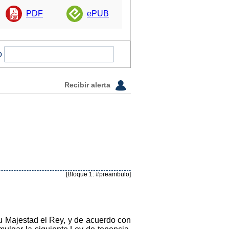
PDF
ePUB
o
Recibir alerta
[Bloque 1: #preambulo]
u Majestad el Rey, y de acuerdo con