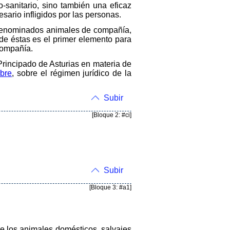
-sanitario, sino también una eficaz
esario infligidos por las personas.
 denominados animales de compañía,
de éstas es el primer elemento para
compañía.
Principado de Asturias en materia de
mbre
, sobre el régimen jurídico de la
Subir
[Bloque 2: #ci]
Subir
[Bloque 3: #a1]
de los animales domésticos, salvajes