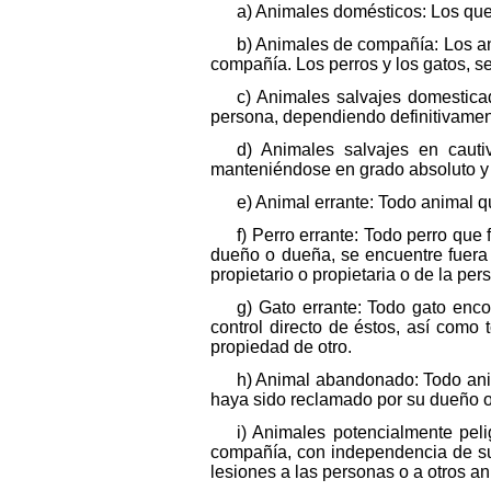
a) Animales domésticos: Los que
b) Animales de compañía: Los an
compañía. Los perros y los gatos, s
c) Animales salvajes domestica
persona, dependiendo definitivament
d) Animales salvajes en cauti
manteniéndose en grado absoluto y
e) Animal errante: Todo animal q
f) Perro errante: Todo perro qu
dueño o dueña, se encuentre fuera 
propietario o propietaria o de la p
g) Gato errante: Todo gato enc
control directo de éstos, así como 
propiedad de otro.
h) Animal abandonado: Todo anim
haya sido reclamado por su dueño o
i) Animales potencialmente pel
compañía, con independencia de su
lesiones a las personas o a otros a