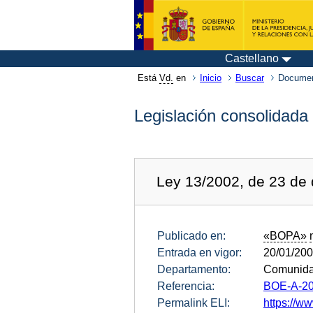
Castellano
Está
Vd.
en
Inicio
Buscar
Documen
Legislación consolidada
Ley 13/2002, de 23 de 
Publicado en:
«BOPA»
Entrada en vigor:
20/01/20
Departamento:
Comunidad
Referencia:
BOE-A-20
Permalink ELI:
https://w