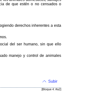
encia de que estén o no censados o
cogiendo derechos inherentes a esta
smos.
social del ser humano, sin que ello
cuado manejo y control de animales
Subir
[Bloque 4: #a2]