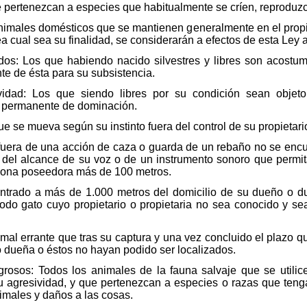
 pertenezcan a especies que habitualmente se críen, reproduzc
imales domésticos que se mantienen generalmente en el propio
ea cual sea su finalidad, se considerarán a efectos de esta Ley
dos: Los que habiendo nacido silvestres y libres son acostum
e de ésta para su subsistencia.
vidad: Los que siendo libres por su condición sean objet
 permanente de dominación.
ue se mueva según su instinto fuera del control de su propietari
e fuera de una acción de caza o guarda de un rebaño no se encu
del alcance de su voz o de un instrumento sonoro que permit
ersona poseedora más de 100 metros.
ontrado a más de 1.000 metros del domicilio de su dueño o d
todo gato cuyo propietario o propietaria no sea conocido y se
al errante que tras su captura y una vez concluido el plazo q
 dueña o éstos no hayan podido ser localizados.
igrosos: Todos los animales de la fauna salvaje que se util
 agresividad, y que pertenezcan a especies o razas que teng
nimales y daños a las cosas.