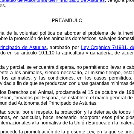
 Estatuto de Autonomía del Principado de Asturias
, vengo a pro
es.
PREÁMBULO
a de la voluntad política de abordar el problema de la inexi
obre la protección de los animales domésticos, salvajes domesti
rincipado de Asturias
, aprobado por
Ley Orgánica 7/1981, d
do en su artículo 10.1.10 la agricultura y ganadería, de acue
da y parcial, se encuentra dispersa, no permitiendo llevar a ca
ente a los animales, siendo necesario, al mismo tiempo, est
los animales, y las condiciones, en los casos permitidos, d
vidad a fin de que se produzcan con unas garantías mínimas de
 los Derechos del Animal, proclamada el 15 de octubre de 1
onn, firmados por España, se establece el marco general de 
munidad Autónoma del Principado de Asturias.
dad social por el respeto, la protección y la defensa de todos 
nas, en particular, hace necesario incorporar esos principio
ternacionales y la normativa de la Unión Europea en la materi
rocede la promulgación de la presente Ley, en la que se pret