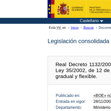
Castellano
Está
Vd.
en
Inicio
Buscar
Documen
Legislación consolidada
Real Decreto 1132/200
Ley 35/2002, de 12 de 
gradual y flexible.
Publicado en:
«BOE»
n
Entrada en vigor:
28/11/20
Departamento:
Ministeri