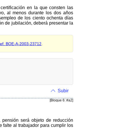
certificación en la que consten las
ivo, al menos durante los dos años
esempleo de los ciento ochenta días
ón de jubilación, deberá presentar la
ef. BOE-A-2003-23712
.
Subir
[Bloque 6: #a2]
la pensión será objeto de reducción
falte al trabajador para cumplir los