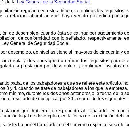
1.1 de la
Ley General de la Seguridad Social
.
ubilación regulada en este artículo, cumplidos los requisitos e
e la relación laboral anterior haya venido precedida por al
tación de desempleo, cuando ésta se extinga por agotamiento de
bilación, de conformidad con lo señalado, respectivamente, en l
la Ley General de Seguridad Social.
o por desempleo, de nivel asistencial, mayores de cincuenta y d
 cincuenta y dos años que no reúnan los requisitos para ac
tada la prestación por desempleo, y continúen inscritos en l
 anticipada, de los trabajadores a que se refiere este artículo, n
os 3 y 4, cuando se trate de trabajadores a los que la empresa,
o mínimo, durante los dos años anteriores a la fecha de la soli
ior al resultado de multiplicar por 24 la suma de los siguientes 
restación que hubiera correspondido al trabajador en conce
tuación legal de desempleo, en la fecha de la extinción del con
 satisfecha por el trabajador en el convenio especial suscrito p