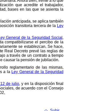
ordinaria. Ahora bien, frente a lo que
ización que acredite el trabajador,
dad, bases en las que se asienta la
ilación anticipada, se aplica también
sición transitoria tercera de la
Ley
Ley General de la Seguridad Social
,
da compatibilizarse el percibo de la
tariamente se establezcan. Se hace,
nte Real Decreto prevé las reglas de
bajo a través de un contrato a tiempo
e causar la pensión de jubilación.
rollo reglamentario de las mismas,
as a la
Ley General de la Seguridad
12 de julio
, y en la disposición final
 Sociales, de acuerdo con el Consejo
02,
Subir