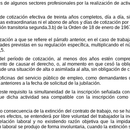
s de algunos sectores profesionales por la realización de acti
de cotización efectiva de treinta años completos, día a día, s
as extraordinarias ni el abono de años y días de cotización por
ción transitoria segunda.3.b) de la Orden de 18 de enero de 196
zación a que se refiere el párrafo anterior, en el caso de traba
ades previstas en su regulación específica, multiplicando el n
,5.
del período de cotización, al menos dos años estén compr
to de causar el derecho, o, al momento en que cesó la oblig
e una situación de alta o asimilada al alta, sin obligación de co
s oficinas del servicio público de empleo, como demandantes 
eriores a la fecha de solicitud de la jubilación.
ste requisito la simultaneidad de la inscripción señalada con
ue dicha actividad sea compatible con la inscripción com
mo consecuencia de la extinción del contrato de trabajo, no se 
tales efectos, se entenderá por libre voluntad del trabajador la
elación laboral y no existiendo razón objetiva que la impid
n laboral se produjo de forma involuntaria, cuando la extinción