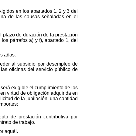
xigidos en los apartados 1, 2 y 3 del
guna de las causas señaladas en el
l plazo de duración de la prestación
os párrafos a) y f), apartado 1, del
os años.
ceder al subsidio por desempleo de
as oficinas del servicio público de
o será exigible el cumplimiento de los
 en virtud de obligación adquirida en
citud de la jubilación, una cantidad
importes:
pto de prestación contributiva por
trato de trabajo.
or aquél.