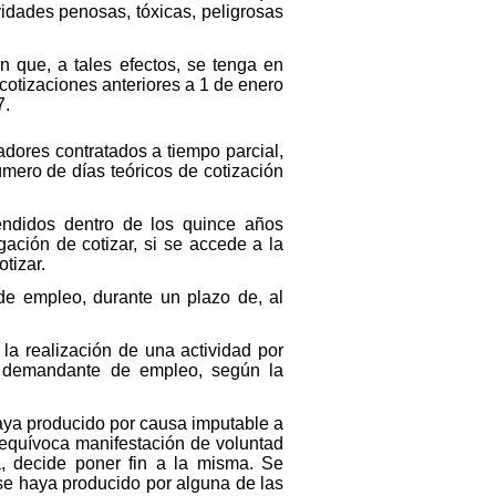
vidades penosas, tóxicas, peligrosas
in que, a tales efectos, se tenga en
 cotizaciones anteriores a 1 de enero
7.
jadores contratados a tiempo parcial,
úmero de días teóricos de cotización
endidos dentro de los quince años
ación de cotizar, si se accede a la
tizar.
de empleo, durante un plazo de, al
 la realización de una actividad por
o demandante de empleo, según la
haya producido por causa imputable a
 inequívoca manifestación de voluntad
a, decide poner fin a la misma. Se
 se haya producido por alguna de las