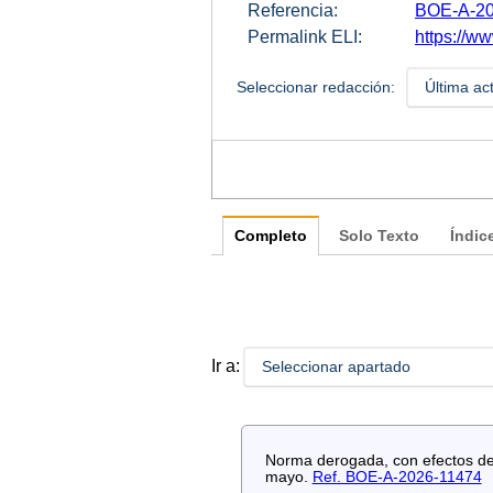
Referencia:
BOE-A-20
Permalink ELI:
https://w
Seleccionar redacción:
Última ac
Completo
Solo Texto
Índic
Ir a:
Seleccionar apartado
Norma derogada, con efectos de 
mayo.
Ref. BOE-A-2026-11474