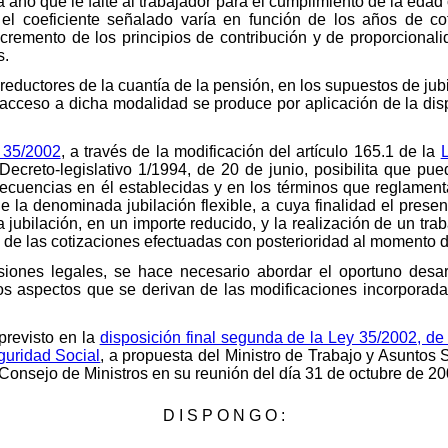
 año que le falte al trabajador para el cumplimiento de la edad 
, el coeficiente señalado varía en función de los años de cot
ncremento de los principios de contribución y de proporcionali
s.
reductores de la cuantía de la pensión, en los supuestos de jub
acceso a dicha modalidad se produce por aplicación de la dispo
y 35/2002
, a través de la modificación del artículo 165.1 de la
ecreto-legislativo 1/1994, de 20 de junio, posibilita que pue
secuencias en él establecidas y en los términos que reglamen
de la denominada jubilación flexible, a cuya finalidad el prese
a jubilación, en un importe reducido, y la realización de un tra
 de las cotizaciones efectuadas con posterioridad al momento d
isiones legales, se hace necesario abordar el oportuno desar
os aspectos que se derivan de las modificaciones incorporad
previsto en la
disposición final segunda de la Ley 35/2002, de 
guridad Social
, a propuesta del Ministro de Trabajo y Asuntos
 Consejo de Ministros en su reunión del día 31 de octubre de 20
D I S P O N G O :