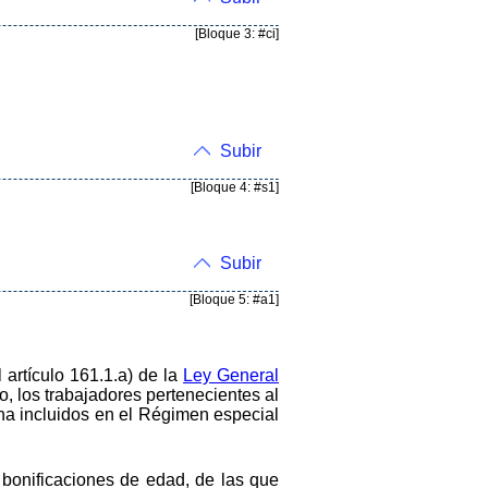
[Bloque 3: #ci]
Subir
[Bloque 4: #s1]
Subir
[Bloque 5: #a1]
 artículo 161.1.a) de la
Ley General
o, los trabajadores pertenecientes al
na incluidos en el Régimen especial
 bonificaciones de edad, de las que