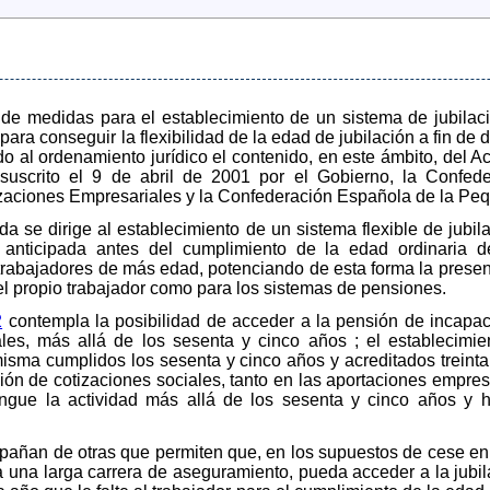
 de medidas para el establecimiento de un sistema de jubilaci
para conseguir la flexibilidad de la edad de jubilación a fin de
o al ordenamiento jurídico el contenido, en este ámbito, del Ac
 suscrito el 9 de abril de 2001 por el Gobierno, la Confe
aciones Empresariales y la Confederación Española de la P
ada se dirige al establecimiento de un sistema flexible de jubi
 anticipada antes del cumplimiento de la edad ordinaria de
 trabajadores de más edad, potenciando de esta forma la presen
 el propio trabajador como para los sistemas de pensiones.
2
contempla la posibilidad de acceder a la pensión de incap
ales, más allá de los sesenta y cinco años ; el establecimi
misma cumplidos los sesenta y cinco años y acreditados treinta
ón de cotizaciones sociales, tanto en las aportaciones empresa
ngue la actividad más allá de los sesenta y cinco años y h
añan de otras que permiten que, en los supuestos de cese en 
ta una larga carrera de aseguramiento, pueda acceder a la jubi