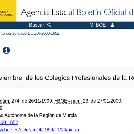
Buscar
Mi BOE
to consolidado BOE-A-2000-1652
viembre, de los Colegios Profesionales de la R
núm.
274, de 26/11/1999,
«BOE»
núm.
23, de 27/01/2000.
99
d Autónoma de la Región de Murcia
00-1652
ww.boe.es/eli/es-mc/l/1999/11/04/6/con