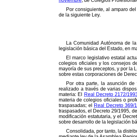
noviembre
, de Colegios Profesional
Por consiguiente, al amparo del
de la siguiente Ley.
La Comunidad Autónoma de la R
legislación básica del Estado, en ma
El marco legislativo estatal act
colegios oficiales y los consejos 
mayoría de sus preceptos, y por la
sobre estas corporaciones de Derec
Por otra parte, la asunción d
realizado a través de varias dispo
materia: El
Real Decreto 2172/1993
materia de colegios oficiales o pro
traspasadas; el
Real Decreto 369/
traspasados, el Decreto 29/1995, de
modificación estatutaria, y el Decr
sobre desarrollo de la legislación bá
Consolidada, por tanto, la distr
mediante ley de la Asamblea Regiona