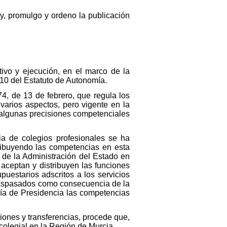
y, promulgo y ordeno la publicación
vo y ejecución, en el marco de la
1.10 del Estatuto de Autonomía.
74, de 13 de febrero, que regula los
varios aspectos, pero vigente en la
 algunas precisiones competenciales
ia de colegios profesionales se ha
tribuyendo las competencias en esta
s de la Administración del Estado en
 aceptan y distribuyen las funciones
puestarios adscritos a los servicios
 traspasados como consecuencia de la
ería de Presidencia las competencias
iones y transferencias, procede que,
colegial en la Región de Murcia.