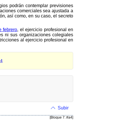
gios podrán contemplar previsiones
caciones comerciales sea ajustada a
ión, así como, en su caso, el secreto
e febrero
, el ejercicio profesional en
es ni sus organizaciones colegiales
ricciones al ejercicio profesional en
54
Subir
[Bloque 7: #a4]