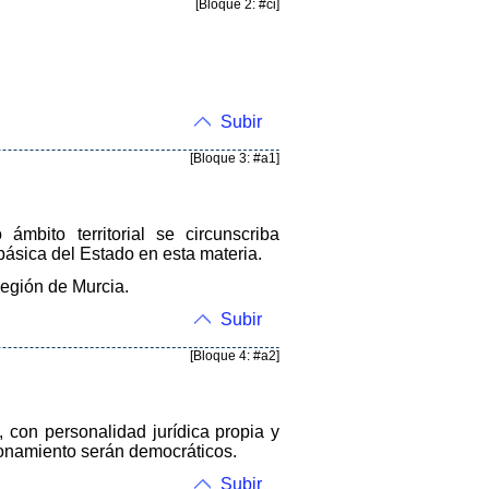
[Bloque 2: #ci]
Subir
[Bloque 3: #a1]
mbito territorial se circunscriba
 básica del Estado en esta materia.
Región de Murcia.
Subir
[Bloque 4: #a2]
 con personalidad jurídica propia y
ionamiento serán democráticos.
Subir