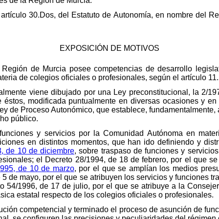
es de la Región de Murcia.
 artículo 30.Dos, del Estatuto de Autonomía, en nombre del Re
EXPOSICIÓN DE MOTIVOS
egión de Murcia posee competencias de desarrollo legislati
teria de colegios oficiales o profesionales, según el artículo 1
ualmente viene dibujado por una Ley preconstitucional, la 2/19
de éstos, modificada puntualmente en diversas ocasiones y en 
 Ley de Proceso Autonómico, que establece, fundamentalmente,
ho público.
e funciones y servicios por la Comunidad Autónoma en mater
siciones en distintos momentos, que han ido definiendo y dis
, de 10 de diciembre
, sobre traspaso de funciones y servicio
fesionales; el Decreto 28/1994, de 18 de febrero, por el que se
1995, de 10 de marzo
, por el que se amplían los medios presu
 5 de mayo, por el que se atribuyen los servicios y funciones
eto 54/1996, de 17 de julio, por el que se atribuye a la Consej
sica estatal respecto de los colegios oficiales o profesionales.
ibución competencial y terminado el proceso de asunción de func
l, se configuren las precisiones y peculiaridades del régimen 