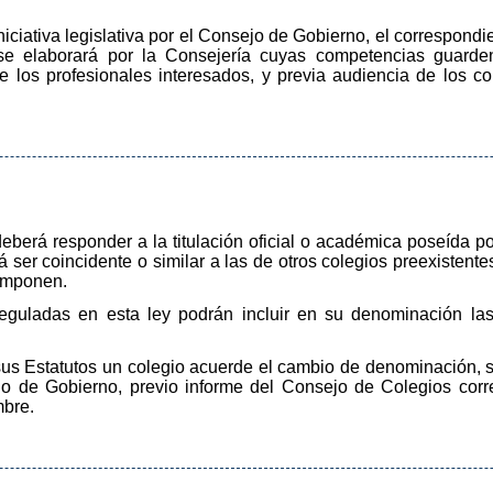
iniciativa legislativa por el Consejo de Gobierno, el correspond
se elaborará por la Consejería cuyas competencias guarden 
de los profesionales interesados, y previa audiencia de los c
eberá responder a la titulación oficial o académica poseída p
er coincidente o similar a las de otros colegios preexistentes en
componen.
eguladas en esta ley podrán incluir en su denominación las
s Estatutos un colegio acuerde el cambio de denominación, se
o de Gobierno, previo informe del Consejo de Colegios corres
mbre.