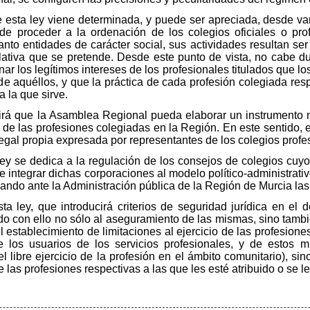
e esta ley viene determinada, y puede ser apreciada, desde var
 de proceder a la ordenación de los colegios oficiales o pro
o entidades de carácter social, sus actividades resultan ser 
islativa que se pretende. Desde este punto de vista, no cabe d
r los legítimos intereses de los profesionales titulados que lo
de aquéllos, y que la práctica de cada profesión colegiada resp
a la que sirve.
irá que la Asamblea Regional pueda elaborar un instrumento 
s de las profesiones colegiadas en la Región. En este sentido, 
gal propia expresada por representantes de los colegios profe
 ley se dedica a la regulación de los consejos de colegios cuyo 
e integrar dichas corporaciones al modelo político-administrati
ando ante la Administración pública de la Región de Murcia las
ta ley, que introducirá criterios de seguridad jurídica en el 
o con ello no sólo al aseguramiento de las mismas, sino tambié
 establecimiento de limitaciones al ejercicio de las profesione
e los usuarios de los servicios profesionales, y de estos 
 libre ejercicio de la profesión en el ámbito comunitario), sino
 las profesiones respectivas a las que les esté atribuido o se le