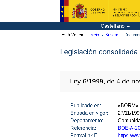
Castellano
Está
Vd.
en
Inicio
Buscar
Documen
Legislación consolidada
Ley 6/1999, de 4 de no
Publicado en:
«BORM»
Entrada en vigor:
27/11/19
Departamento:
Comunida
Referencia:
BOE-A-20
Permalink ELI:
https://w