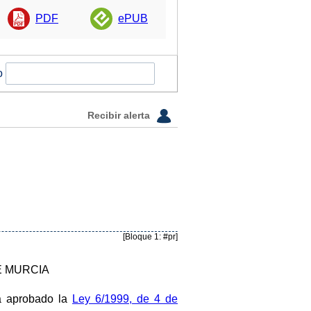
PDF
ePUB
o
Recibir alerta
[Bloque 1: #pr]
E MURCIA
a aprobado la
Ley 6/1999, de 4 de