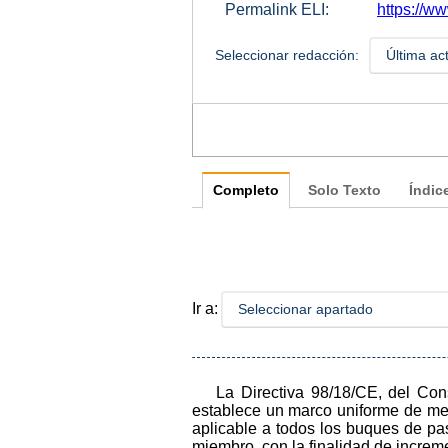
Permalink ELI:
https://w
Seleccionar redacción:
Última ac
Completo
Solo Texto
Índic
Ir a:
Seleccionar apartado
La Directiva 98/18/CE, del Co
establece un marco uniforme de med
aplicable a todos los buques de pa
miembro, con la finalidad de increm