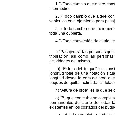
1.º) Todo cambio que altere con
intermedio.
2.º) Todo cambio que altere co
vehículos en alojamiento para pasaj
3.º) Todo cambio que increment
toda una cubierta,
4.º) Toda conversión de cualqui
l) “Pasajeros”: las personas qu
tripulación, así como las persona
actividades del mismo.
m) “Eslora del buque”: se cons
longitud total de una flotación si
longitud desde la cara de proa al e
buques de quilla inclinada, la flotac
n) “Altura de proa”: es la que s
o) “Buque con cubierta completa
permanentes de cierre de todas la
existentes en los costados del buq
La cubierta completa puede ser