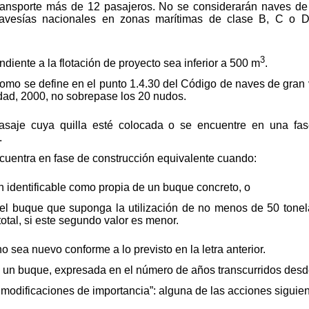
transporte más de 12 pasajeros. No se considerarán naves de
avesías nacionales en zonas marítimas de clase B, C o D,
3
diente a la flotación de proyecto sea inferior a 500 m
.
como se define en el punto 1.4.30 del Código de naves de gran v
dad, 2000, no sobrepase los 20 nudos.
saje cuya quilla esté colocada o se encuentre en una fas
.
uentra en fase de construcción equivalente cuando:
ón identificable como propia de un buque concreto, o
el buque que suponga la utilización de no menos de 50 tonela
total, si este segundo valor es menor.
o sea nuevo conforme a lo previsto en la letra anterior.
e un buque, expresada en el número de años transcurridos desde
 modificaciones de importancia”: alguna de las acciones siguien