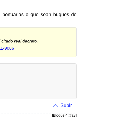
s portuarias o que sean buques de
 citado real decreto.
11-9086
Subir
[Bloque 4: #a3]