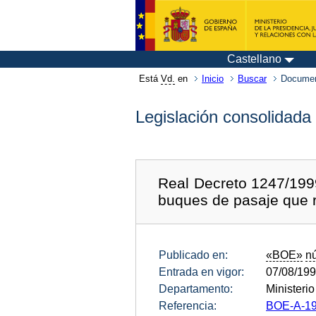
Castellano
Está
Vd.
en
Inicio
Buscar
Documen
Legislación consolidada
Real Decreto 1247/1999
buques de pasaje que r
Publicado en:
«BOE»
n
Entrada en vigor:
07/08/19
Departamento:
Ministeri
Referencia:
BOE-A-19