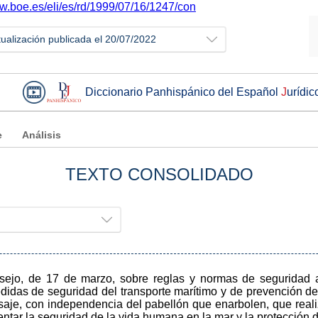
ww.boe.es/eli/es/rd/1999/07/16/1247/con
tualización publicada el 20/07/2022
Diccionario Panhispánico del Español
J
urídic
e
Análisis
TEXTO CONSOLIDADO
nsejo, de 17 de marzo, sobre reglas y normas de seguridad 
idas de seguridad del transporte marítimo y de prevención d
saje, con independencia del pabellón que enarbolen, que real
entar la seguridad de la vida humana en la mar y la protección 