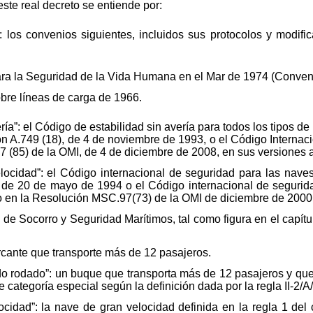
este real decreto se entiende por:
: los convenios siguientes, incluidos sus protocolos y modifi
para la Seguridad de la Vida Humana en el Mar de 1974 (Conve
obre líneas de carga de 1966.
ría”: el Código de estabilidad sin avería para todos los tipos d
n A.749 (18), de 4 de noviembre de 1993, o el Código Internacio
 (85) de la OMI, de 4 de diciembre de 2008, en sus versiones a
locidad”: el Código internacional de seguridad para las nave
de 20 de mayo de 1994 o el Código internacional de segurid
 en la Resolución MSC.97(73) de la OMI de diciembre de 2000
de Socorro y Seguridad Marítimos, tal como figura en el capí
cante que transporte más de 12 pasajeros.
do rodado”: un buque que transporta más de 12 pasajeros y qu
 categoría especial según la definición dada por la regla II-2/A
ocidad”: la nave de gran velocidad definida en la regla 1 de