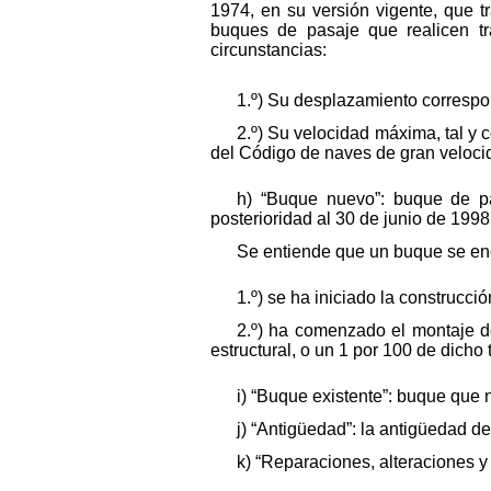
1974, en su versión vigente, que 
buques de pasaje que realicen tr
circunstancias:
1.º) Su desplazamiento correspon
2.º) Su velocidad máxima, tal y 
del Código de naves de gran veloci
h) “Buque nuevo”: buque de pa
posterioridad al 30 de junio de 1998
Se entiende que un buque se enc
1.º) se ha iniciado la construcci
2.º) ha comenzado el montaje d
estructural, o un 1 por 100 de dicho 
i) “Buque existente”: buque que n
j) “Antigüedad”: la antigüedad d
k) “Reparaciones, alteraciones y