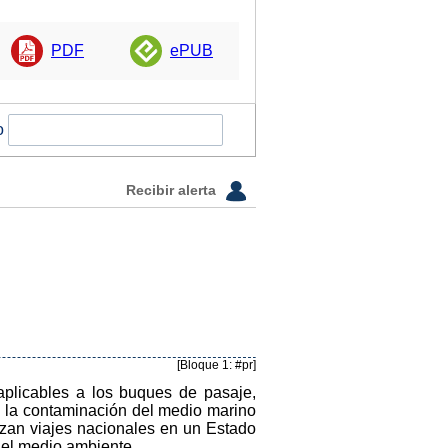
PDF
ePUB
o
Recibir alerta
[Bloque 1: #pr]
aplicables a los buques de pasaje,
e la contaminación del medio marino
izan viajes nacionales en un Estado
del medio ambiente.