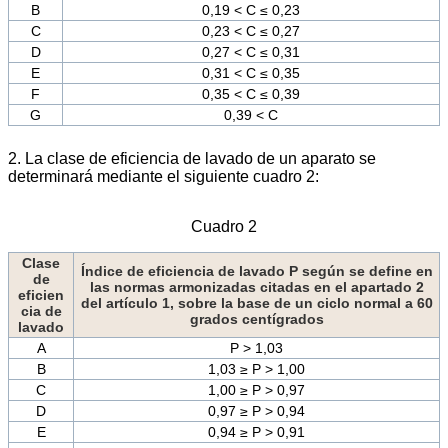
B
0,19 < C ≤ 0,23
C
0,23 < C ≤ 0,27
D
0,27 < C ≤ 0,31
E
0,31 < C ≤ 0,35
F
0,35 < C ≤ 0,39
G
0,39 < C
2. La clase de eficiencia de lavado de un aparato se
determinará mediante el siguiente cuadro 2:
Cuadro 2
Clase
Índice de eficiencia de lavado P según se define en
de
las normas armonizadas citadas en el apartado 2
eficien
del artículo 1, sobre la base de un ciclo normal a 60
cia de
grados centígrados
lavado
A
P > 1,03
B
1,03 ≥ P > 1,00
C
1,00 ≥ P > 0,97
D
0,97 ≥ P > 0,94
E
0,94 ≥ P > 0,91