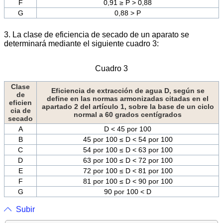
F
0,91 ≥ P > 0,88
G
0,88 > P
3. La clase de eficiencia de secado de un aparato se
determinará mediante el siguiente cuadro 3:
Cuadro 3
Clase
Eficiencia de extracción de agua D, según se
de
define en las normas armonizadas citadas en el
eficien
apartado 2 del artículo 1, sobre la base de un ciclo
cia de
normal a 60 grados centígrados
secado
A
D < 45 por 100
B
45 por 100 ≤ D < 54 por 100
C
54 por 100 ≤ D < 63 por 100
D
63 por 100 ≤ D < 72 por 100
E
72 por 100 ≤ D < 81 por 100
F
81 por 100 ≤ D < 90 por 100
G
90 por 100 < D
Subir