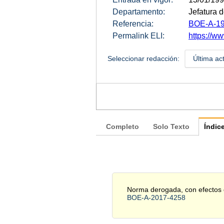
Departamento:
Jefatura 
Referencia:
BOE-A-19
Permalink ELI:
https://ww
Seleccionar redacción:
Última ac
Completo
Solo Texto
Índic
Norma derogada, con efectos de
BOE-A-2017-4258