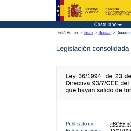
Castellano
Está
Vd.
en
Inicio
Buscar
Documen
Legislación consolidada
Ley 36/1994, de 23 de
Directiva 93/7/CEE del 
que hayan salido de for
Publicado en:
«BOE»
n
Entrada en vigor:
13/01/19