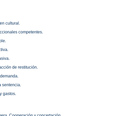
en cultural.
diccionales competentes.
ble.
tiva.
asiva.
 acción de restitución.
a demanda.
a sentencia.
y gastos.
mera. Cooperación y concertación.