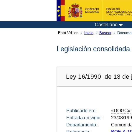
Castellano
Está
Vd.
en
Inicio
Buscar
Documen
Legislación consolidada
Ley 16/1990, de 13 de j
Publicado en:
«DOGC»
Entrada en vigor:
23/08/19
Departamento:
Comunida
Referencia:
BOE-A-19