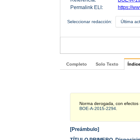
Permalink ELI:
https://ww
Seleccionar redacción:
Última ac
Completo
Solo Texto
Índic
Norma derogada, con efectos d
BOE-A-2015-2294
.
[Preámbulo]
TÍTULO PRIMERO. Disposicio