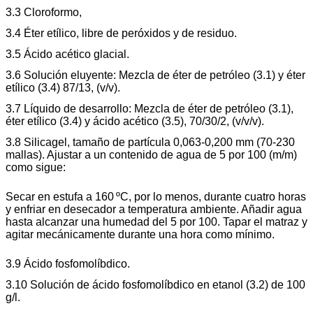
3.3 Cloroformo,
3.4 Éter etílico, libre de peróxidos y de residuo.
3.5 Ácido acético glacial.
3.6 Solución eluyente: Mezcla de éter de petróleo (3.1) y éter
etílico (3.4) 87/13, (v/v).
3.7 Líquido de desarrollo: Mezcla de éter de petróleo (3.1),
éter etílico (3.4) y ácido acético (3.5), 70/30/2, (v/v/v).
3.8 Silicagel, tamaño de partícula 0,063-0,200 mm (70-230
mallas). Ajustar a un contenido de agua de 5 por 100 (m/m)
como sigue:
Secar en estufa a 160 ºC, por lo menos, durante cuatro horas
y enfriar en desecador a temperatura ambiente. Añadir agua
hasta alcanzar una humedad del 5 por 100. Tapar el matraz y
agitar mecánicamente durante una hora como mínimo.
3.9 Ácido fosfomolíbdico.
3.10 Solución de ácido fosfomolíbdico en etanol (3.2) de 100
g/l.