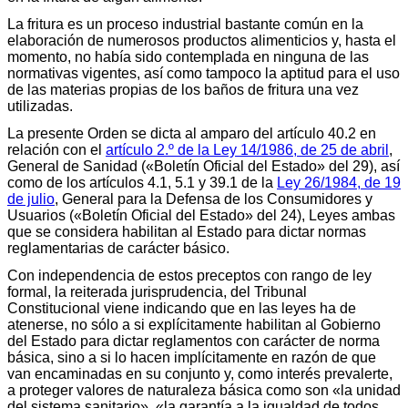
La fritura es un proceso industrial bastante común en la
elaboración de numerosos productos alimenticios y, hasta el
momento, no había sido contemplada en ninguna de las
normativas vigentes, así como tampoco la aptitud para el uso
de las materias propias de los baños de fritura una vez
utilizadas.
La presente Orden se dicta al amparo del artículo 40.2 en
relación con el
artículo 2.º de la Ley 14/1986, de 25 de abril
,
General de Sanidad («Boletín Oficial del Estado» del 29), así
como de los artículos 4.1, 5.1 y 39.1 de la
Ley 26/1984, de 19
de julio
, General para la Defensa de los Consumidores y
Usuarios («Boletín Oficial del Estado» del 24), Leyes ambas
que se considera habilitan al Estado para dictar normas
reglamentarias de carácter básico.
Con independencia de estos preceptos con rango de ley
formal, la reiterada jurisprudencia, del Tribunal
Constitucional viene indicando que en las leyes ha de
atenerse, no sólo a si explícitamente habilitan al Gobierno
del Estado para dictar reglamentos con carácter de norma
básica, sino a si lo hacen implícitamente en razón de que
van encaminadas en su conjunto y, como interés prevalerte,
a proteger valores de naturaleza básica como son «la unidad
del sistema sanitario», «la garantía a la igualdad de todos