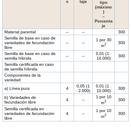
s
taje
tipo
(máximo
)
–
Porcenta
je
Material parental
–
–
300
Semilla de base en caso de
1 por 30
variedades de fecundación
–
–
300
2
m
libre
Semilla de base en caso de
0,01 (1 :
–
–
300
semilla híbrida
10.000)
Semilla certificada en caso
de semilla híbrida:
Componentes de la
variedad:
0,05 (1
0,01 (1 :
a) Línea pura
4
300
: 2.000)
10.000)
1 por 10
b) Variedades de
4
–
300
2
fecundación libre
m
Semilla certificada en
1 por 10
variedades de fecundación
4
–
300
2
m
libre