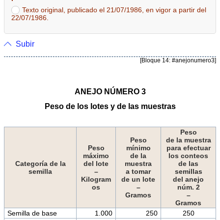
Texto original, publicado el 21/07/1986, en vigor a partir del
22/07/1986.
Subir
[Bloque 14: #anejonumero3]
ANEJO NÚMERO 3
Peso de los lotes y de las muestras
Peso
Peso
de la muestra
Peso
mínimo
para efectuar
máximo
de la
los conteos
Categoría de la
del lote
muestra
de las
semilla
–
a tomar
semillas
Kilogram
de un lote
del anejo
os
–
núm. 2
Gramos
–
Gramos
Semilla de base
1.000
250
250