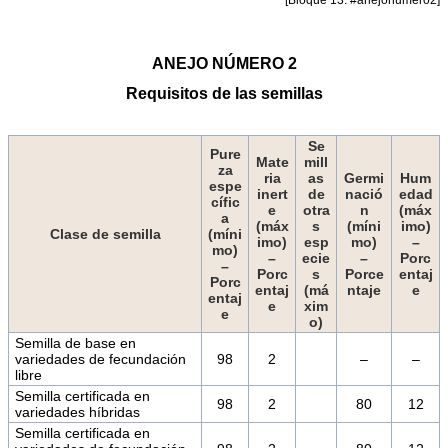
ANEJO NÚMERO 2
Requisitos de las semillas
Se
Pure
Mate
mill
za
ria
as
Germi
Hum
espe
inert
de
nació
edad
cífic
e
otra
n
(máx
a
(máx
s
(míni
imo)
Clase de semilla
(míni
imo)
esp
mo)
–
mo)
–
ecie
–
Porc
–
Porc
s
Porce
entaj
Porc
entaj
(má
ntaje
e
entaj
e
xim
e
o)
Semilla de base en
variedades de fecundación
98
2
–
–
libre
Semilla certificada en
98
2
80
12
variedades híbridas
Semilla certificada en