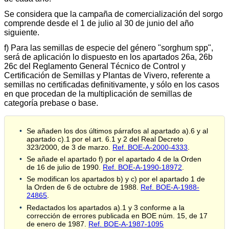
Se considera que la campaña de comercialización del sorgo
comprende desde el 1 de julio al 30 de junio del año
siguiente.
f) Para las semillas de especie del género "sorghum spp",
será de aplicación lo dispuesto en los apartados 26a, 26b
26c del Reglamento General Técnico de Control y
Certificación de Semillas y Plantas de Vivero, referente a
semillas no certificadas definitivamente, y sólo en los casos
en que procedan de la multiplicación de semillas de
categoría prebase o base.
Se añaden los dos últimos párrafos al apartado a).6 y al
apartado c).1 por el art. 6.1 y 2 del Real Decreto
323/2000, de 3 de marzo.
Ref. BOE-A-2000-4333
.
Se añade el apartado f) por el apartado 4 de la Orden
de 16 de julio de 1990.
Ref. BOE-A-1990-18972
.
Se modifican los apartados b) y c) por el apartado 1 de
la Orden de 6 de octubre de 1988.
Ref. BOE-A-1988-
24865
.
Redactados los apartados a).1 y 3 conforme a la
corrección de errores publicada en BOE núm. 15, de 17
de enero de 1987.
Ref. BOE-A-1987-1095