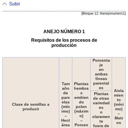
Subir
[Bloque 12: #anejonumero1]
ANEJO NÚMERO 1
Requisitos de los procesos de
producción
Porcenta
je
en
ambas
líneas
parental
Tam
Plantas
es
año
hembra
Aisla
de
s
Plantas
mien
parc
emitien
de otras
to
elas
do
variedad
Clase de semillas a
(míni
(mín
polen
es
producir
mo)
imo)
(máxim
o
–
–
o)
claramen
Metr
Hect
–
te
os
área
Porcen
fuera de