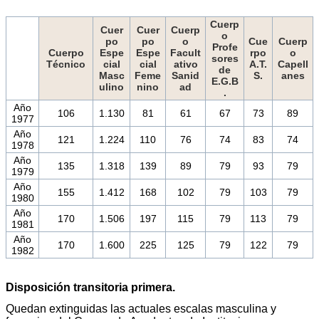
Cuerp
Cuer
Cuer
Cuerp
o
po
po
o
Cue
Cuerp
Profe
Cuerpo
Espe
Espe
Facult
rpo
o
sores
Técnico
cial
cial
ativo
A.T.
Capell
de
Masc
Feme
Sanid
S.
anes
E.G.B
ulino
nino
ad
.
Año
106
1.130
81
61
67
73
89
1977
Año
121
1.224
110
76
74
83
74
1978
Año
135
1.318
139
89
79
93
79
1979
Año
155
1.412
168
102
79
103
79
1980
Año
170
1.506
197
115
79
113
79
1981
Año
170
1.600
225
125
79
122
79
1982
Disposición transitoria primera.
Quedan extinguidas las actuales escalas masculina y