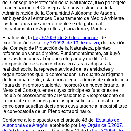
del Consejo de Protección de la Naturaleza, tuvo por objeto
la adecuación del Consejo a la nueva estructura de la
Administración de la Comunidad Autónoma de Aragón,
atribuyendo al entonces Departamento de Medio Ambiente
las funciones que anteriormente se otorgaban al
Departamento de Agricultura, Ganadería y Montes.
Finalmente, la
Ley 8/2008, de 23 de diciembre
, de
modificación de la
Ley 2/1992, de 13 de marzo
, de creación
del Consejo de Protección de la Naturaleza, planteó
reformas en varios ámbitos. Fundamentalmente, atribuyó
nuevas funciones al órgano colegiado y modificó la
composición de sus miembros, en aras a adaptar a la
realidad social la representatividad de las entidades y
organizaciones que lo conformaban. En cuanto al régimen
de funcionamiento, esta norma legal, además de introducir la
figura del miembro suplente, incorporó un nuevo órgano, la
Mesa del Consejo, entre cuyas principales funciones se
incluía el asesoramiento al Presidente o Vicepresidente en
la toma de decisiones para las que solicitara consulta, así
como para aquellas decisiones cuya urgencia imposibilitase
la convocatoria de un Pleno extraordinario.
Conforme a lo dispuesto en el artículo 43 del
Estatuto de
Autonomía de Aragón
, aprobado por
Ley Orgánica 5/2007,
de 20 de abril
, y en el artículo 39 y 41 de la
Ley 2/2009, de