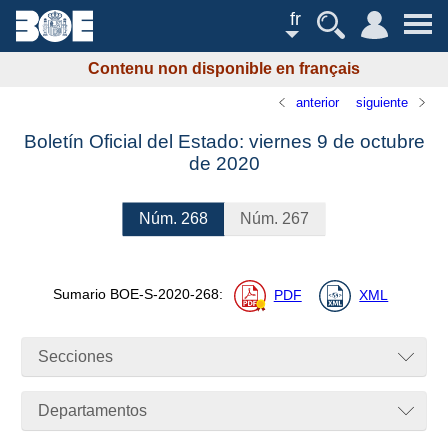
fr
Contenu non disponible en français
anterior
siguiente
Boletín Oficial del Estado: viernes 9 de octubre
de 2020
Núm.
268
Núm.
267
Sumario
BOE-S-2020-268
:
PDF
XML
Secciones
Departamentos