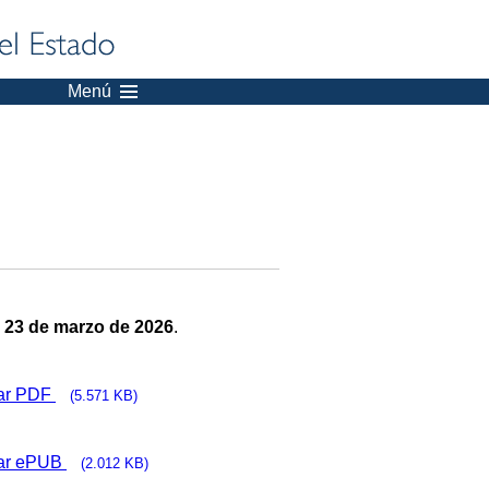
Menú
:
23 de marzo de 2026
.
ar PDF
(5.571 KB)
ar ePUB
(2.012 KB)