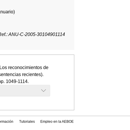
anuario)
Ref.: ANU-C-2005-30104901114
 Los reconocimientos de
entencias recientes).
 pp. 1049-1114.
formación
Tutoriales
Empleo en la AEBOE